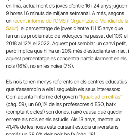
en línia, actualment els joves d’entre 16 i 24 anys juguen
9 hores i 6 minuts de mitjana setmanal. A més, segons
un
recent informe de l’OMS (l’Organització Mundial de la
Salut)
, el percentatge de joves d’entre 11 i 15 anys que
fan un ús problemàtic de videojocs ha passat del 10% el
2018 al 12% el 2022. Aquest pot semblar un canvi petit,
però implica que hi ha un 20% més d’estudiants en risc, i
aquest percentatge es concentra particularment en els
nois (16%), no en les noies (7%).
Els nois tenen menys referents en els centres educatius
que s’assemblin a ells i segueixin els seus interessos:
Com apunta l’informe del govern
“Igualdad en cifras”
(pàg. 59), un 60,1% de les professores d’ESO, batx
(comptant cicles!) són dones, i això causa que quedin
enrere els nois en els estudis. Als 18 anys, mentre un
41,4% de les noies està cursant estudis universitaris,
només un 28,6% dels nois ho fa (pàg. 18).