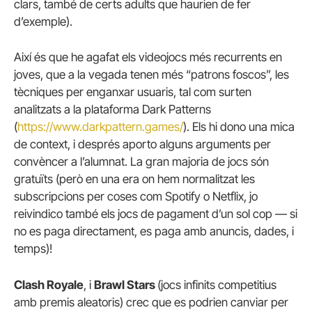
clars, també de certs adults que haurien de fer
d’exemple).
Així és que he agafat els videojocs més recurrents en
joves, que a la vegada tenen més “patrons foscos”, les
tècniques per enganxar usuaris, tal com surten
analitzats a la plataforma Dark Patterns
(
https://www.darkpattern.games/
). Els hi dono una mica
de context, i després aporto alguns arguments per
convèncer a l’alumnat. La gran majoria de jocs són
gratuïts (però en una era on hem normalitzat les
subscripcions per coses com Spotify o Netflix, jo
reivindico també els jocs de pagament d’un sol cop — si
no es paga directament, es paga amb anuncis, dades, i
temps)!
Clash Royale
, i
Brawl Stars
(jocs infinits competitius
amb premis aleatoris) crec que es podrien canviar per