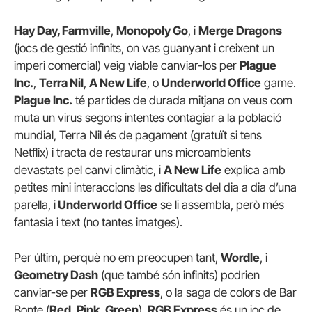
Hay Day, Farmville
,
Monopoly Go
, i
Merge Dragons
(jocs de gestió infinits, on vas guanyant i creixent un
imperi comercial) veig viable canviar-los per
Plague
Inc.
,
Terra Nil
,
A New Life
, o
Underworld Office
game.
Plague Inc.
té partides de durada mitjana on veus com
muta un virus segons intentes contagiar a la població
mundial, Terra Nil és de pagament (gratuït si tens
Netflix) i tracta de restaurar uns microambients
devastats pel canvi climàtic, i
A New Life
explica amb
petites mini interaccions les dificultats del dia a dia d’una
parella, i
Underworld Office
se li assembla, però més
fantasia i text (no tantes imatges).
Per últim, perquè no em preocupen tant,
Wordle
, i
Geometry Dash
(que també són infinits) podrien
canviar-se per
RGB Express
, o la saga de colors de Bar
Bonte (
Red
,
Pink
,
Green
).
RGB Express
és un joc de