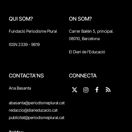
QUI SOM?
ON SOM?
Fundació Periodisme Plural
Carrer Bailén 5, principal.
08010, Barcelona
ISSN 2339 - 9619
El Diari de l'Educació
CONTACTA'NS
CONNECTA
Ana Basanta
X
Instagram
Facebook
RSS
(Twitter)
abasanta@periodismeplural.cat
redaccio@diarieducacio.cat
publicitat@periodismeplural.cat