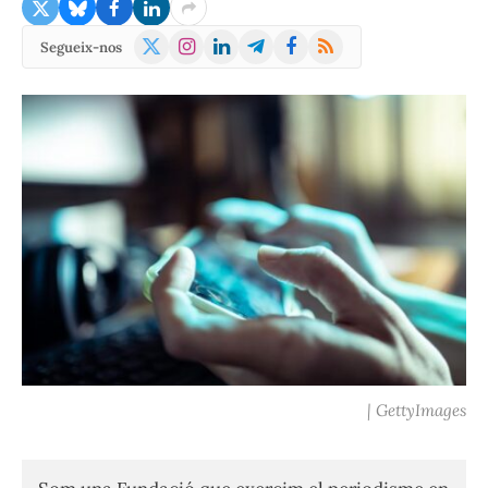
X
Instagram
LinkedIn
Telegram
Facebook
RSS
Segueix-nos
(Twitter)
| GettyImages