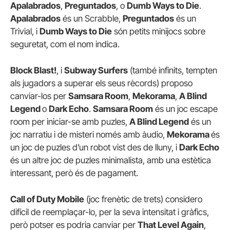
Apalabrados
,
Preguntados
, o
Dumb Ways to Die
.
Apalabrados
és un Scrabble,
Preguntados
és un
Trivial, i
Dumb Ways to Die
són petits minijocs sobre
seguretat, com el nom indica.
Block Blast!
, i
Subway Surfers
(també infinits, tempten
als jugadors a superar els seus rècords) proposo
canviar-los per
Samsara Room
,
Mekorama
,
A Blind
Legend
o
Dark Echo
.
Samsara Room
és un joc escape
room per iniciar-se amb puzles,
A Blind Legend
és un
joc narratiu i de misteri només amb àudio,
Mekorama
és
un joc de puzles d’un robot vist des de lluny, i
Dark Echo
és un altre joc de puzles minimalista, amb una estètica
interessant, però és de pagament.
Call of Duty Mobile
(joc frenètic de trets) considero
difícil de reemplaçar-lo, per la seva intensitat i gràfics,
però potser es podria canviar per
That Level Again
,