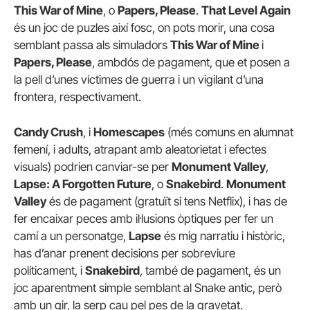
This War of Mine
, o
Papers, Please
.
That Level Again
és un joc de puzles així fosc, on pots morir, una cosa
semblant passa als simuladors
This War of Mine
i
Papers, Please
, ambdós de pagament, que et posen a
la pell d’unes víctimes de guerra i un vigilant d’una
frontera, respectivament.
Candy Crush
, i
Homescapes
(més comuns en alumnat
femení, i adults, atrapant amb aleatorietat i efectes
visuals) podrien canviar-se per
Monument Valley
,
Lapse: A Forgotten Future
, o
Snakebird
.
Monument
Valley
és de pagament (gratuït si tens Netflix), i has de
fer encaixar peces amb il·lusions òptiques per fer un
camí a un personatge,
Lapse
és mig narratiu i històric,
has d’anar prenent decisions per sobreviure
políticament, i
Snakebird
, també de pagament, és un
joc aparentment simple semblant al Snake antic, però
amb un gir, la serp cau pel pes de la gravetat.