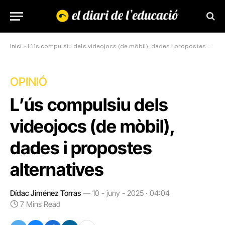
Inici
»
L’ús compulsiu dels videojocs (de mòbil), dades i propostes alternatives
OPINIÓ
L’ús compulsiu dels
videojocs (de mòbil),
dades i propostes
alternatives
Dídac Jiménez Torras
10 - juny - 2025 · 04:04
7 Mins Read