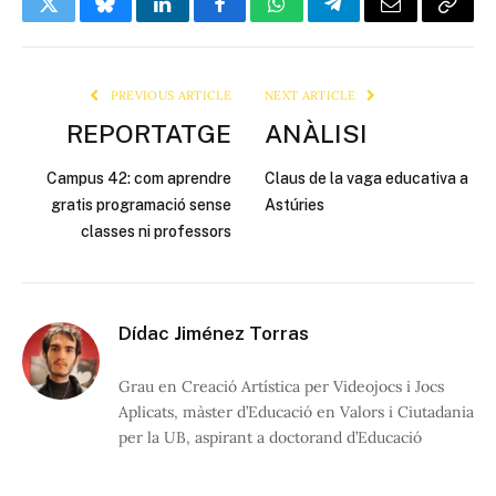
Twitter
Bluesky
LinkedIn
Facebook
WhatsApp
Telegram
Email
Copy
Link
PREVIOUS ARTICLE
NEXT ARTICLE
REPORTATGE
ANÀLISI
Campus 42: com aprendre
Claus de la vaga educativa a
gratis programació sense
Astúries
classes ni professors
Dídac Jiménez Torras
Grau en Creació Artística per Videojocs i Jocs
Aplicats, màster d’Educació en Valors i Ciutadania
per la UB, aspirant a doctorand d’Educació