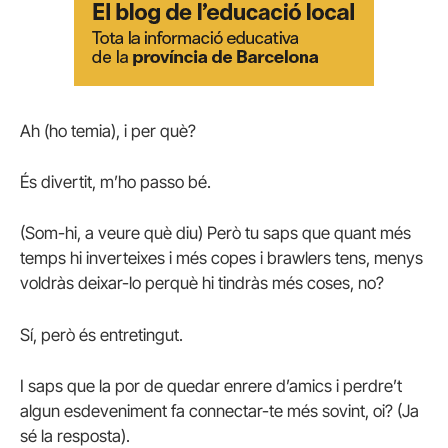
Ah (ho temia), i per què?
És divertit, m’ho passo bé.
(Som-hi, a veure què diu) Però tu saps que quant més
temps hi inverteixes i més copes i brawlers tens, menys
voldràs deixar-lo perquè hi tindràs més coses, no?
Sí, però és entretingut.
I saps que la por de quedar enrere d’amics i perdre’t
algun esdeveniment fa connectar-te més sovint, oi? (Ja
sé la resposta).