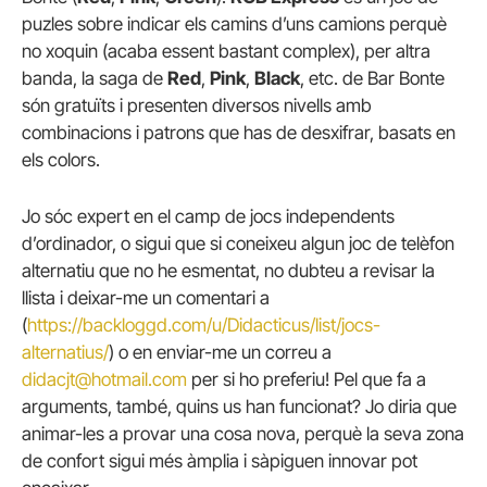
puzles sobre indicar els camins d’uns camions perquè
no xoquin (acaba essent bastant complex), per altra
banda, la saga de
Red
,
Pink
,
Black
, etc. de Bar Bonte
són gratuïts i presenten diversos nivells amb
combinacions i patrons que has de desxifrar, basats en
els colors.
Jo sóc expert en el camp de jocs independents
d’ordinador, o sigui que si coneixeu algun joc de telèfon
alternatiu que no he esmentat, no dubteu a revisar la
llista i deixar-me un comentari a
(
https://backloggd.com/u/Didacticus/list/jocs-
alternatius/
) o en enviar-me un correu a
didacjt@hotmail.com
per si ho preferiu! Pel que fa a
arguments, també, quins us han funcionat? Jo diria que
animar-les a provar una cosa nova, perquè la seva zona
de confort sigui més àmplia i sàpiguen innovar pot