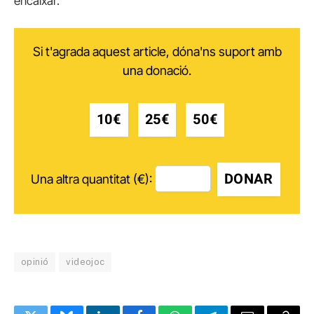
encaixar.
Si t'agrada aquest article, dóna'ns suport amb
una donació.
10€
25€
50€
DONAR
Una altra quantitat (€):
opinió
videojoc