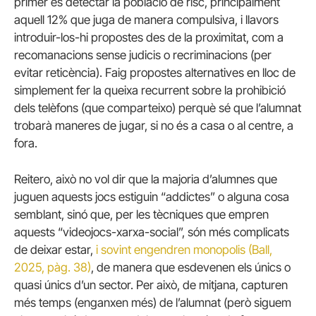
primer és detectar la població de risc, principalment
aquell 12% que juga de manera compulsiva, i llavors
introduir-los-hi propostes des de la proximitat, com a
recomanacions sense judicis o recriminacions (per
evitar reticència). Faig propostes alternatives en lloc de
simplement fer la queixa recurrent sobre la prohibició
dels telèfons (que comparteixo) perquè sé que l’alumnat
trobarà maneres de jugar, si no és a casa o al centre, a
fora.
Reitero, això no vol dir que la majoria d’alumnes que
juguen aquests jocs estiguin “addictes” o alguna cosa
semblant, sinó que, per les tècniques que empren
aquests “videojocs-xarxa-social”, són més complicats
de deixar estar,
i sovint engendren monopolis (Ball,
2025, pàg. 38)
, de manera que esdevenen els únics o
quasi únics d’un sector. Per això, de mitjana, capturen
més temps (enganxen més) de l’alumnat (però siguem