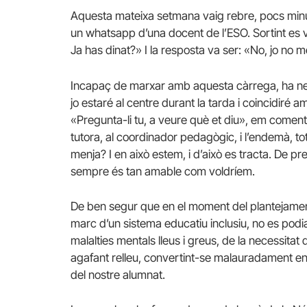
Aquesta mateixa setmana vaig rebre, pocs minut
un whatsapp d’una docent de l’ESO. Sortint es 
Ja has dinat?» I la resposta va ser: «No, jo no
Incapaç de marxar amb aquesta càrrega, ha ne
jo estaré al centre durant la tarda i coincidiré
«Pregunta-li tu, a veure què et diu», em comenta
tutora, al coordinador pedagògic, i l’endemà, to
menja? I en això estem, i d’això es tracta. De pr
sempre és tan amable com voldríem.
De ben segur que en el moment del plantejament
marc d’un sistema educatiu inclusiu, no es pod
malalties mentals lleus i greus, de la necessitat d
agafant relleu, convertint-se malauradament en p
del nostre alumnat.