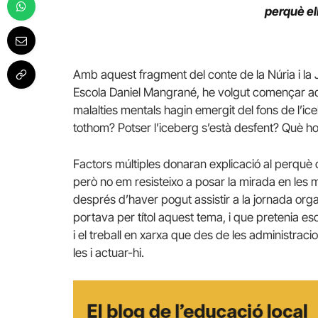
perquè ell
Amb aquest fragment del conte de la Núria i la Jú
Escola Daniel Mangrané, he volgut començar aqu
malalties mentals hagin emergit del fons de l’icebe
tothom? Potser l’iceberg s’està desfent? Què h
Factors múltiples donaran explicació al perquè
però no em resisteixo a posar la mirada en les m
després d’haver pogut assistir a la jornada organ
portava per títol aquest tema, i que pretenia es
i el treball en xarxa que des de les administrac
les i actuar-hi.