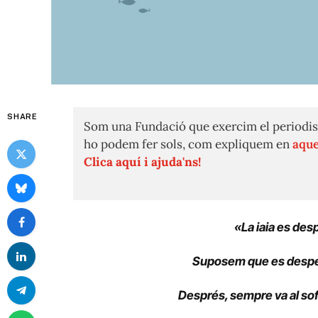
SHARE
Som una Fundació que exercim el periodis
ho podem fer sols, com expliquem en
aque
Clica aquí i ajuda'ns!
«La iaia es des
Suposem que es desper
Després, sempre va al sof