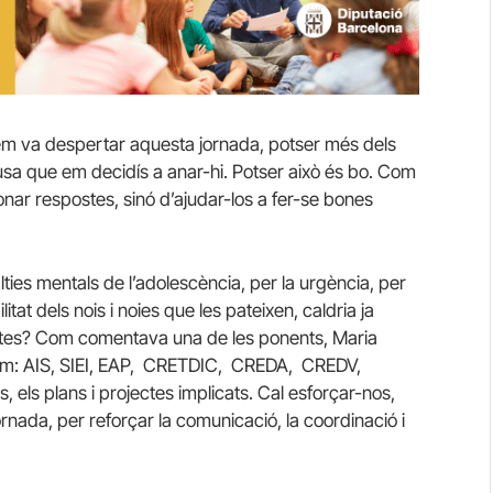
 em va despertar aquesta jornada, potser més dels
causa que em decidís a anar-hi. Potser això és bo. Com
nar respostes, sinó d’ajudar-los a fer-se bones
ties mentals de l’adolescència, per la urgència, per
ilitat dels nois i noies que les pateixen, caldria ja
ntes? Com comentava una de les ponents, Maria
em: AIS, SIEI, EAP, CRETDIC, CREDA, CREDV,
 els plans i projectes implicats. Cal esforçar-nos,
rnada, per reforçar la comunicació, la coordinació i