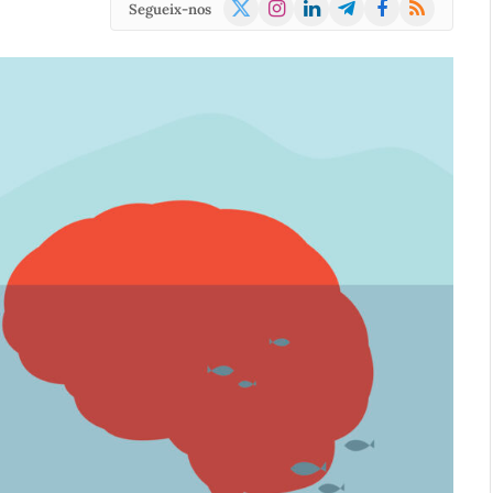
X
Instagram
LinkedIn
Telegram
Facebook
RSS
Segueix-nos
(Twitter)