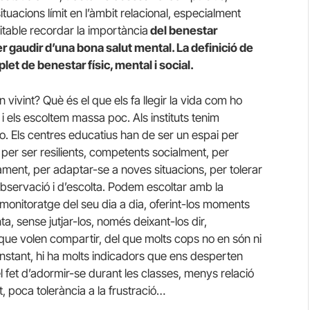
ituacions límit en l’àmbit relacional, especialment
evitable recordar la importància
del benestar
r gaudir d’una bona salut mental. La definició de
let de benestar físic, mental i social.
n vivint? Què és el que els fa llegir la vida com ho
i els escoltem massa poc. Als instituts tenim
-ho. Els centres educatius han de ser un espai per
per ser resilients, competents socialment, per
ament, per adaptar-se a noves situacions, per tolerar
’observació i d’escolta. Podem escoltar amb la
 monitoratge del seu dia a dia, oferint-los moments
ta, sense jutjar-los, només deixant-los dir,
que volen compartir, del que molts cops no en són ni
nstant, hi ha molts indicadors que ens desperten
s, el fet d’adormir-se durant les classes, menys relació
at, poca tolerància a la frustració…