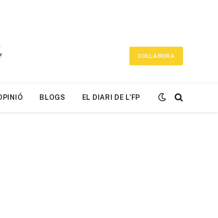
COL·LABORA
OPINIÓ
BLOGS
EL DIARI DE L’FP