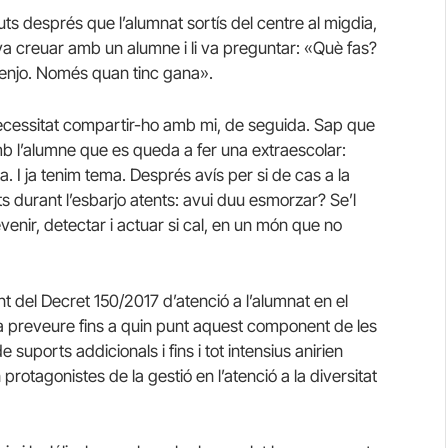
s després que l’alumnat sortís del centre al migdia,
va creuar amb un alumne i li va preguntar: «Què fas?
 menjo. Només quan tinc gana».
cessitat compartir-ho amb mi, de seguida. Sap que
 amb l’alumne que es queda a fer una extraescolar:
. I ja tenim tema. Després avís per si de cas a la
ts durant l’esbarjo atents: avui duu esmorzar? Se’l
evenir, detectar i actuar si cal, en un món que no
 del Decret 150/2017 d’atenció a l’alumnat en el
ia preveure fins a quin punt aquest component de les
e suports addicionals i fins i tot intensius anirien
rotagonistes de la gestió en l’atenció a la diversitat