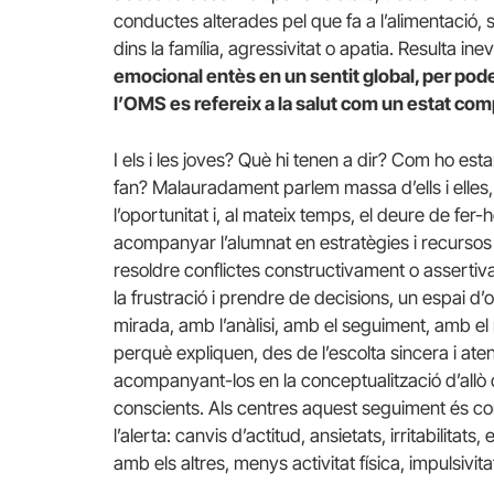
conductes alterades pel que fa a l’alimentació, s
dins la família, agressivitat o apatia. Resulta in
emocional entès en un sentit global, per pode
l’OMS es refereix a la salut com un estat comp
I els i les joves? Què hi tenen a dir? Com ho esta
fan? Malauradament parlem massa d’ells i elles, 
l’oportunitat i, al mateix temps, el deure de fer
acompanyar l’alumnat en estratègies i recursos 
resoldre conflictes constructivament o assertiv
la frustració i prendre de decisions, un espai d
mirada, amb l’anàlisi, amb el seguiment, amb el
perquè expliquen, des de l’escolta sincera i aten
acompanyant-los en la conceptualització d’allò 
conscients. Als centres aquest seguiment és co
l’alerta: canvis d’actitud, ansietats, irritabilitat
amb els altres, menys activitat física, impulsivit