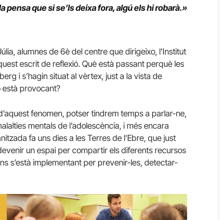
a pensa que si se’ls deixa fora, algú els hi robarà.»
lia, alumnes de 6è del centre que dirigeixo, l’Institut
est escrit de reflexió. Què està passant perquè les
rg i s’hagin situat al vèrtex, just a la vista de
o està provocant?
 d’aquest fenomen, potser tindrem temps a parlar-ne,
alalties mentals de l’adolescència, i més encara
itzada fa uns dies a les Terres de l’Ebre, que just
devenir un espai per compartir els diferents recursos
ions s’està implementant per prevenir-les, detectar-