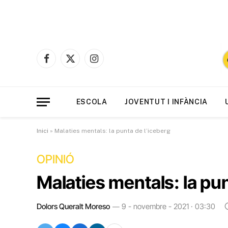
Facebook
X
Instagram
(Twitter)
ESCOLA
JOVENTUT I INFÀNCIA
Inici
»
Malaties mentals: la punta de l’iceberg
OPINIÓ
Malaties mentals: la pun
Dolors Queralt Moreso
9 - novembre - 2021 · 03:30