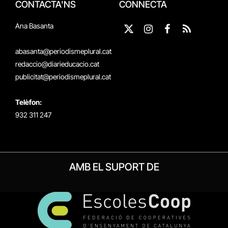
CONTACTA'NS
CONNECTA
Ana Basanta
X
Instagram
Facebook
RSS
(Twitter)
abasanta@periodismeplural.cat
redaccio@diarieducacio.cat
publicitat@periodismeplural.cat
Telèfon:
932 311 247
AMB EL SUPORT DE