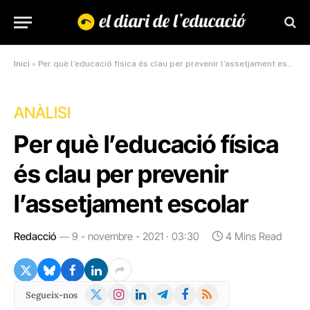
Inici
»
Per què l’educació física és clau per prevenir l’assetjament escolar
ANÀLISI
Per què l’educació física
és clau per prevenir
l’assetjament escolar
Redacció
9 - novembre - 2021 · 03:30
4 Mins Read
X
Instagram
LinkedIn
Telegram
Facebook
RSS
Segueix-nos
(Twitter)