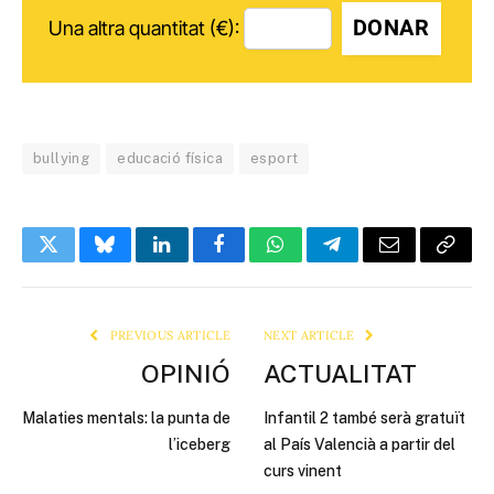
DONAR
Una altra quantitat (€):
bullying
educació física
esport
Twitter
Bluesky
LinkedIn
Facebook
WhatsApp
Telegram
Email
Copy
Link
PREVIOUS ARTICLE
NEXT ARTICLE
OPINIÓ
ACTUALITAT
Malaties mentals: la punta de
Infantil 2 també serà gratuït
l’iceberg
al País Valencià a partir del
curs vinent