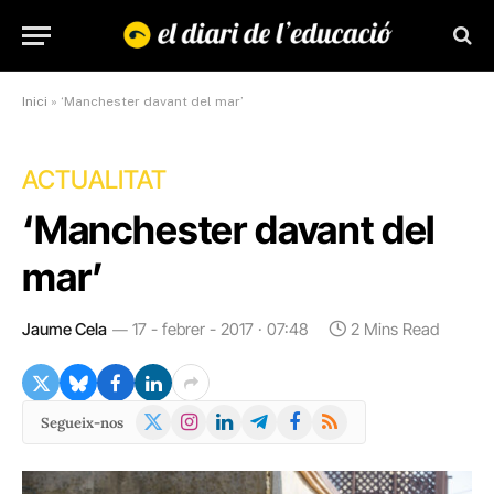
Inici
»
‘Manchester davant del mar’
ACTUALITAT
‘Manchester davant del
mar’
Jaume Cela
17 - febrer - 2017 · 07:48
2 Mins Read
X
Instagram
LinkedIn
Telegram
Facebook
RSS
Segueix-nos
(Twitter)