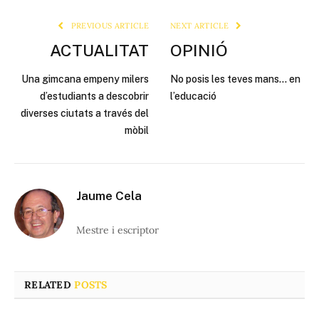
Link
PREVIOUS ARTICLE
NEXT ARTICLE
ACTUALITAT
OPINIÓ
Una gimcana empeny milers
No posis les teves mans… en
d’estudiants a descobrir
l’educació
diverses ciutats a través del
mòbil
Jaume Cela
Mestre i escriptor
RELATED
POSTS