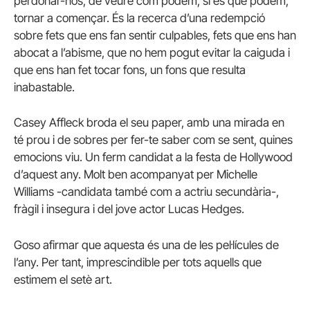
perdonar-nos, de veure com podem, si és que podem,
tornar a començar. És la recerca d’una redempció
sobre fets que ens fan sentir culpables, fets que ens han
abocat a l’abisme, que no hem pogut evitar la caiguda i
que ens han fet tocar fons, un fons que resulta
inabastable.
Casey Affleck broda el seu paper, amb una mirada en
té prou i de sobres per fer-te saber com se sent, quines
emocions viu. Un ferm candidat a la festa de Hollywood
d’aquest any. Molt ben acompanyat per Michelle
Williams -candidata també com a actriu secundària-,
fràgil i insegura i del jove actor Lucas Hedges.
Goso afirmar que aquesta és una de les pel·lícules de
l’any. Per tant, imprescindible per tots aquells que
estimem el setè art.