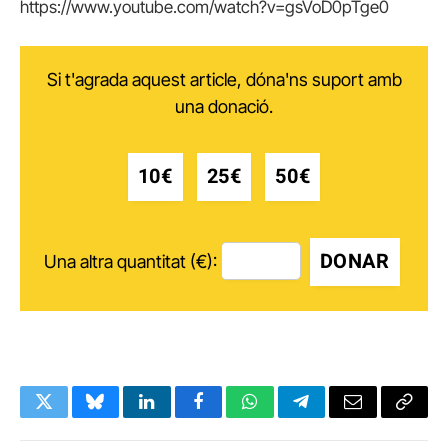
https://www.youtube.com/watch?v=gsVoD0pTge0
Si t'agrada aquest article, dóna'ns suport amb
una donació.
10€
25€
50€
DONAR
Una altra quantitat (€):
Twitter
Bluesky
LinkedIn
Facebook
WhatsApp
Telegram
Email
Copy