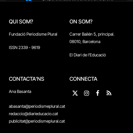
QUI SOM?
ON SOM?
Fundació Periodisme Plural
Carrer Bailén 5, principal.
08010, Barcelona
ISSN 2339 - 9619
El Diari de l'Educació
CONTACTA'NS
CONNECTA
Ana Basanta
X
Instagram
Facebook
RSS
(Twitter)
abasanta@periodismeplural.cat
redaccio@diarieducacio.cat
publicitat@periodismeplural.cat