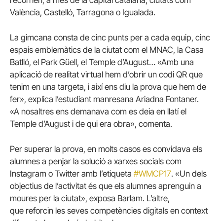
València, Castelló, Tarragona o Igualada.
La gimcana consta de cinc punts per a cada equip, cinc
espais emblemàtics de la ciutat com el MNAC, la Casa
Batlló, el Park Güell, el Temple d’August… «Amb una
aplicació de realitat virtual hem d’obrir un codi QR que
tenim en una targeta, i així ens diu la prova que hem de
fer», explica l’estudiant manresana Ariadna Fontaner.
«A nosaltres ens demanava com es deia en llatí el
Temple d’August i de qui era obra», comenta.
Per superar la prova, en molts casos es convidava els
alumnes a penjar la solució a xarxes socials com
Instagram o Twitter amb l’etiqueta
#WMCP17
. «Un dels
objectius de l’activitat és que els alumnes aprenguin a
moures per la ciutat», exposa Barlam. L’altre,
que reforcin les seves competències digitals en context