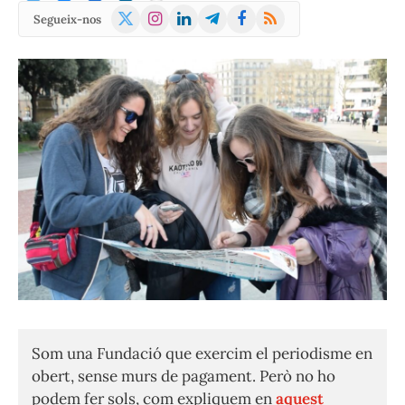
X
Instagram
LinkedIn
Telegram
Facebook
RSS
Segueix-nos
(Twitter)
Som una Fundació que exercim el periodisme en
obert, sense murs de pagament. Però no ho
podem fer sols, com expliquem en
aquest