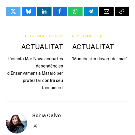
Twitter
Bluesky
LinkedIn
Facebook
WhatsApp
Telegram
Email
Copy
Link
PREVIOUS ARTICLE
NEXT ARTICLE
ACTUALITAT
ACTUALITAT
L’escola Mar Nova ocupa les
‘Manchester davant del mar’
dependències
d’Ensenyament a Mataró per
protestar contra seu
tancament
Sònia Calvó
X
(Twitter)