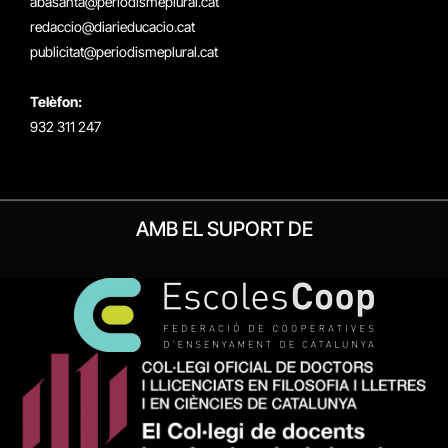
abasanta@periodismeplural.cat
redaccio@diarieducacio.cat
publicitat@periodismeplural.cat
Telèfon:
932 311 247
AMB EL SUPORT DE