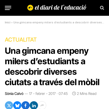
Inici
»
Una gimcana empeny milers d’estudiants a descobrir diverses ciutats a través del mòbil
ACTUALITAT
Una gimcana empeny
milers d’estudiants a
descobrir diverses
ciutats a través del mòbil
Sònia Calvó
17 - febrer - 2017 · 07:45
2 Mins Read