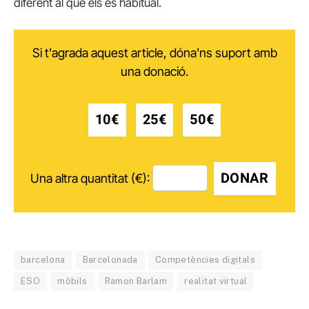
diferent al que els és habitual.
Si t'agrada aquest article, dóna'ns suport amb
una donació.
10€
25€
50€
DONAR
Una altra quantitat (€):
barcelona
Barcelonada
Competències digitals
ESO
mòbils
Ramon Barlam
realitat virtual