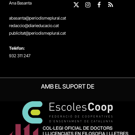
Ana Basanta
X
Instagram
Facebook
RSS
(Twitter)
abasanta@periodismeplural.cat
redaccio@diarieducacio.cat
publicitat@periodismeplural.cat
Telèfon:
932 311 247
AMB EL SUPORT DE