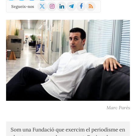
X
Instagram
LinkedIn
Telegram
Facebook
RSS
Segueix-nos
(Twitter)
Marc Parés
Som una Fundació que exercim el periodisme en