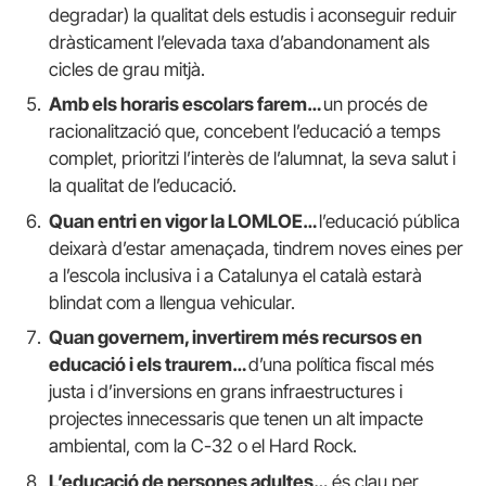
degradar) la qualitat dels estudis i aconseguir reduir
dràsticament l’elevada taxa d’abandonament als
cicles de grau mitjà.
Amb els horaris escolars farem…
un procés de
racionalització que, concebent l’educació a temps
complet, prioritzi l’interès de l’alumnat, la seva salut i
la qualitat de l’educació.
Quan entri en vigor la LOMLOE…
l’educació pública
deixarà d’estar amenaçada, tindrem noves eines per
a l’escola inclusiva i a Catalunya el català estarà
blindat com a llengua vehicular.
Quan governem, invertirem més recursos en
educació i els traurem…
d’una política fiscal més
justa i d’inversions en grans infraestructures i
projectes innecessaris que tenen un alt impacte
ambiental, com la C-32 o el Hard Rock.
L’educació de persones adultes…
és clau per