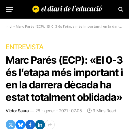
Inici
»
Marc Parés (ECP): “El 0-3 és l’etapa més important i en la darrera dècada ha estat totalment oblidada”
ENTREVISTA
Marc Parés (ECP): «El 0-3
és l’etapa més important i
en la darrera dècada ha
estat totalment oblidada»
Víctor Saura
28 - gener - 2021 · 07:05
9 Mins Read