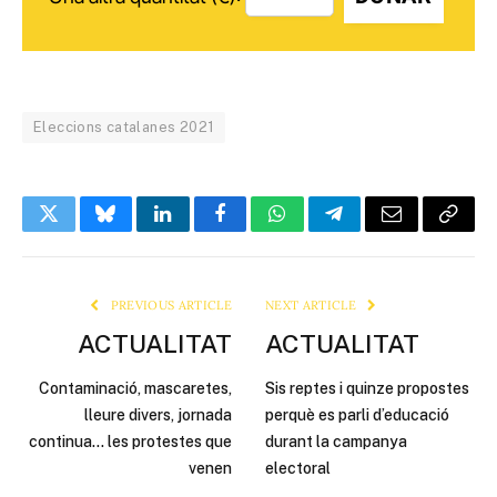
Eleccions catalanes 2021
Twitter
Bluesky
LinkedIn
Facebook
WhatsApp
Telegram
Email
Copy
Link
PREVIOUS ARTICLE
NEXT ARTICLE
ACTUALITAT
ACTUALITAT
Contaminació, mascaretes,
Sis reptes i quinze propostes
lleure divers, jornada
perquè es parli d’educació
continua… les protestes que
durant la campanya
venen
electoral