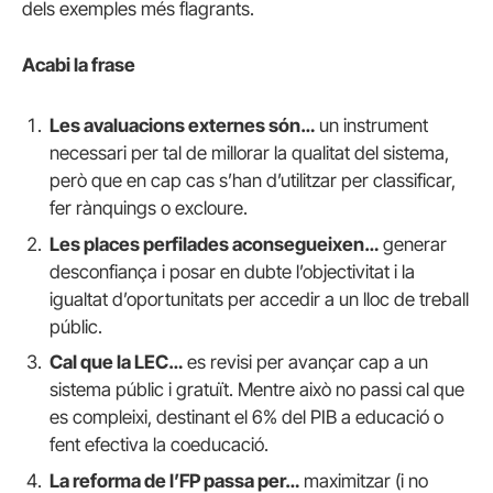
dels exemples més flagrants.
Acabi la frase
Les avaluacions externes són…
un instrument
necessari per tal de millorar la qualitat del sistema,
però que en cap cas s’han d’utilitzar per classificar,
fer rànquings o excloure.
Les places perfilades aconsegueixen…
generar
desconfiança i posar en dubte l’objectivitat i la
igualtat d’oportunitats per accedir a un lloc de treball
públic.
Cal que la LEC…
es revisi per avançar cap a un
sistema públic i gratuït. Mentre això no passi cal que
es compleixi, destinant el 6% del PIB a educació o
fent efectiva la coeducació.
La reforma de l’FP passa per…
maximitzar (i no