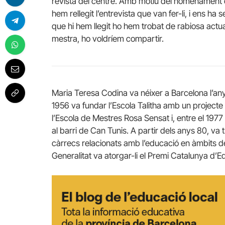
revista del centre. Amb motiu del nomenament d
hem rellegit l’entrevista que van fer-li, i ens h
que hi hem llegit ho hem trobat de rabiosa actu
mestra, ho voldríem compartir.
Maria Teresa Codina va néixer a Barcelona l’any 19
1956 va fundar l’Escola Talitha amb un project
l’Escola de Mestres Rosa Sensat i, entre el 1977 i 
al barri de Can Tunis. A partir dels anys 80, va 
càrrecs relacionats amb l’educació en àmbits de 
Generalitat va atorgar-li el Premi Catalunya d’E