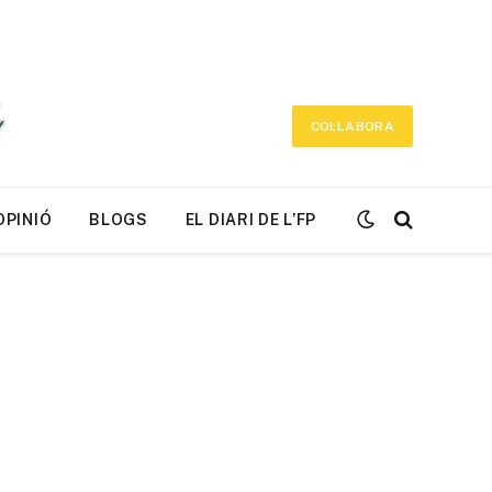
COL·LABORA
OPINIÓ
BLOGS
EL DIARI DE L’FP