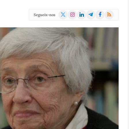
X
Instagram
LinkedIn
Telegram
Facebook
RSS
Segueix-nos
(Twitter)