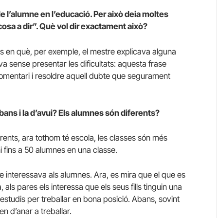
 l’alumne en l’educació. Per això deia moltes
osa a dir”. Què vol dir exactament això?
ts en què, per exemple, el mestre explicava alguna
va sense presentar les dificultats: aquesta frase
comentari i resoldre aquell dubte que segurament
bans i la d’avui? Els alumnes són diferents?
erents, ara tothom té escola, les classes són més
i fins a 50 alumnes en una classe.
que interessava als alumnes. Ara, es mira que el que es
, als pares els interessa que els seus fills tinguin una
estudis per treballar en bona posició. Abans, sovint
en d’anar a treballar.