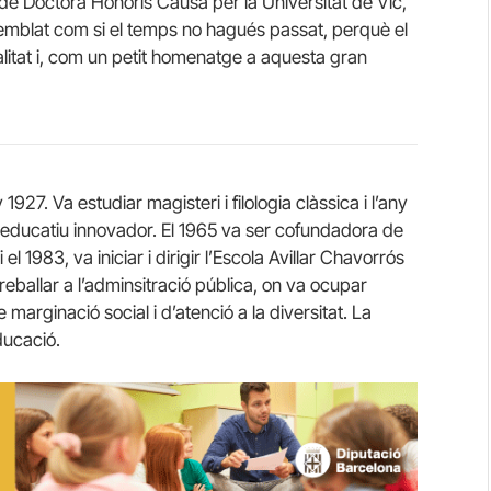
e Doctora Honoris Causa per la Universitat de Vic,
a semblat com si el temps no hagués passat, perquè el
alitat i, com un petit homenatge a aquesta gran
27. Va estudiar magisteri i filologia clàssica i l’any
e educatiu innovador. El 1965 va ser cofundadora de
el 1983, va iniciar i dirigir l’Escola Avillar Chavorrós
treballar a l’adminsitració pública, on va ocupar
marginació social i d’atenció a la diversitat. La
ducació.