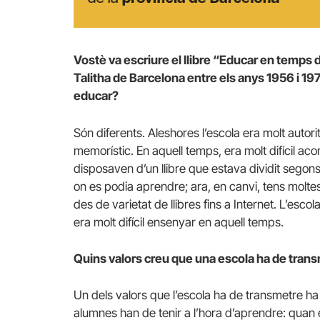
Vostè va escriure el llibre “Educar en temps di
Talitha de Barcelona entre els anys 1956 i 19
educar?
Són diferents. Aleshores l’escola era molt autorit
memorístic. En aquell temps, era molt difícil ac
disposaven d’un llibre que estava dividit segons 
on es podia aprendre; ara, en canvi, tens molte
des de varietat de llibres fins a Internet. L’esco
era molt difícil ensenyar en aquell temps.
Quins valors creu que una escola ha de tran
Un dels valors que l’escola ha de transmetre ha de 
alumnes han de tenir a l’hora d’aprendre: quan e