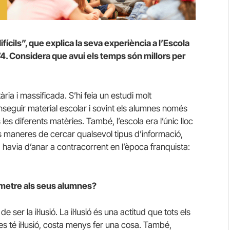
fícils”, que explica la seva experiència a l’Escola
74. Considera que avui els temps són millors per
ària i massificada. S’hi feia un estudi molt
onseguir material escolar i sovint els alumnes només
les diferents matèries. També, l’escola era l’únic lloc
s maneres de cercar qualsevol tipus d’informació,
la havia d’anar a contracorrent en l’època franquista:
smetre als seus alumnes?
ser la il·lusió. La il·lusió és una actitud que tots els
s té il·lusió, costa menys fer una cosa. També,