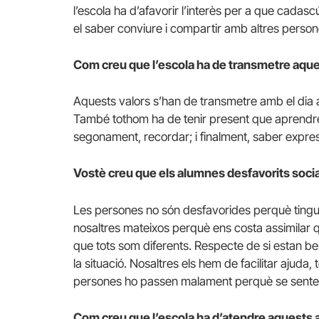
l’escola ha d’afavorir l’interès per a que cadas
el saber conviure i compartir amb altres person
Com creu que l’escola ha de transmetre aque
Aquests valors s’han de transmetre amb el dia a
També tothom ha de tenir present que aprendre 
segonament, recordar; i finalment, saber expres
Vostè creu que els alumnes desfavorits socia
Les persones no són desfavorides perquè tingui
nosaltres mateixos perquè ens costa assimilar 
que tots som diferents. Respecte de si estan be
la situació. Nosaltres els hem de facilitar ajuda,
persones ho passen malament perquè se senten 
Com creu que l’escola ha d’atendre aquests