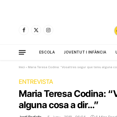
Facebook
X
Instagram
(Twitter)
ESCOLA
JOVENTUT I INFÀNCIA
Inici
»
Maria Teresa Codina: “Vosaltres segur que teniu alguna co
ENTREVISTA
Maria Teresa Codina: “V
alguna cosa a dir…”