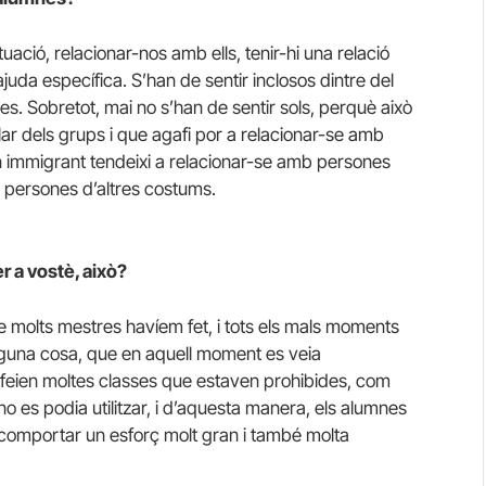
uació, relacionar-nos amb ells, tenir-hi una relació
juda específica. S’han de sentir inclosos dintre del
es. Sobretot, mai no s’han de sentir sols, perquè això
ar dels grups i que agafi por a relacionar-se amb
 immigrant tendeixi a relacionar-se amb persones
 persones d’altres costums.
r a vostè, això?
que molts mestres havíem fet, i tots els mals moments
alguna cosa, que en aquell moment es veia
s feien moltes classes que estaven prohibides, com
o es podia utilitzar, i d’aquesta manera, els alumnes
comportar un esforç molt gran i també molta