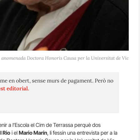
 anomenada Doctora Honoris Causa per la Universitat de Vic
me en obert, sense murs de pagament. Però no
st editorial.
nir a l’Escola el Cim de Terrassa perquè dos
l Rio
i el
Mario Marín
, li fessin una entrevista per a la