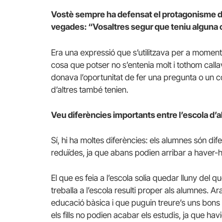
Vostè sempre ha defensat el protagonisme de
vegades: “Vosaltres segur que teniu alguna c
Era una expressió que s’utilitzava per a momen
cosa que potser no s’entenia molt i tothom calla
donava l’oportunitat de fer una pregunta o un 
d’altres també tenien.
Veu diferències importants entre l’escola d’a
Sí, hi ha moltes diferències: els alumnes són dif
reduïdes, ja que abans podien arribar a haver-h
El que es feia a l’escola solia quedar lluny del 
treballa a l’escola resulti proper als alumnes. Ara
educació bàsica i que puguin treure’s uns bons 
els fills no podien acabar els estudis, ja que havi