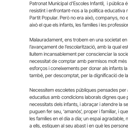
Patronat Municipal d’Escoles Infantil, i públic
resistint i enfrontant-nos a la política educativa r
Partit Popular. Però no era això, companys, no er
això el que els infants, les famílies i les profes
Malauradament, ens trobem en una societat en qu
l’avançament de l’escolarització, amb la qual 
lluitem incansablement per conscienciar la societ
necessitat de comptar amb permisos molt més lla
esforços i coneixements per donar als infants la 
també, per descomptat, per la dignificació de la
Necessitem escoletes públiques pensades per a
educatius amb condicions laborals dignes que p
necessitats dels infants, i abraçar i atendre la 
puguen fer seu, ‘amanós’, proper i familiar, i que
les famílies en el dia a dia; un espai agradable, 
a ells, estiguen al seu abast i en què les perso