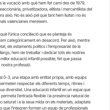
a és la vocació amb què hem fet camí des de 1979,
eaccionària, privatitzadora, elitista i mercantilista del
a això. No és això pel que tant hem lluitat i no és
sionals valencianes mereixem.
è l’única conciliació que es planteja és
estem categòricament en desacord. Per això, mentre
at, els estaments polítics i l’empresariat de la
rgs, hem de treballar i dedicar tots els nostres
millor educació infantil possible, fet que passa
 nostra professió.
l 0-3, una etapa amb entitat pròpia, amb equips
ermeten respectar els diferents temps, ritmes i
seua diversitat. Una educació infantil en un espai que
 permeta l’entrada flexible i la presència natural de
no saturat i a la seua mida on els materials, adaptats
nes que l’integren formen un equip de professionals