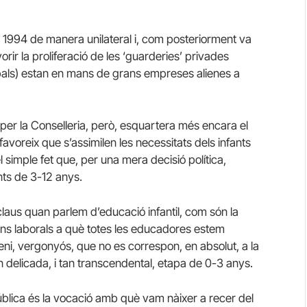
 1994 de manera unilateral i, com posteriorment va
orir la proliferació de les ‘guarderies’ privades
icipals) estan en mans de grans empreses alienes a
per la Conselleria, però, esquartera més encara el
avoreix que s’assimilen les necessitats dels infants
 simple fet que, per una mera decisió política,
nts de 3-12 anys.
laus quan parlem d’educació infantil, com són la
ons laborals a què totes les educadores estem
i, vergonyós, que no es correspon, en absolut, a la
an delicada, i tan transcendental, etapa de 0-3 anys.
blica és la vocació amb què vam nàixer a recer del