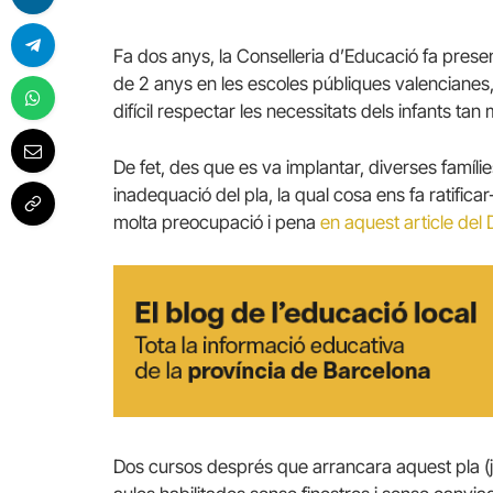
Fa dos anys, la Conselleria d’Educació fa presen
de 2 anys en les escoles públiques valencianes,
difícil respectar les necessitats dels infants tan
De fet, des que es va implantar, diverses famílie
inadequació del pla, la qual cosa ens fa ratifica
molta preocupació i pena
en aquest article del D
Dos cursos després que arrancara aquest pla (ja