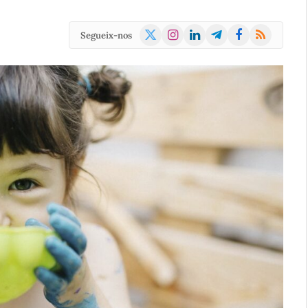
X
Instagram
LinkedIn
Telegram
Facebook
RSS
Segueix-nos
(Twitter)