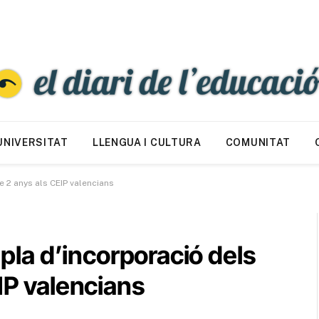
UNIVERSITAT
LLENGUA I CULTURA
COMUNITAT
e 2 anys als CEIP valencians
 pla d’incorporació dels
IP valencians