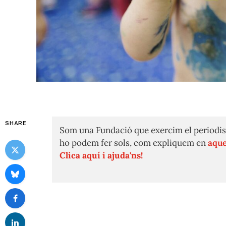
SHARE
Som una Fundació que exercim el periodis
ho podem fer sols, com expliquem en
aque
Clica aquí i ajuda'ns!