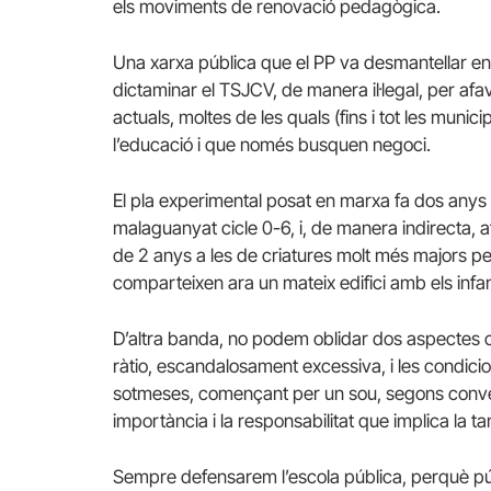
els moviments de renovació pedagògica.
Una xarxa pública que el PP va desmantellar en
dictaminar el TSJCV, de manera il·legal, per afav
actuals, moltes de les quals (fins i tot les mun
l’educació i que només busquen negoci.
El pla experimental posat en marxa fa dos anys 
malaguanyat cicle 0-6, i, de manera indirecta, af
de 2 anys a les de criatures molt més majors pel
comparteixen ara un mateix edifici amb els infa
D’altra banda, no podem oblidar dos aspectes c
ràtio, escandalosament excessiva, i les condici
sotmeses, començant per un sou, segons conven
importància i la responsabilitat que implica la t
Sempre defensarem l’escola pública, perquè pú