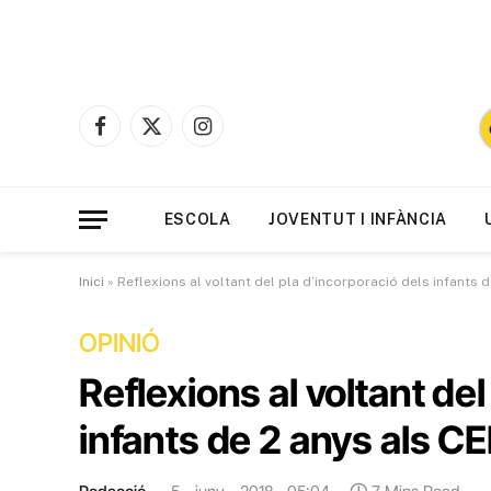
Facebook
X
Instagram
(Twitter)
ESCOLA
JOVENTUT I INFÀNCIA
Inici
»
Reflexions al voltant del pla d’incorporació dels infants d
OPINIÓ
Reflexions al voltant del
infants de 2 anys als CE