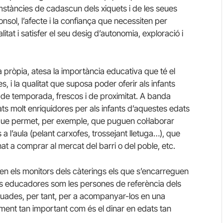
cumstàncies de cadascun dels xiquets i de les seues
onsol, l’afecte i la confiança que necessiten per
itat i satisfer el seu desig d’autonomia, exploració i
pròpia, atesa la importància educativa que té el
i la qualitat que suposa poder oferir als infants
 de temporada, frescos i de proximitat. A banda
litats molt enriquidores per als infants d’aquestes edats
a que permet, per exemple, que puguen col·laborar
a l’aula (pelant carxofes, trossejant lletuga…), que
t a comprar al mercat del barri o del poble, etc.
n els monitors dels càterings els que s’encarreguen
 les educadores som les persones de referència dels
equades, per tant, per a acompanyar-los en una
ament tan important com és el dinar en edats tan