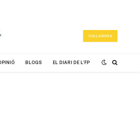
COL·LABORA
OPINIÓ
BLOGS
EL DIARI DE L’FP