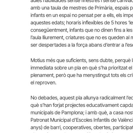
aules habilitades sense finestres i sense canviad
amb una taula de mestres de Primària, espais p
infants en un espai no pensat per a ells, els im
aquestes edats; horaris inflexibles de 5 hores ‘lec
consegüentment, infants que no dinen fins a les
l’aula lliurement, criatures que no es queden al
ser despertades a la força abans d’entrar a l’e
Motius més que suficients, sens dubte, perquè la
immediata sobre un pla en què s’ha prioritzat el
plenament, però que ha menystingut tots els cr
el reproven.
No debades, aquest pla allunya radicalment l’ed
què s’han forjat projectes educativament capda
municipals de Pamplona; i amb què, a casa nost
Patronat Municipal d’Escoles Infantils de Valènci
anys) de barri, cooperatives, obertes, partici