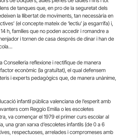
ors de bolquers, aules plenes de taules i fins i tot
lens de tanques que, en pro de la seguretat dels
pedeixen la llibertat de moviments, tan necessària en
tives’ (el concepte mateix de ‘lectiu’ ja esgarrifa) i,
 14 h, famílies que no poden accedir i romandre a
 menjador i tornen de casa després de dinar i han de
scola…
 Conselleria reflexione i rectifique de manera
 factor econòmic (la gratuïtat), el qual defensem
iteris i experts pedagògics que, de manera unànime,
ucació infantil pública valenciana de l’esperit amb
vanters com Reggio Emilia o les escoletes
ra, va començar el 1979 el primer curs escolar al
a, una gran xarxa d’escoletes infantils (de 0 a 6
patives, respectuoses, arrelades i compromeses amb