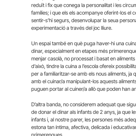
reduït i fix que conega la personalitat i les cir
famílies; i que els els acompanye oferint-los el c
sentir-s’hi segurs, desenvolupar la seua personal
experimentació a través del joc lliure.
Un espai també en què puga haver-hi una cuina 
dinar, especialment en etapes més primerenques, 
menjar casolà, no processat i basat en aliments
d’això, tindre la cuina a l’escola ofereix possibi
per a familiaritzar-se amb els nous aliments, j
amb el cuinar/a manipulant-los aquests aliments 
puguen portar al cuiner/a allò que poden han ana
D’altra banda, no considerem adequat que sigue
de donar el dinar als infants de 2 anys, ja que
infants i, al nostre parer, les persones més ad
estona tan íntima, afectiva, delicada i educativ
primerenques.