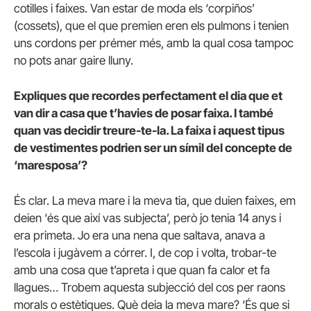
cotilles i faixes. Van estar de moda els ‘corpiños’
(cossets), que el que premien eren els pulmons i tenien
uns cordons per prémer més, amb la qual cosa tampoc
no pots anar gaire lluny.
Expliques que recordes perfectament el dia que et
van dir a casa que t’havies de posar faixa. I també
quan vas decidir treure-te-la. La faixa i aquest tipus
de vestimentes podrien ser un símil del concepte de
‘maresposa’?
És clar. La meva mare i la meva tia, que duien faixes, em
deien ‘és que així vas subjecta’, però jo tenia 14 anys i
era primeta. Jo era una nena que saltava, anava a
l’escola i jugàvem a córrer. I, de cop i volta, trobar-te
amb una cosa que t’apreta i que quan fa calor et fa
llagues… Trobem aquesta subjecció del cos per raons
morals o estètiques. Què deia la meva mare? ‘És que si