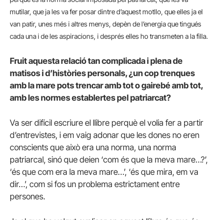
mutilar, que ja les va fer posar dintre d’aquest motllo, que elles ja el
van patir, unes més i altres menys, depèn de l’energia que tingués
cada una i de les aspiracions, i després elles ho transmeten a la filla.
Fruit aquesta relació tan complicada i plena de
matisos i d’històries personals, ¿un cop trenques
amb la mare pots trencar amb tot o gairebé amb tot,
amb les normes establertes pel patriarcat?
Va ser difícil escriure el llibre perquè el volia fer a partir
d’entrevistes, i em vaig adonar que les dones no eren
conscients que això era una norma, una norma
patriarcal, sinó que deien ‘com és que la meva mare…?’,
‘és que com era la meva mare…’, ‘és que mira, em va
dir…’, com si fos un problema estrictament entre
persones.