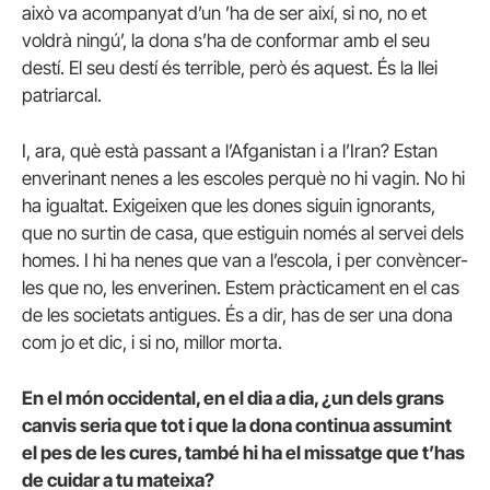
això va acompanyat d’un ’ha de ser així, si no, no et
voldrà ningú’, la dona s’ha de conformar amb el seu
destí. El seu destí és terrible, però és aquest. És la llei
patriarcal.
I, ara, què està passant a l’Afganistan i a l’Iran? Estan
enverinant nenes a les escoles perquè no hi vagin. No hi
ha igualtat. Exigeixen que les dones siguin ignorants,
que no surtin de casa, que estiguin només al servei dels
homes. I hi ha nenes que van a l’escola, i per convèncer-
les que no, les enverinen. Estem pràcticament en el cas
de les societats antigues. És a dir, has de ser una dona
com jo et dic, i si no, millor morta.
En el món occidental, en el dia a dia, ¿un dels grans
canvis seria que tot i que la dona continua assumint
el pes de les cures, també hi ha el missatge que t’has
de cuidar a tu mateixa?