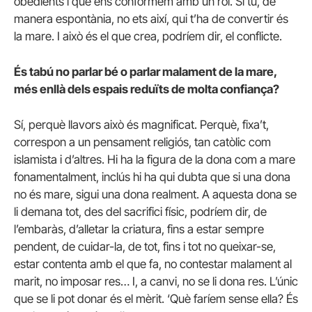
obedients i que ens conformem amb un rol. Si tu, de
manera espontània, no ets així, qui t’ha de convertir és
la mare. I això és el que crea, podríem dir, el conflicte.
És tabú no parlar bé o parlar malament de la mare,
més enllà dels espais reduïts de molta confiança?
Sí, perquè llavors això és magnificat. Perquè, fixa’t,
correspon a un pensament religiós, tan catòlic com
islamista i d’altres. Hi ha la figura de la dona com a mare
fonamentalment, inclús hi ha qui dubta que si una dona
no és mare, sigui una dona realment. A aquesta dona se
li demana tot, des del sacrifici físic, podríem dir, de
l’embaràs, d’alletar la criatura, fins a estar sempre
pendent, de cuidar-la, de tot, fins i tot no queixar-se,
estar contenta amb el que fa, no contestar malament al
marit, no imposar res… I, a canvi, no se li dona res. L’únic
que se li pot donar és el mèrit. ‘Què faríem sense ella? És