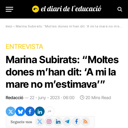
Inici
»
Marina Subirats: “Moltes dones m’han dit: ‘A mi la mare no m’estimava’”
ENTREVISTA
Marina Subirats: “Moltes
dones m’han dit: ‘A mi la
mare no m’estimava’”
Redacció
22 - juny - 2023 · 06:00
20 Mins Read
X
Instagram
LinkedIn
Telegram
Facebook
RSS
Segueix-nos
(Twitter)