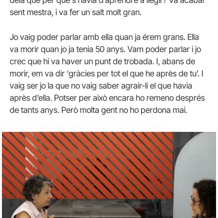
deia que per què s’havia d’aprendre a llegir? Va acabar
sent mestra, i va fer un salt molt gran.
Jo vaig poder parlar amb ella quan ja érem grans. Ella
va morir quan jo ja tenia 50 anys. Vam poder parlar i jo
crec que hi va haver un punt de trobada. I, abans de
morir, em va dir ‘gràcies per tot el que he après de tu’. I
vaig ser jo la que no vaig saber agrair-li el que havia
après d’ella. Potser per això encara ho remeno després
de tants anys. Però molta gent no ho perdona mai.