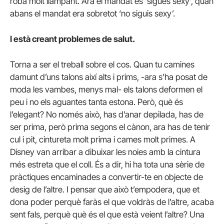
roba molt llampant. Ara el mandat és ‘sigues sexy’, quan
abans el mandat era sobretot ‘no siguis sexy’.
I està creant problemes de salut.
Torna a ser el treball sobre el cos. Quan tu camines
damunt d’uns talons així alts i prims, -ara s’ha posat de
moda les vambes, menys mal- els talons deformen el
peu i no els aguantes tanta estona. Però, què és
l’elegant? No només això, has d’anar depilada, has de
ser prima, però prima segons el cànon, ara has de tenir
cul i pit, cintureta molt prima i cames molt primes. A
Disney van arribar a dibuixar les noies amb la cintura
més estreta que el coll. És a dir, hi ha tota una sèrie de
pràctiques encaminades a convertir-te en objecte de
desig de l’altre. I pensar que això t’empodera, que et
dona poder perquè faràs el que voldràs de l’altre, acaba
sent fals, perquè què és el que està veient l’altre? Una