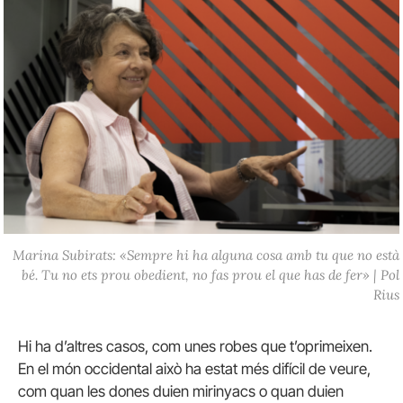
Marina Subirats: «Sempre hi ha alguna cosa amb tu que no està
bé. Tu no ets prou obedient, no fas prou el que has de fer» | Pol
Rius
Hi ha d’altres casos, com unes robes que t’oprimeixen.
En el món occidental això ha estat més difícil de veure,
com quan les dones duien mirinyacs o quan duien