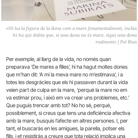
«Hi ha la figura de la dona com a mare fonamentalment, inclús
hi ha qui dubta que, si una dona no és mare, sigui una dona
realment» | Pol Rius
Per exemple, al llarg de la vida, no només quan
preparava ‘De mares a filles’, hi ha hagut moltes dones
que m’han dit: ‘A mi la meva mare no m’estimava’, i a
totes les desgràcies que els hi passaven durant la vida
veien part de culpa en la mare, ‘perquè la mare no em
va estimar prou, i això em va crear uns problemes, etc.’
Que puguis trencar amb tot? No ho sé, perquè,
possiblement, si creus que tens una deficiència afectiva
amb la mare, busquis l’afecte en altres persones. I, per
tant, el buscaràs en les amigues, la parella, potser els
fills, i et resistiràs a creure que tota relació implica una