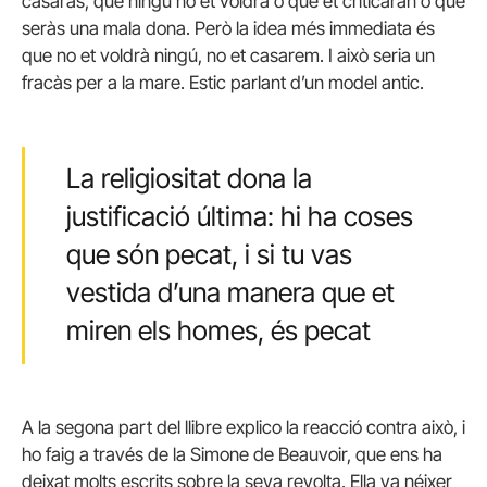
casaràs, que ningú no et voldrà o que et criticaran o que
seràs una mala dona. Però la idea més immediata és
que no et voldrà ningú, no et casarem. I això seria un
fracàs per a la mare. Estic parlant d’un model antic.
La religiositat dona la
justificació última: hi ha coses
que són pecat, i si tu vas
vestida d’una manera que et
miren els homes, és pecat
A la segona part del llibre explico la reacció contra això, i
ho faig a través de la Simone de Beauvoir, que ens ha
deixat molts escrits sobre la seva revolta. Ella va néixer