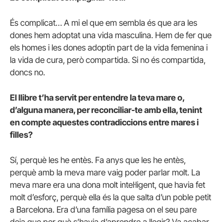
És complicat… A mi el que em sembla és que ara les
dones hem adoptat una vida masculina. Hem de fer que
els homes i les dones adoptin part de la vida femenina i
la vida de cura, però compartida. Si no és compartida,
doncs no.
El llibre t’ha servit per entendre la teva mare o,
d’alguna manera, per reconciliar-te amb ella, tenint
en compte aquestes contradiccions entre mares i
filles?
Sí, perquè les he entès. Fa anys que les he entès,
perquè amb la meva mare vaig poder parlar molt. La
meva mare era una dona molt intel·ligent, que havia fet
molt d’esforç, perquè ella és la que salta d’un poble petit
a Barcelona. Era d’una família pagesa on el seu pare