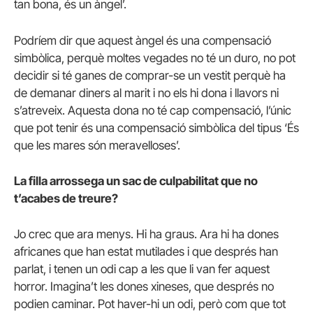
tan bona, és un àngel’.
Podríem dir que aquest àngel és una compensació
simbòlica, perquè moltes vegades no té un duro, no pot
decidir si té ganes de comprar-se un vestit perquè ha
de demanar diners al marit i no els hi dona i llavors ni
s’atreveix. Aquesta dona no té cap compensació, l’únic
que pot tenir és una compensació simbòlica del tipus ‘És
que les mares són meravelloses’.
La filla arrossega un sac de culpabilitat que no
t’acabes de treure?
Jo crec que ara menys. Hi ha graus. Ara hi ha dones
africanes que han estat mutilades i que després han
parlat, i tenen un odi cap a les que li van fer aquest
horror. Imagina’t les dones xineses, que després no
podien caminar. Pot haver-hi un odi, però com que tot