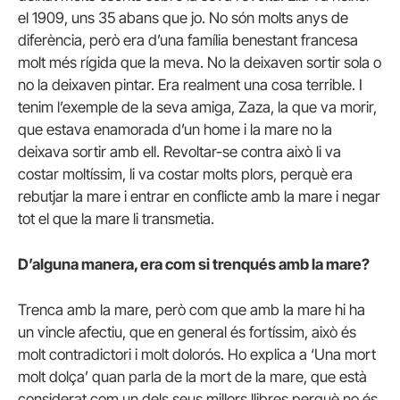
el 1909, uns 35 abans que jo. No són molts anys de
diferència, però era d’una família benestant francesa
molt més rígida que la meva. No la deixaven sortir sola o
no la deixaven pintar. Era realment una cosa terrible. I
tenim l’exemple de la seva amiga, Zaza, la que va morir,
que estava enamorada d’un home i la mare no la
deixava sortir amb ell. Revoltar-se contra això li va
costar moltíssim, li va costar molts plors, perquè era
rebutjar la mare i entrar en conflicte amb la mare i negar
tot el que la mare li transmetia.
D’alguna manera, era com si trenqués amb la mare?
Trenca amb la mare, però com que amb la mare hi ha
un vincle afectiu, que en general és fortíssim, això és
molt contradictori i molt dolorós. Ho explica a ‘Una mort
molt dolça’ quan parla de la mort de la mare, que està
considerat com un dels seus millors llibres perquè no és