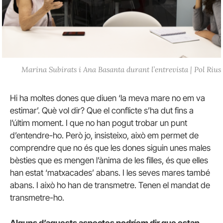
Marina Subirats i Ana Basanta durant l’entrevista | Pol Rius
Hi ha moltes dones que diuen ‘la meva mare no em va
estimar’. Què vol dir? Que el conflicte s’ha dut fins a
l’últim moment. I que no han pogut trobar un punt
d’entendre-ho. Però jo, insisteixo, això em permet de
comprendre que no és que les dones siguin unes males
bèsties que es mengen l’ànima de les filles, és que elles
han estat ‘matxacades’ abans. I les seves mares també
abans. I això ho han de transmetre. Tenen el mandat de
transmetre-ho.
Alguns d’aquests aspectes podríem dir que estan