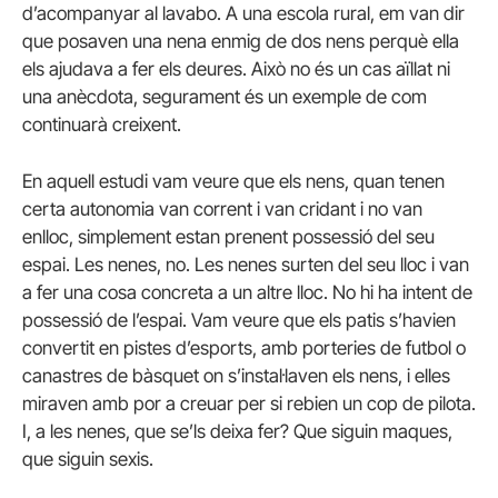
d’acompanyar al lavabo. A una escola rural, em van dir
que posaven una nena enmig de dos nens perquè ella
els ajudava a fer els deures. Això no és un cas aïllat ni
una anècdota, segurament és un exemple de com
continuarà creixent.
En aquell estudi vam veure que els nens, quan tenen
certa autonomia van corrent i van cridant i no van
enlloc, simplement estan prenent possessió del seu
espai. Les nenes, no. Les nenes surten del seu lloc i van
a fer una cosa concreta a un altre lloc. No hi ha intent de
possessió de l’espai. Vam veure que els patis s’havien
convertit en pistes d’esports, amb porteries de futbol o
canastres de bàsquet on s’instal·laven els nens, i elles
miraven amb por a creuar per si rebien un cop de pilota.
I, a les nenes, que se’ls deixa fer? Que siguin maques,
que siguin sexis.