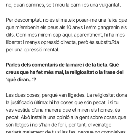
no, quan camines, se’t mou la carn i és una vulgaritat’.
Per descomptat, no és el mateix posar-me una faixa que
que m’embenin els peus als 10 anys i se’m gangrenin els
dits. Com més mirem cap aquí, aparentment, hi ha més
llibertat i menys opressió directa, però és substituïda
per una opressió mental.
Parles dels comentaris de la mare i de la tieta. Què
creus que ha fet més mal, la religiositat o la frase del
‘què diran…’?
Les dues coses, perquè van lligades. La religiositat dona
la justificació última: hi ha coses que són pecat, i si tu
vas vestida d’una manera que et miren els homes, és
pecat. Això instal·la una opinió a la gent sobre coses que
són lletges i no s’han de fer i, per tant, el veïnatge
parlarà malament de tu si les fas, perquè no compleixes