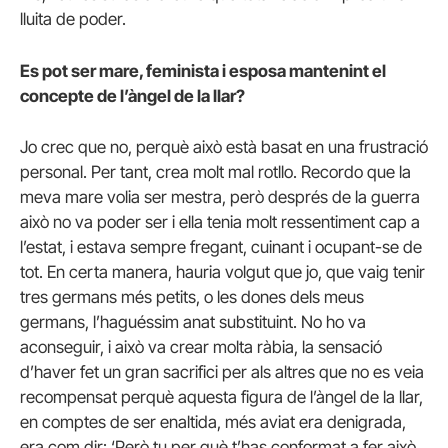
lluita de poder.
Es pot ser mare, feminista i esposa mantenint el
concepte de l’àngel de la llar?
Jo crec que no, perquè això està basat en una frustració
personal. Per tant, crea molt mal rotllo. Recordo que la
meva mare volia ser mestra, però després de la guerra
això no va poder ser i ella tenia molt ressentiment cap a
l’estat, i estava sempre fregant, cuinant i ocupant-se de
tot. En certa manera, hauria volgut que jo, que vaig tenir
tres germans més petits, o les dones dels meus
germans, l’haguéssim anat substituint. No ho va
aconseguir, i això va crear molta ràbia, la sensació
d’haver fet un gran sacrifici per als altres que no es veia
recompensat perquè aquesta figura de l’àngel de la llar,
en comptes de ser enaltida, més aviat era denigrada,
era com dir: ‘Però tu per què t’has conformat a fer això