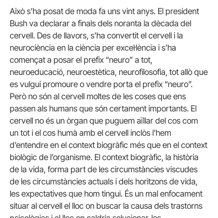
Això s’ha posat de moda fa uns vint anys. El president
Bush va declarar a finals dels noranta la dècada del
cervell. Des de llavors, s’ha convertit el cervell i la
neurociència en la ciència per excel·lència i s’ha
començat a posar el prefix “neuro” a tot,
neuroeducació, neuroestètica, neurofilosofia, tot allò que
es vulgui promoure o vendre porta el prefix “neuro”.
Però no són al cervell moltes de les coses que ens
passen als humans que són certament importants. El
cervell no és un òrgan que puguem aïllar del cos com
un tot i el cos humà amb el cervell inclòs l’hem
d’entendre en el context biogràfic més que en el context
biològic de l’organisme. El context biogràfic, la història
de la vida, forma part de les circumstàncies viscudes
de les circumstàncies actuals i dels horitzons de vida,
les expectatives que hom tingui. És un mal enfocament
situar al cervell el lloc on buscar la causa dels trastorns