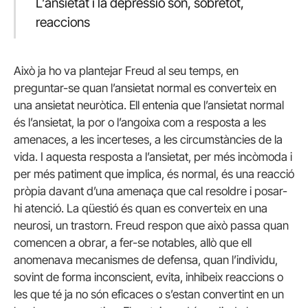
L’ansietat i la depressió són, sobretot,
reaccions
Això ja ho va plantejar Freud al seu temps, en
preguntar-se quan l’ansietat normal es converteix en
una ansietat neuròtica. Ell entenia que l’ansietat normal
és l’ansietat, la por o l’angoixa com a resposta a les
amenaces, a les incerteses, a les circumstàncies de la
vida. I aquesta resposta a l’ansietat, per més incòmoda i
per més patiment que implica, és normal, és una reacció
pròpia davant d’una amenaça que cal resoldre i posar-
hi atenció. La qüestió és quan es converteix en una
neurosi, un trastorn. Freud respon que això passa quan
comencen a obrar, a fer-se notables, allò que ell
anomenava mecanismes de defensa, quan l’individu,
sovint de forma inconscient, evita, inhibeix reaccions o
les que té ja no són eficaces o s’estan convertint en un