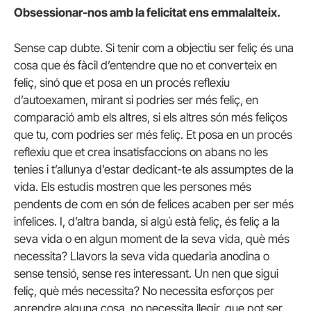
Obsessionar-nos amb la felicitat ens emmalalteix.
Sense cap dubte. Si tenir com a objectiu ser feliç és una
cosa que és fàcil d’entendre que no et converteix en
feliç, sinó que et posa en un procés reflexiu
d’autoexamen, mirant si podries ser més feliç, en
comparació amb els altres, si els altres són més feliços
que tu, com podries ser més feliç. Et posa en un procés
reflexiu que et crea insatisfaccions on abans no les
tenies i t’allunya d’estar dedicant-te als assumptes de la
vida. Els estudis mostren que les persones més
pendents de com en són de felices acaben per ser més
infelices. I, d’altra banda, si algú està feliç, és feliç a la
seva vida o en algun moment de la seva vida, què més
necessita? Llavors la seva vida quedaria anodina o
sense tensió, sense res interessant. Un nen que sigui
feliç, què més necessita? No necessita esforços per
aprendre alguna cosa, no necessita llegir, que pot ser