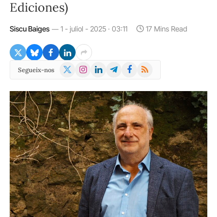
Ediciones)
Siscu Baiges
1 - juliol - 2025 · 03:11
17 Mins Read
X
Instagram
LinkedIn
Telegram
Facebook
RSS
Segueix-nos
(Twitter)