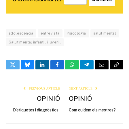
adolescència
entrevista
Psicologia
salut mental
Salut mental infantil i juvenil
Twitter
Bluesky
LinkedIn
Facebook
WhatsApp
Telegram
Email
Copy
Link
PREVIOUS ARTICLE
NEXT ARTICLE
OPINIÓ
OPINIÓ
D’etiquetes i diagnòstics
Com cuidem els mestres?