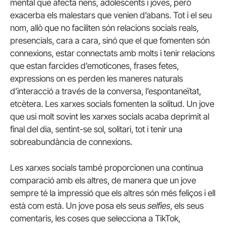
mental que afecta nens, adolescents i joves, però
exacerba els malestars que venien d’abans. Tot i el seu
nom, allò que no faciliten són relacions socials reals,
presencials, cara a cara, sinó que el que fomenten són
connexions, estar connectats amb molts i tenir relacions
que estan farcides d’emoticones, frases fetes,
expressions on es perden les maneres naturals
d’interacció a través de la conversa, l’espontaneïtat,
etcètera. Les xarxes socials fomenten la solitud. Un jove
que usi molt sovint les xarxes socials acaba deprimit al
final del dia, sentint-se sol, solitari, tot i tenir una
sobreabundància de connexions.
Les xarxes socials també proporcionen una contínua
comparació amb els altres, de manera que un jove
sempre té la impressió que els altres són més feliços i ell
està com està. Un jove posa els seus
selfies
, els seus
comentaris, les coses que selecciona a TikTok,