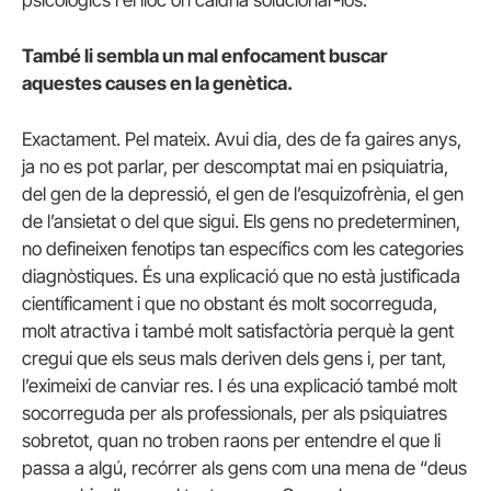
psicològics i el lloc on caldria solucionar-los.
També li sembla un mal enfocament buscar
aquestes causes en la genètica.
Exactament. Pel mateix. Avui dia, des de fa gaires anys,
ja no es pot parlar, per descomptat mai en psiquiatria,
del gen de la depressió, el gen de l’esquizofrènia, el gen
de l’ansietat o del que sigui. Els gens no predeterminen,
no defineixen fenotips tan específics com les categories
diagnòstiques. És una explicació que no està justificada
científicament i que no obstant és molt socorreguda,
molt atractiva i també molt satisfactòria perquè la gent
cregui que els seus mals deriven dels gens i, per tant,
l’eximeixi de canviar res. I és una explicació també molt
socorreguda per als professionals, per als psiquiatres
sobretot, quan no troben raons per entendre el que li
passa a algú, recórrer als gens com una mena de “deus