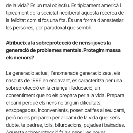
de la vida? És un mal objectiu. És típicament americà i
típicament de la societat neoliberal aquesta recerca de
la felicitat com si fos una fita. És una forma d’anestesiar
les persones, per paradoxal que sembli.
Atribueix a la sobreprotecció de nens i joves la
generació de problemes mentals. Protegim massa
els menors?
La generació actual, l’anomenada generació zeta, els
nascuts de 1996 en endavant, es caracteritza per una
sobreprotecció en la criança i l’educació, un
consentiment que no els prepara per a la vida. Prepara
el camí perquè els nens no tinguin dificultats,
ensopegades, inconvenients, posen catifes al seu camí,
però no els preparen per al camí de la vida que, sens
dubte, té pedres, tolls, bifurcacions, pujades i baixades.
Aquesta sobreprotecció fa als nens i les noves