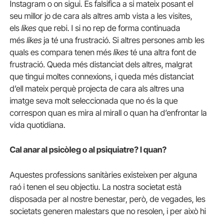
Instagram o on sigui. Es falsifica a si mateix posant el
seu millor jo de cara als altres amb vista a les visites,
els
likes
que rebi. I si no rep de forma continuada
més
likes
ja té una frustració. Si altres persones amb les
quals es compara tenen més
likes
té una altra font de
frustració. Queda més distanciat dels altres, malgrat
que tingui moltes connexions, i queda més distanciat
d’ell mateix perquè projecta de cara als altres una
imatge seva molt seleccionada que no és la que
correspon quan es mira al mirall o quan ha d’enfrontar la
vida quotidiana.
Cal anar al psicòleg o al psiquiatre? I quan?
Aquestes professions sanitàries existeixen per alguna
raó i tenen el seu objectiu. La nostra societat està
disposada per al nostre benestar, però, de vegades, les
societats generen malestars que no resolen, i per això hi