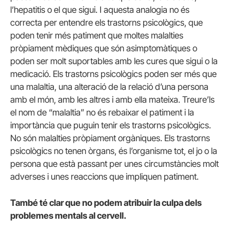
l’hepatitis o el que sigui. I aquesta analogia no és
correcta per entendre els trastorns psicològics, que
poden tenir més patiment que moltes malalties
pròpiament mèdiques que són asimptomàtiques o
poden ser molt suportables amb les cures que sigui o la
medicació. Els trastorns psicològics poden ser més que
una malaltia, una alteració de la relació d’una persona
amb el món, amb les altres i amb ella mateixa. Treure’ls
el nom de “malaltia” no és rebaixar el patiment i la
importància que puguin tenir els trastorns psicològics.
No són malalties pròpiament orgàniques. Els trastorns
psicològics no tenen òrgans, és l’organisme tot, el jo o la
persona que està passant per unes circumstàncies molt
adverses i unes reaccions que impliquen patiment.
També té clar que no podem atribuir la culpa dels
problemes mentals al cervell.