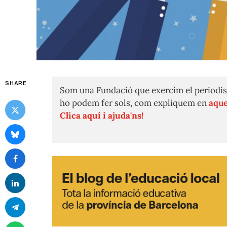
SHARE
Som una Fundació que exercim el periodis
ho podem fer sols, com expliquem en
aque
Clica aquí i ajuda'ns!