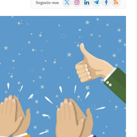
X
Instagram
LinkedIn
Telegram
Facebook
RSS
Segueix-nos
(Twitter)