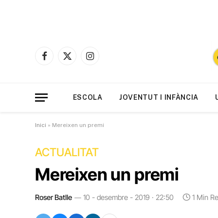
Facebook
X
Instagram
(Twitter)
ESCOLA
JOVENTUT I INFÀNCIA
Inici
»
Mereixen un premi
ACTUALITAT
Mereixen un premi
Roser Batlle
10 - desembre - 2019 · 22:50
1 Min R