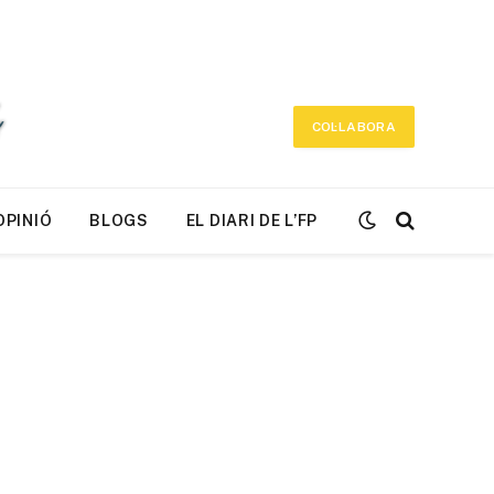
COL·LABORA
OPINIÓ
BLOGS
EL DIARI DE L’FP