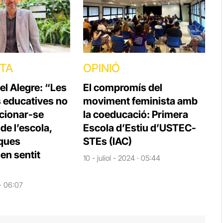
STA
OPINIÓ
el Alegre: “Les
El compromís del
s educatives no
moviment feminista amb
cionar-se
la coeducació: Primera
e l’escola,
Escola d’Estiu d’USTEC-
iques
STEs (IAC)
en sentit
10 - juliol - 2024 · 05:44
 · 06:07