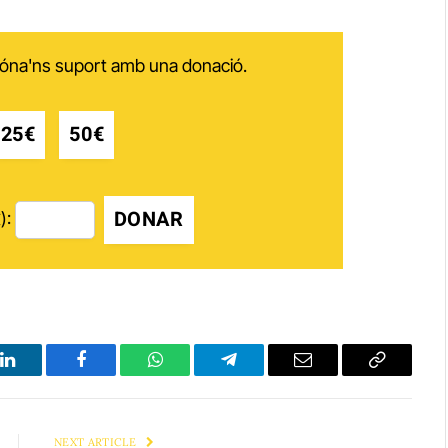
 dóna'ns suport amb una donació.
25€
50€
DONAR
):
LinkedIn
Facebook
WhatsApp
Telegram
Email
Copy
Link
NEXT ARTICLE