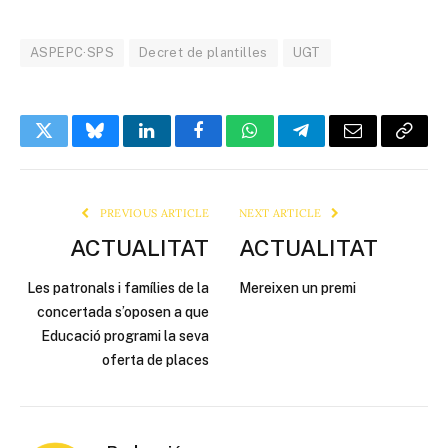
ASPEPC·SPS
Decret de plantilles
UGT
Twitter
Bluesky
LinkedIn
Facebook
WhatsApp
Telegram
Email
Copy
Link
PREVIOUS ARTICLE
NEXT ARTICLE
ACTUALITAT
ACTUALITAT
Les patronals i famílies de la
Mereixen un premi
concertada s’oposen a que
Educació programi la seva
oferta de places