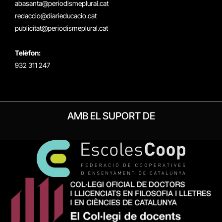
abasanta@periodismeplural.cat
redaccio@diarieducacio.cat
publicitat@periodismeplural.cat
Telèfon:
932 311 247
AMB EL SUPORT DE