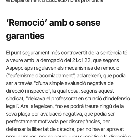
el Departament d’Educació no es pronuncia.
‘Remoció’ amb o sense
garanties
El punt segurament més controvertit de la sentència té
a veure amb la derogació del 21.c i 22, que segons
Aspepc·sps regulaven els mecanismes de remoció
(“eufemisme d’acomiadament”, aclareixen), que podia
ser a través “d’una simple avaluació negativa de
direcció i inspecció”, la qual cosa, segons aquest
sindicat, “deixava el professorat en situació d’indefensió
legal”. Ara, afegeixen, “no es podrà treure ningú de la
seva plaça per avaluació negativa, que podia ser
perfectament motivada per discrepàncies, per
defensar la llibertat de càtedra, per no haver aprovat
prou alumnes, per no caure prou simpàtic a la direcció o