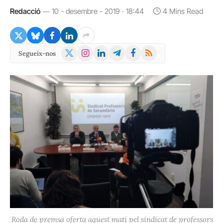
Redacció
10 - desembre - 2019 · 18:44
4 Mins Read
X
Instagram
LinkedIn
Telegram
Facebook
RSS
Segueix-nos
(Twitter)
Roda de premsa oferta aquest matí pel sindicat de professors