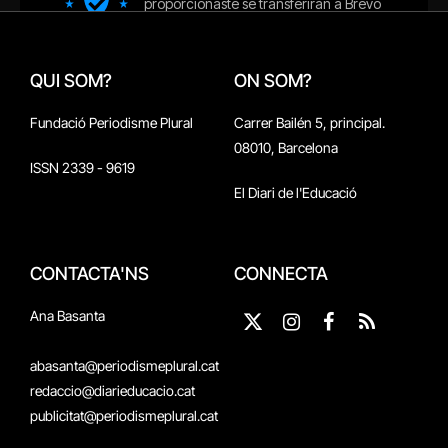
QUI SOM?
ON SOM?
Fundació Periodisme Plural
Carrer Bailén 5, principal.
08010, Barcelona
ISSN 2339 - 9619
El Diari de l'Educació
CONTACTA'NS
CONNECTA
Ana Basanta
X
Instagram
Facebook
RSS
(Twitter)
abasanta@periodismeplural.cat
redaccio@diarieducacio.cat
publicitat@periodismeplural.cat