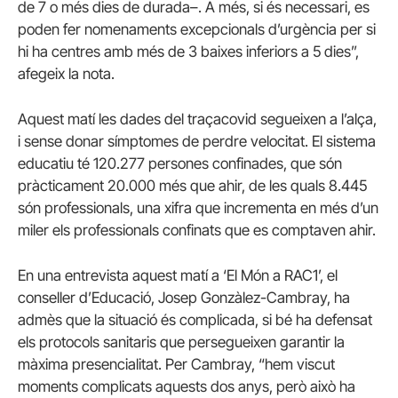
de 7 o més dies de durada–. A més, si és necessari, es
poden fer nomenaments excepcionals d’urgència per si
hi ha centres amb més de 3 baixes inferiors a 5 dies”,
afegeix la nota.
Aquest matí les dades del traçacovid segueixen a l’alça,
i sense donar símptomes de perdre velocitat. El sistema
educatiu té 120.277 persones confinades, que són
pràcticament 20.000 més que ahir, de les quals 8.445
són professionals, una xifra que incrementa en més d’un
miler els professionals confinats que es comptaven ahir.
En una entrevista aquest matí a ‘El Món a RAC1’, el
conseller d’Educació, Josep Gonzàlez-Cambray, ha
admès que la situació és complicada, si bé ha defensat
els protocols sanitaris que persegueixen garantir la
màxima presencialitat. Per Cambray, “hem viscut
moments complicats aquests dos anys, però això ha