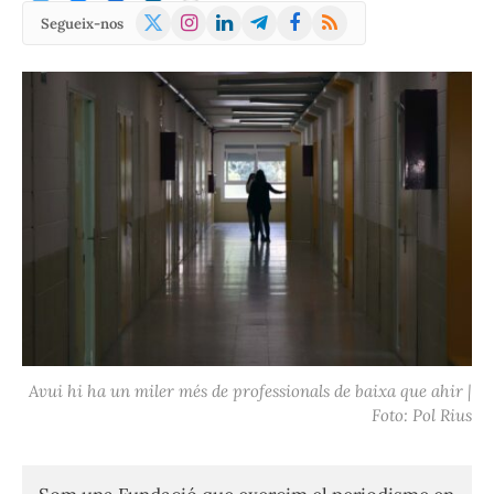
X
Instagram
LinkedIn
Telegram
Facebook
RSS
Segueix-nos
(Twitter)
Avui hi ha un miler més de professionals de baixa que ahir |
Foto: Pol Rius