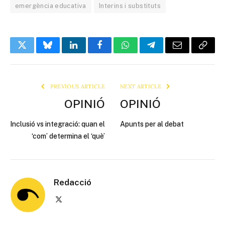
emergència educativa
Interins i substituts
Twitter
Bluesky
LinkedIn
Facebook
WhatsApp
Telegram
Email
Copy
Link
PREVIOUS ARTICLE
NEXT ARTICLE
OPINIÓ
OPINIÓ
Inclusió vs integració: quan el
Apunts per al debat
‘com’ determina el ‘què’
Redacció
X
(Twitter)