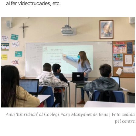
al fer videotrucades, etc.
Aula ‘hibridada’ al Col·legi Pare Manyanet de Reus | Foto cedida
pel centre