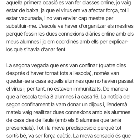
aquella primera ocasió es van fer classes online, jo vaig
estar de baixa, ja que el virus em va afectar força, tot i
estar vacunada, i no van enviar cap mestre per
substituir-me. L’escola va haver d’organitzar els mestres
perquè fessin les dues connexions diàries online amb els
meus alumnes i jo em coordinés amb ells per explicar-
los què s’havia d’anar fent.
La segona vegada que ens van confinar (quatre dies
després d’haver tornat tots a l’escola), només van
quedar-se a casa aquells alumnes que no havien passat
el virus i, per tant, no estaven immunitzats. De manera
que a l’escola tenia 8 alumnes i a casa 16. La notícia del
segon confinament la vam donar un dijous i, l’endemà
mateix vaig realitzar dues connexions amb els alumnes
de casa des de l’aula (amb els 8 alumnes que tenia
presencials). Tot i la meva predisposició perquè tot
sortís bé, va ser força caòtic. La meva sensació és que