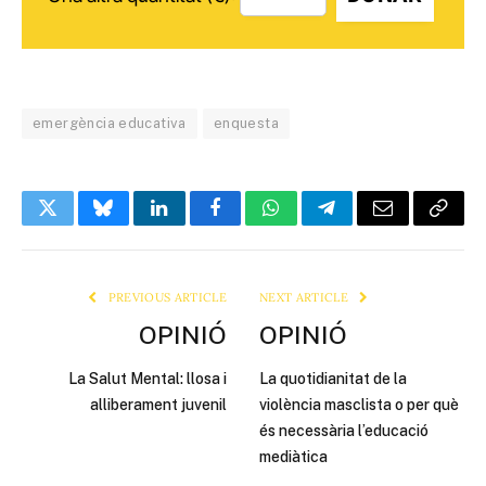
emergència educativa
enquesta
Twitter
Bluesky
LinkedIn
Facebook
WhatsApp
Telegram
Email
Copy
Link
PREVIOUS ARTICLE
NEXT ARTICLE
OPINIÓ
OPINIÓ
La Salut Mental: llosa i
La quotidianitat de la
alliberament juvenil
violència masclista o per què
és necessària l’educació
mediàtica