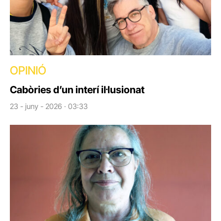
OPINIÓ
Cabòries d’un interí il·lusionat
23 - juny - 2026 · 03:33