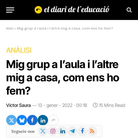
Inici
»
Mig grup a l’aula i l’altre mig a casa, com ens ho fem?
ANÀLISI
Mig grup a l’aula i l’altre
mig a casa, com ens ho
fem?
Víctor Saura
13 - gener - 2022 · 00:18
15 Mins Read
X
Instagram
LinkedIn
Telegram
Facebook
RSS
Segueix-nos
(Twitter)