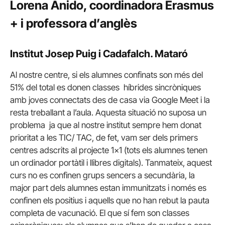
Lorena Anido, coordinadora Erasmus
+ i professora d’anglès
Institut Josep Puig i Cadafalch. Mataró
Al nostre centre, si els alumnes confinats son més del
51% del total es donen classes híbrides sincròniques
amb joves connectats des de casa via Google Meet i la
resta treballant a l’aula. Aquesta situació no suposa un
problema ja que al nostre institut sempre hem donat
prioritat a les TIC/ TAC, de fet, vam ser dels primers
centres adscrits al projecte 1×1 (tots els alumnes tenen
un ordinador portàtil i llibres digitals). Tanmateix, aquest
curs no es confinen grups sencers a secundària, la
major part dels alumnes estan immunitzats i només es
confinen els positius i aquells que no han rebut la pauta
completa de vacunació. El que sí fem son classes