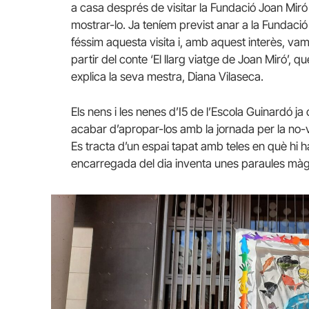
a casa després de visitar la Fundació Joan Miró am
mostrar-lo. Ja teníem previst anar a la Fundac
féssim aquesta visita i, amb aquest interès, vam
partir del conte ‘El llarg viatge de Joan Miró’, q
explica la seva mestra, Diana Vilaseca.
Els nens i les nenes d’I5 de l’Escola Guinardó j
acabar d’apropar-los amb la jornada per la no-v
Es tracta d’un espai tapat amb teles en què hi 
encarregada del dia inventa unes paraules màgiqu