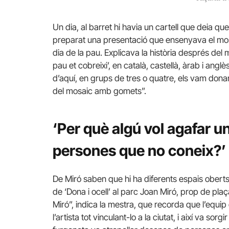
Un dia, al barret hi havia un cartell que deia qu
preparat una presentació que ensenyava el mosai
dia de la pau. Explicava la història després del m
pau et cobreixi’, en català, castellà, àrab i angl
d’aquí, en grups de tres o quatre, els vam dona
del mosaic amb gomets”.
‘Per què algú vol agafar un
persones que no coneix?’
De Miró saben que hi ha diferents espais oberts 
de ‘Dona i ocell’ al parc Joan Miró, prop de p
Miró”, indica la mestra, que recorda que l’equip 
l’artista tot vinculant-lo a la ciutat, i així va so