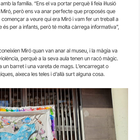
b la família. “Ens el va portar perquè li feia il·lusió
ió Miró, però ens va anar perfecte que proposés que
 començar a veure qui era Miró i vam fer un treball a
ue és per a infants, però té molta càrrega informativa”,
a coneixien Miró quan van anar al museu, i la màgia va
iolència, perquè a la seva aula tenen un racó màgic.
ha un barret i una vareta de mags. L’encarregat o
es, aixeca les teles i d’allà surt alguna cosa.