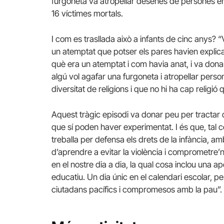
furgoneta va atropellar desenes de persones en
16 víctimes mortals.
I com es trasllada això a infants de cinc anys?
un atemptat que potser els pares havien explica
què era un atemptat i com havia anat, i va dona
algú vol agafar una furgoneta i atropellar pers
diversitat de religions i que no hi ha cap religi
Aquest tràgic episodi va donar peu per tractar d
que sí poden haver experimentat. I és que, tal
treballa per defensa els drets de la infància, 
d’aprendre a evitar la violència i comprometre’
en el nostre dia a dia, la qual cosa inclou una a
educatiu. Un dia únic en el calendari escolar, p
ciutadans pacífics i compromesos amb la pau”.