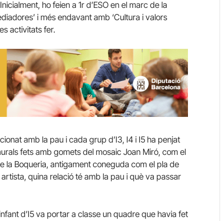
nicialment, ho feien a 1r d’ESO en el marc de la
diadores’ i més endavant amb ‘Cultura i valors
s activitats fer.
acionat amb la pau i cada grup d’I3, I4 i I5 ha penjat
ls murals fets amb gomets del mosaic Joan Miró, com el
 de la Boqueria, antigament coneguda com el pla de
t artista, quina relació té amb la pau i què va passar
ant d’I5 va portar a classe un quadre que havia fet