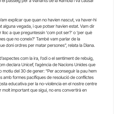
 el passeig per a vianants de la Rambla i va causar
 “Vam explicar que quan no havien nascut, va haver-hi
t alguna vegada, i que potser havien estat. Vam dir
r lloc a que preguntessin ‘com pot ser?’ o ‘per què
ones que no coneix?’ També vam parlar de la
ó que doni ordres per matar persones”, relata la Diana.
’aspectes com la ira, l’odi o el sentiment de rebuig,
 com declara Unicef, l’agència de Nacions Unides que
amb motiu del 30 de gener: “Per aconseguir la pau hem
ns amb formes pacífiques de resolució de conflictes
posta educativa per la no-violència en el nostre centre
er molt important que sigui, no ens convertirà en