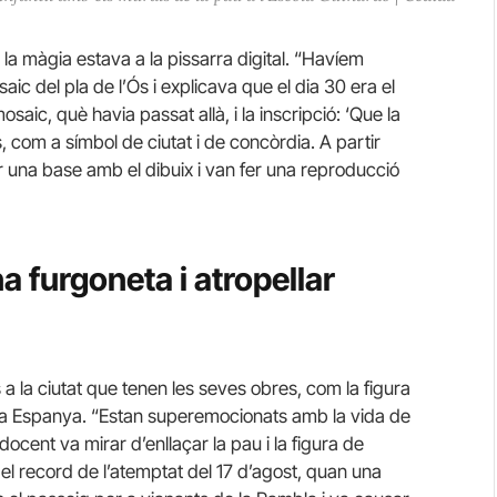
e la màgia estava a la pissarra digital. “Havíem
c del pla de l’Ós i explicava que el dia 30 era el
osaic, què havia passat allà, i la inscripció: ‘Que la
ès, com a símbol de ciutat i de concòrdia. A partir
r una base amb el dibuix i van fer una reproducció
a furgoneta i atropellar
a la ciutat que tenen les seves obres, com la figura
laça Espanya. “Estan superemocionats amb la vida de
docent va mirar d’enllaçar la pau i la figura de
rgir el record de l’atemptat del 17 d’agost, quan una