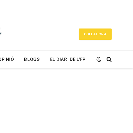
COL·LABORA
OPINIÓ
BLOGS
EL DIARI DE L’FP