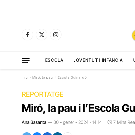
Facebook
X
Instagram
(Twitter)
ESCOLA
JOVENTUT I INFÀNCIA
Inici
»
Miró, la pau i l’Escola Guinardó
REPORTATGE
Miró, la pau i l’Escola G
Ana Basanta
30 - gener - 2024 · 14:14
7 Mins Re