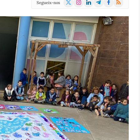
X
Instagram
LinkedIn
Telegram
Facebook
RSS
Segueix-nos
(Twitter)