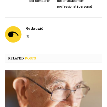
per compartir
desenvolupament
professional i personal
Redacció
X
(Twitter)
RELATED
POSTS