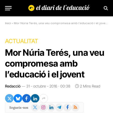
Inici
»
Mor Núria Terés, una veu compromesa amb l’educació i el jovent
ACTUALITAT
Mor Núria Terés, una veu
compromesa amb
l’educació i el jovent
Redacció
31 - octubre - 2016 · 00:38
2 Mins Read
X
Instagram
LinkedIn
Telegram
Facebook
RSS
Segueix-nos
(Twitter)