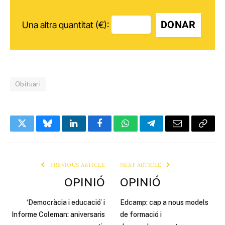
DONAR
Una altra quantitat (€):
Obituari
Twitter
Bluesky
LinkedIn
Facebook
WhatsApp
Telegram
Email
Copy
Link
PREVIOUS ARTICLE
NEXT ARTICLE
OPINIÓ
OPINIÓ
‘Democràcia i educació’ i
Edcamp: cap a nous models
Informe Coleman: aniversaris
de formació i