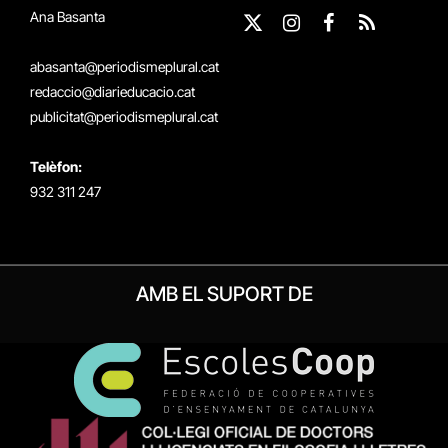
Ana Basanta
X
Instagram
Facebook
RSS
(Twitter)
abasanta@periodismeplural.cat
redaccio@diarieducacio.cat
publicitat@periodismeplural.cat
Telèfon:
932 311 247
AMB EL SUPORT DE