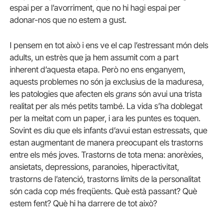
espai per a l’avorriment, que no hi hagi espai per
adonar-nos que no estem a gust.
I pensem en tot això i ens ve el cap l’estressant món dels
adults, un estrès que ja hem assumit com a part
inherent d’aquesta etapa. Però no ens enganyem,
aquests problemes no són ja exclusius de la maduresa,
les patologies que afecten els
grans
són avui una trista
realitat per als més petits també. La vida s’ha doblegat
per la meitat com un paper, i ara les puntes es toquen.
Sovint es diu que els infants d’avui estan estressats, que
estan augmentant de manera preocupant els trastorns
entre els més joves. Trastorns de tota mena: anorèxies,
ansietats, depressions, paranoies, hiperactivitat,
trastorns de l’atenció, trastorns límits de la personalitat
són cada cop més freqüents. Què està passant? Què
estem fent? Què hi ha darrere de tot això?