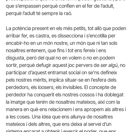
que s’empassen perquè confien en el fer de l’adult,
perquè l’adult té sempre la raó.
La potència present en els més petits, tot allò que poden
arribar fer, es castra, es dissecciona i s’encotilla per
encabir-ho en un món nostre, un món que ni tan sols
nosaltres entenem, que fins i tot ens fereix i ens
disgusta, però del qual no en volem o no en podem
sortir, perquè defugir aquest joc pervers de
ser algú
, no
participar d’aquest entramat social on se’ns defineix
pels nostres mèrits, implica situar-se en l’esfera dels
perdedors, els
loosers
, els invisibles. El concepte de
perdedor ha conquerit els nostres cossos i ha doblegat
la imatge que tenim de nosaltres mateixos, així com la
manera en què ens relacionem i ens apropem als altres i
a les coses. Una idea que ens allunya de nosaltres
mateixos i dels altres, que ens deixa al servei d’un
sistema encarat a obtenir i exercir el poder, que ens