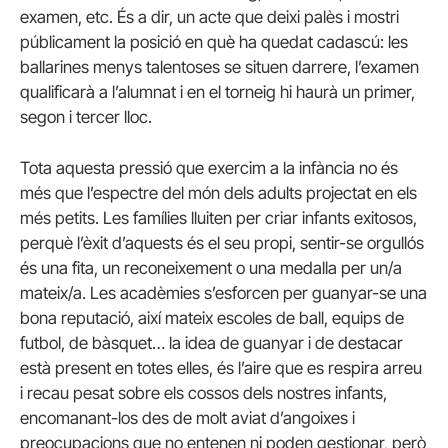
examen, etc. És a dir, un acte que deixi palès i mostri
públicament la posició en què ha quedat cadascú: les
ballarines menys talentoses se situen darrere, l’examen
qualificarà a l’alumnat i en el torneig hi haurà un primer,
segon i tercer lloc.
Tota aquesta pressió que exercim a la infància no és
més que l’espectre del món dels adults projectat en els
més petits. Les famílies lluiten per criar infants exitosos,
perquè l’èxit d’aquests és el seu propi, sentir-se orgullós
és una fita, un reconeixement o una medalla per un/a
mateix/a. Les acadèmies s’esforcen per guanyar-se una
bona reputació, així mateix escoles de ball, equips de
futbol, de bàsquet… la idea de guanyar i de destacar
està present en totes elles, és l’aire que es respira arreu
i recau pesat sobre els cossos dels nostres infants,
encomanant-los des de molt aviat d’angoixes i
preocupacions que no entenen ni poden gestionar, però