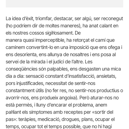
La idea d’èxit, triomfar, destacar, ser algú, ser reconegut
(ho podríem dir de moltes maneres), ha anat calant en
els nostres cossos sigil·losament. De
manera quasi imperceptible, ha retorçat el camí que
caminem convertint-lo en una imposició que ens ofega i
ens desorienta, ens allunya de nosaltres i ens posa al
servei de la mirada i el judici de l’altre. Les
conseqüències són palpables, ens desgasten una mica
dia a dia: sensació constant d’insatisfacció, ansietats,
pors injustificades, necessitat de sentir-nos
constantment útils (no fer res, no sentir-nos productius o
avorrir-nos, ens produeix angoixa). Però aturar-nos no
està permès, i lluny d’encarar el problema, anem
pal·liant els símptomes amb receptes per «sortir del
pas»: teràpies, medicació, drogues, plans, ocupar el
temps, ocupar tot el temps possible, que no hi hagi