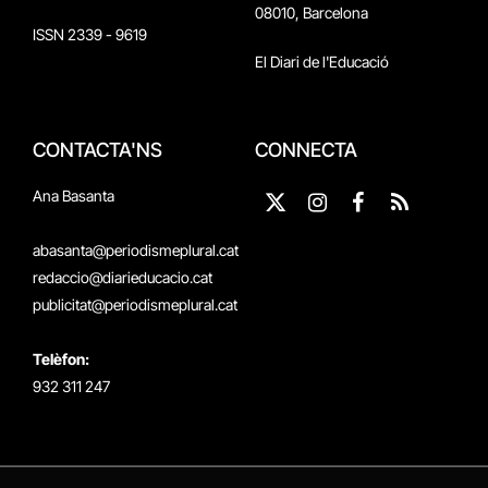
08010, Barcelona
ISSN 2339 - 9619
El Diari de l'Educació
CONTACTA'NS
CONNECTA
Ana Basanta
X
Instagram
Facebook
RSS
(Twitter)
abasanta@periodismeplural.cat
redaccio@diarieducacio.cat
publicitat@periodismeplural.cat
Telèfon:
932 311 247