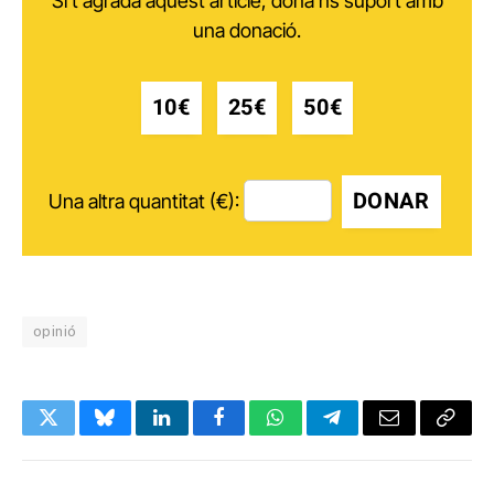
Si t'agrada aquest article, dóna'ns suport amb
una donació.
10€
25€
50€
DONAR
Una altra quantitat (€):
opinió
Twitter
Bluesky
LinkedIn
Facebook
WhatsApp
Telegram
Email
Copy
Link