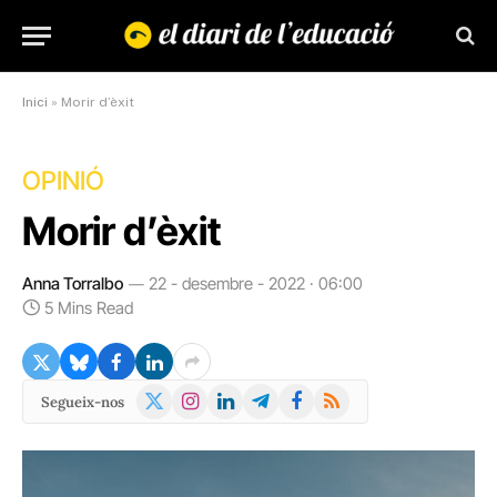
Inici
»
Morir d’èxit
OPINIÓ
Morir d’èxit
Anna Torralbo
22 - desembre - 2022 · 06:00
5 Mins Read
X
Instagram
LinkedIn
Telegram
Facebook
RSS
Segueix-nos
(Twitter)