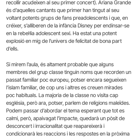
recollir acudeixen al seu primer concert). Ariana Grande
és d’aquelles cantants que primer han tingut al seu
voltant potents grups de fans preadolescents i que, en
créixer, s’alliberen de la infància Disney per endinsar-se
en la rebel·lia adolescent sexi. Ha estat una potent
explosió en mig de l’univers de felicitat de bona part
d’ells.
Si mirem l’aula, és altament probable que alguns
membres del grup classe tinguin noms que recorden un
passat familiar poc europeu, potser encara segueixen
l’islam familiar, de cop uns i altres es creuen mirades
poc habituals. La majoria de la classe no visita cap
església, però ara, potser, parlem de religions maleïdes.
Podem passar d’abordar el tema esperant que tot es
calmi, però, apaivagat l’impacte, quedarà un pòsit de
desconcert i irracionalitat que reapareixerà i
condicionarà les reaccions i les respostes en la pròxima