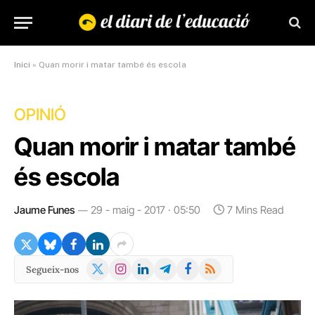
Inici
»
Quan morir i matar també és escola
OPINIÓ
Quan morir i matar també
és escola
Jaume Funes
29 - maig - 2017 · 05:50
7 Mins Read
X
Instagram
LinkedIn
Telegram
Facebook
RSS
Segueix-nos
(Twitter)