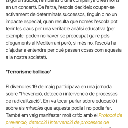
(sigui un suïcidi, l’embaràs d’una companya o les morts
en un concert). De l’altra, l’escola decideix ocupar-se
activament de determinats successos, tinguin o no un
impacte especial, quan resulta que només l’escola pot
tenir les claus per una veritable anàlisi educativa (per
exemple: poden no haver-se preocupat gaire pels
ofegaments al Mediterrani però, si més no, l’escola ha
d’ajudar a entendre per què passen coses com aquesta
a la nostra societat).
‘Terrorisme bollicao’
El divendres 19 de maig participava en una jornada
sobre “Prevenció, detecció i intervenció de processos
de radicalització”. Em va tocar parlar sobre educació i
sobre els
miracles
que aquesta podia i no podia fer.
També em vaig manifestar molt crític amb el
Protocol de
prevenció, detecció i intervenció de processos de