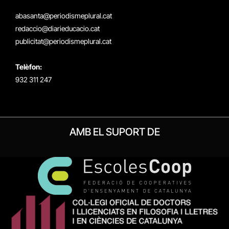
(Twitter)
abasanta@periodismeplural.cat
redaccio@diarieducacio.cat
publicitat@periodismeplural.cat
Telèfon:
932 311 247
AMB EL SUPORT DE