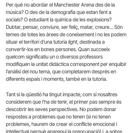
Per què no abordar el Manchester Arena des de la
música? O des de la demografia que estan fent a
socials? O estudiant la química de les explosions?
Dubtar, pensar, conviure, ser feliç, matar, creure… Són
temes de totes les àrees de coneixement i no les podem
situar el territori d’una tutoria
light
, destinada a
convertir-los en bones persones. Quan succeeix
quelcom significatiu un o diversos professors
modifiquen la unitat didàctica corresponent per enquibir
l’anàlisi del nou tema, que completarem després en
diferents espais i moments, també en la tutoria.
Tant si la qüestió ha tingut impacte, com si nosaltres
considerem que l’ha de tenir, el primer pas sempre és
descobrir les seves perspectives. No podem donar
respostes a problemes que no tenen (si no tenen
problemes, haurem de crear el conflicte emocional i
intel·lectual perquè aparegui la preocupació) i, a sobre,