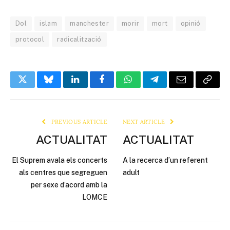
Dol
islam
manchester
morir
mort
opinió
protocol
radicalització
Twitter
Bluesky
LinkedIn
Facebook
WhatsApp
Telegram
Email
Copy
Link
PREVIOUS ARTICLE
NEXT ARTICLE
ACTUALITAT
ACTUALITAT
El Suprem avala els concerts
A la recerca d’un referent
als centres que segreguen
adult
per sexe d’acord amb la
LOMCE