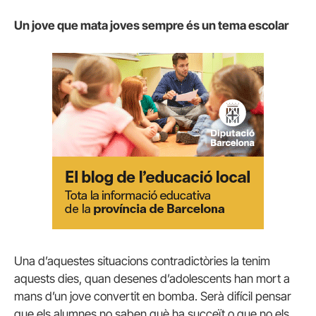
Un jove que mata joves sempre és un tema escolar
Una d’aquestes situacions contradictòries la tenim
aquests dies, quan desenes d’adolescents han mort a
mans d’un jove convertit en bomba. Serà difícil pensar
que els alumnes no saben què ha succeït o que no els