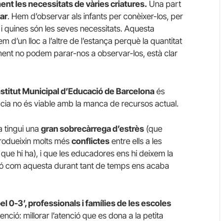
nt les necessitats de vàries criatures.
Una part
ar
. Hem d’observar als infants per conèixer-los, per
i quines són les seves necessitats. Aquesta
d’un lloc a l’altre de l’estança perquè la quantitat
nt no podem parar-nos a observar-los, està clar
Institut Municipal d’Educació de Barcelona
és
àcia no és viable amb la manca de recursos actual.
a tingui una
gran sobrecàrrega d’estrès
(que
 produeixin molts més
conflictes
entre ells a les
 que hi ha), i que les educadores ens hi deixem la
uació com aquesta durant tant de temps ens acaba
el 0-3’, professionals i famílies de les escoles
nció: millorar l’atenció que es dona a la petita