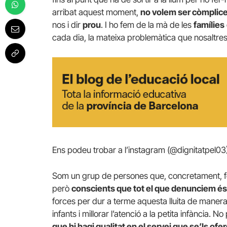
arribat aquest moment,
no volem ser còmplice
nos i dir
prou
. I ho fem de la mà de les
famílies
cada dia, la mateixa problemàtica que nosaltres
Ens podeu trobar a l’instagram (@dignitatpel03) 
Som un grup de persones que, concretament, fo
però
conscients que tot el que denunciem és 
forces per dur a terme aquesta lluita de maner
infants i millorar l’atenció a la petita infància
que hi hagi qualitat en el servei que se’ls ofer