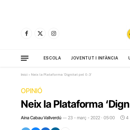
Facebook
X
Instagram
(Twitter)
ESCOLA
JOVENTUT I INFÀNCIA
Inici
»
Neix la Plataforma ‘Dignitat pel 0-3’
OPINIÓ
Neix la Plataforma ‘Dign
Aina Cabau Vallverdú
23 - març - 2022 · 05:00
4