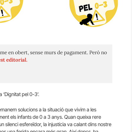
me en obert, sense murs de pagament. Però no
st editorial.
 ‘Dignitat pel 0-3’.
manem solucions a la situació que vivim a les
enent els infants de 0 a 3 anys. Quan queixa rere
silenci esfereïdor, la injustícia va calant dins nostre
r-nos una ferida encara més gran. Així doncs, ha