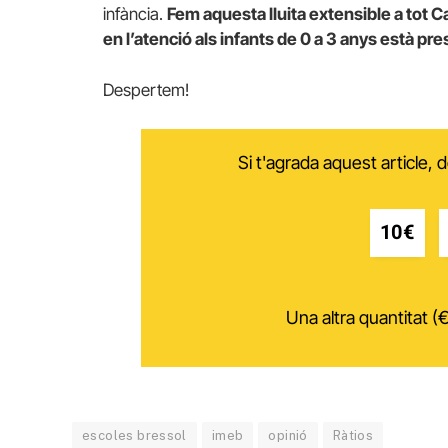
infància.
Fem aquesta lluita extensible a tot
en l’atenció als infants de 0 a 3 anys està pre
Despertem!
Si t'agrada aquest article,
10€
Una altra quantitat (€
escoles bressol
imeb
opinió
Ràtios