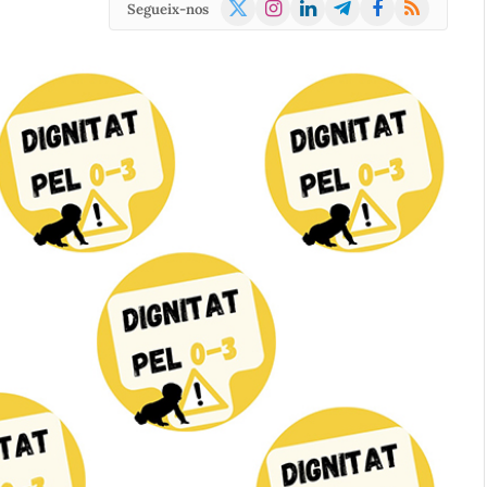
X
Instagram
LinkedIn
Telegram
Facebook
RSS
Segueix-nos
(Twitter)