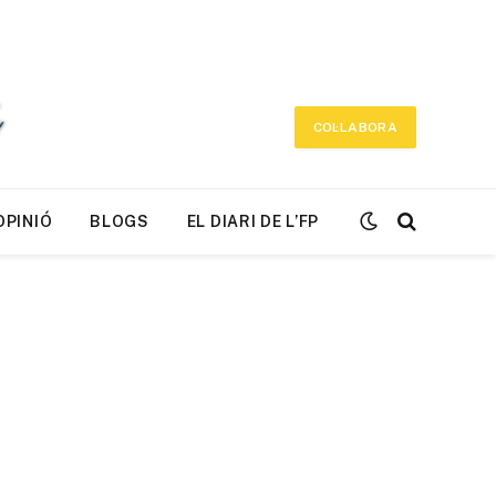
COL·LABORA
OPINIÓ
BLOGS
EL DIARI DE L’FP