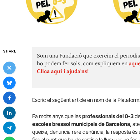
SHARE
Som una Fundació que exercim el periodis
ho podem fer sols, com expliquem en
aque
Clica aquí i ajuda'ns!
Escric el següent article en nom de la Plataforma
Fa molts anys que les
professionals del 0-3
de
escoles bressol municipals de Barcelona
, at
queixa, denúncia rere denúncia, la resposta és un 
fins al punt que ha de sortir a la llum per no fe