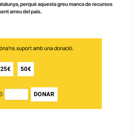
 Catalunya, perquè aquesta greu manca de recursos
sent arreu del país.
 dóna'ns suport amb una donació.
25€
50€
DONAR
):