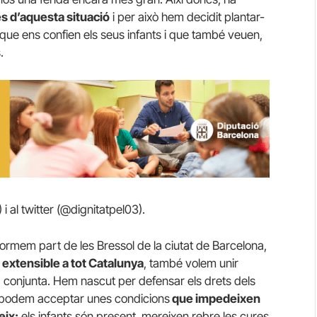
s d’aquesta situació
i per això hem decidit plantar-
que ens confien els seus infants i que també veuen,
.
i al twitter (@dignitatpel03).
rmem part de les Bressol de la ciutat de Barcelona,
extensible a tot Catalunya
, també volem unir
a conjunta. Hem nascut per defensar els drets dels
. No podem acceptar unes condicions
que impedeixen
eix:
els infants són present, mereixen rebre les cures