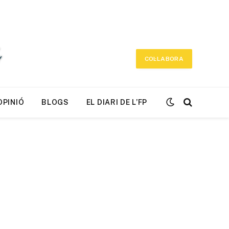
COL·LABORA
OPINIÓ
BLOGS
EL DIARI DE L’FP