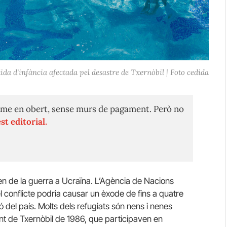
ida d'infància afectada pel desastre de Txernòbil | Foto cedida
me en obert, sense murs de pagament. Però no
st editorial.
en de la guerra a Ucraïna. L’Agència de Nacions
 conflicte podria causar un èxode de fins a quatre
ó del país. Molts dels refugiats són nens i nenes
nt de Txernòbil de 1986, que participaven en