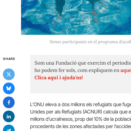
Nenes participants en el programa d'acoll
SHARE
Som una Fundació que exercim el periodis
ho podem fer sols, com expliquem en
aque
Clica aquí i ajuda'ns!
L’ONU eleva a dos milions els refugiats que fug
Unides per als Refugiats (ACNUR) calcula que el
milions d’ucraïnesos, prop del 10% de la poblaci
procedents de les zones afectades per l’accide