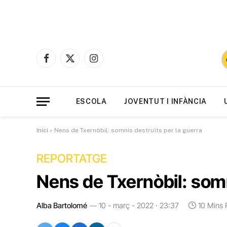
Facebook
X
Instagram
(Twitter)
ESCOLA
JOVENTUT I INFÀNCIA
Inici
»
Nens de Txernòbil: somnis destruïts per la guerra
REPORTATGE
Nens de Txernòbil: somn
Alba Bartolomé
10 - març - 2022 · 23:37
10 Mins