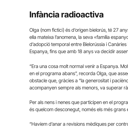
Infància radioactiva
Olga (nom fictici) és d’origen bielorús, té 27 an
ella mateixa l’anomena, la seva «família espanyo
d’adopció temporal entre Bielorússia i Canàrie
Espanya, fins que amb 18 anys va decidir assent
“Era una cosa molt normal venir a Espanya. Molt
en el programa abans”, recorda Olga, que assegur
obstacle que, gràcies a “la generositat i paciènc
acompanyen sempre als menors, va superar rà
Per als nens i nenes que participen en el program
és quelcom desconegut, només els més grans e
“Havíem d’anar a revisions mèdiques per controla