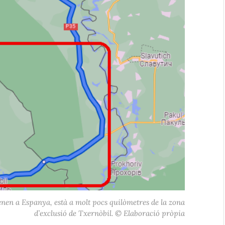
enen a Espanya, està a molt pocs quilòmetres de la zona
d’exclusió de Txernòbil. © Elaboració pròpia