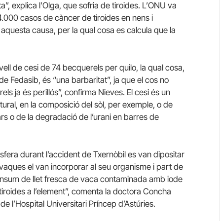
a”, explica l’Olga, que sofria de tiroides. L’ONU va
 4.000 casos de càncer de tiroides en nens i
aquesta causa, per la qual cosa es calcula que la
ell de cesi de 74 becquerels per quilo, la qual cosa,
 Fedasib, és “una barbaritat”, ja que el cos no
ls ja és perillós”, confirma Nieves. El cesi és un
ral, en la composició del sòl, per exemple, o de
rs o de la degradació de l’urani en barres de
osfera durant l’accident de Txernòbil es van dipositar
s vaques el van incorporar al seu organisme i part de
El consum de llet fresca de vaca contaminada amb iode
l tiroides a l’element”, comenta la doctora Concha
de l’Hospital Universitari Príncep d’Astúries.