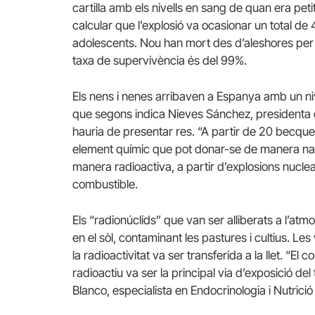
cartilla amb els nivells en sang de quan era petit
calcular que l’explosió va ocasionar un total de
adolescents. Nou han mort des d’aleshores per 
taxa de supervivència és del 99%.
Els nens i nenes arribaven a Espanya amb un niv
que segons indica Nieves Sánchez, presidenta de
hauria de presentar res. “A partir de 20 becquere
element químic que pot donar-se de manera natu
manera radioactiva, a partir d’explosions nuclea
combustible.
Els “radionúclids” que van ser alliberats a l’atm
en el sòl, contaminant les pastures i cultius. Le
la radioactivitat va ser transferida a la llet. “
radioactiu va ser la principal via d’exposició de
Blanco, especialista en Endocrinologia i Nutrició 