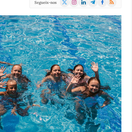
X
Instagram
LinkedIn
Telegram
Facebook
RSS
Segueix-nos
(Twitter)