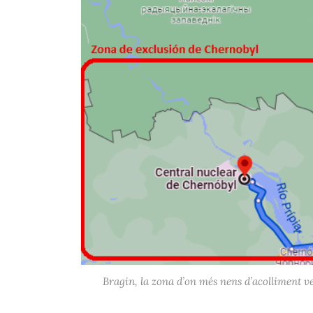
Bragin, la zona d’on més nens d’acolliment v