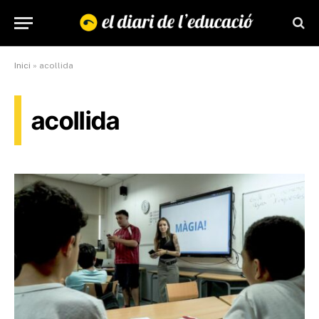
Inici
»
acollida
acollida