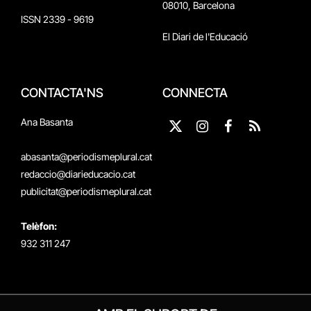
08010, Barcelona
ISSN 2339 - 9619
El Diari de l'Educació
CONTACTA'NS
CONNECTA
Ana Basanta
X
Instagram
Facebook
RSS
(Twitter)
abasanta@periodismeplural.cat
redaccio@diarieducacio.cat
publicitat@periodismeplural.cat
Telèfon:
932 311 247