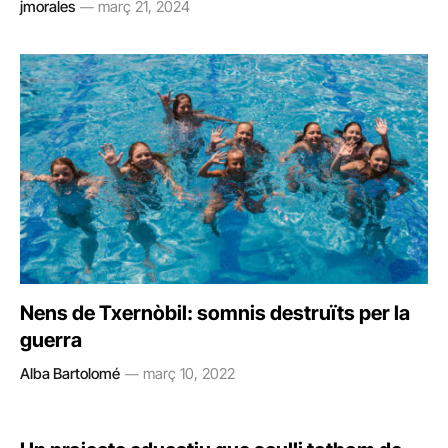
jmorales
març 21, 2024
Nens de Txernòbil: somnis destruïts per la
guerra
Alba Bartolomé
març 10, 2022