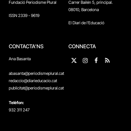
Fundació Periodisme Plural
Carrer Bailén 5, principal.
08010, Barcelona
ISSN 2339 - 9619
El Diari de l'Educació
CONTACTA'NS
CONNECTA
Ana Basanta
X
Instagram
Facebook
RSS
(Twitter)
abasanta@periodismeplural.cat
redaccio@diarieducacio.cat
publicitat@periodismeplural.cat
Telèfon:
932 311 247