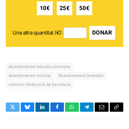
10€
25€
50€
DONAR
Una altra quantitat (€):
abandonament educatiu prematur
abandonament escolar
Abandonament prematur
consorci d'educació de barcelona
Twitter
Bluesky
LinkedIn
Facebook
WhatsApp
Telegram
Email
Copy
Link