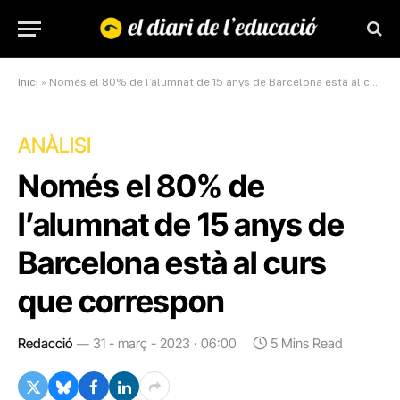
Inici
»
Només el 80% de l’alumnat de 15 anys de Barcelona està al curs que correspon
ANÀLISI
Només el 80% de
l’alumnat de 15 anys de
Barcelona està al curs
que correspon
Redacció
31 - març - 2023 · 06:00
5 Mins Read