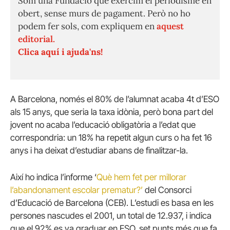
Som una Fundació que exercim el periodisme en
obert, sense murs de pagament. Però no ho
podem fer sols, com expliquem en
aquest
editorial.
Clica aquí i ajuda'ns!
A Barcelona, només el 80% de l’alumnat acaba 4t d’ESO
als 15 anys, que seria la taxa idònia, però bona part del
jovent no acaba l’educació obligatòria a l’edat que
correspondria: un 18% ha repetit algun curs o ha fet 16
anys i ha deixat d’estudiar abans de finalitzar-la.
Així ho indica l’informe ‘
Què hem fet per millorar
l’abandonament escolar
prematur?’
del Consorci
d’Educació de Barcelona (CEB). L’estudi es basa en les
persones nascudes el 2001, un total de 12.937, i indica
que el 92% es va graduar en ESO, set punts més que fa