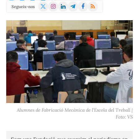
X
Instagram
LinkedIn
Telegram
Facebook
RSS
Segueix-nos
(Twitter)
Alumnes de Fabricació Mecànica de l'Escola del Treball |
Foto: VS