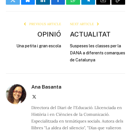
Twitter
Bluesky
LinkedIn
Facebook
WhatsApp
Telegram
Email
Copy
Link
PREVIOUS ARTICLE
NEXT ARTICLE
OPINIÓ
ACTUALITAT
Una petita i gran escola
Suspeses les classes per la
DANA a diferents comarques
de Catalunya
Ana Basanta
X
(Twitter)
Directora del Diari de l'Educació. Llicenciada en
Història i en Ciències de la Comunicació.
Especialitzada en temàtiques socials. Autora dels
llibres "La aldea del silencio", "Días que valieron