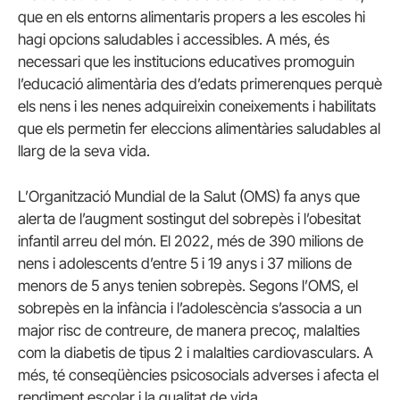
que en els entorns alimentaris propers a les escoles hi
hagi opcions saludables i accessibles. A més, és
necessari que les institucions educatives promoguin
l’educació alimentària des d’edats primerenques perquè
els nens i les nenes adquireixin coneixements i habilitats
que els permetin fer eleccions alimentàries saludables al
llarg de la seva vida.
L’Organització Mundial de la Salut (OMS) fa anys que
alerta de l’augment sostingut del sobrepès i l’obesitat
infantil arreu del món. El 2022, més de 390 milions de
nens i adolescents d’entre 5 i 19 anys i 37 milions de
menors de 5 anys tenien sobrepès. Segons l’OMS, el
sobrepès en la infància i l’adolescència s’associa a un
major risc de contreure, de manera precoç, malalties
com la diabetis de tipus 2 i malalties cardiovasculars. A
més, té conseqüències psicosocials adverses i afecta el
rendiment escolar i la qualitat de vida.