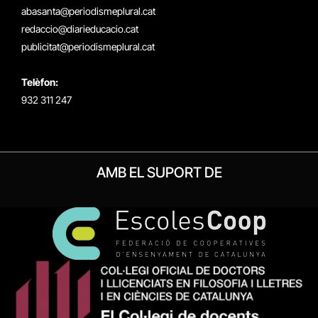
(Twitter)
abasanta@periodismeplural.cat
redaccio@diarieducacio.cat
publicitat@periodismeplural.cat
Telèfon:
932 311 247
AMB EL SUPORT DE