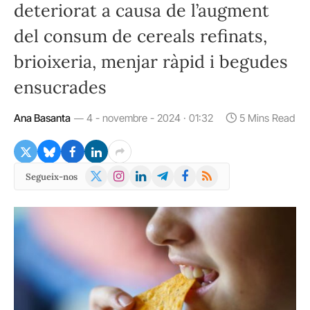
deteriorat a causa de l’augment
del consum de cereals refinats,
brioixeria, menjar ràpid i begudes
ensucrades
Ana Basanta
4 - novembre - 2024 · 01:32
5 Mins Read
X
Instagram
LinkedIn
Telegram
Facebook
RSS
Segueix-nos
(Twitter)