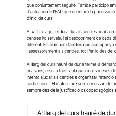
que conjuntament seguiré. També participo amb 
d’actuació de l’EAP que orientarà la priorització
d’inici de curs.
A partir d’aquí, el dia a dia als centres acaba en
centres i/o serveis, i el descobriment de cada di
diferent. Els alumnes i famílies que acompanyo s
i assessorament als centres, tot i fer-lo des del
Al llarg del curs hauré de dur a terme la deman
ocasions, resulta frustrant quan molts mesos des
intento ajudar als centres a organitzar l’atenció 
cada suport. El mateix faré si és necessari dota
sempre des de la justificació psicopedagògica
Al llarg del curs hauré de d