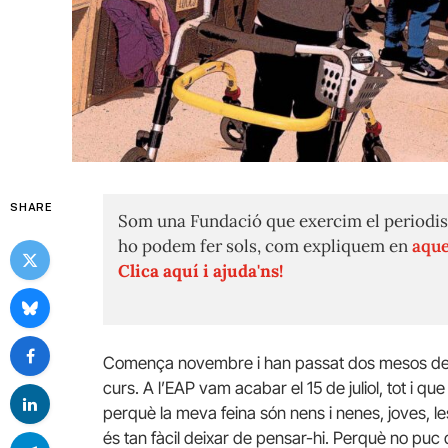
SHARE
Som una Fundació que exercim el periodis
ho podem fer sols, com expliquem en
aque
Clica aquí i ajuda'ns!
Comença novembre i han passat dos mesos des 
curs. A l’EAP vam acabar el 15 de juliol, tot i q
perquè la meva feina són nens i nenes, joves, le
és tan fàcil deixar de pensar-hi. Perquè no puc 