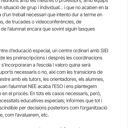
, reunions amb els mestres o professors, amb equips
en situació de grup i individual… i que no acaben en la
a d’un treball necessari que intento dur a terme en
ns, de trucades o videoconferències, de
de l’alumnat encara que sovint siguin tasques
tre d’educació especial, un centre ordinari amb SIEI
e les preinscripcions i després les coordinacions
 s’incorporaran a l’escola i valoro quina serà
suports necessaris o no, així com les transicions de
stre amb els tutors, les orientadores, els alumnes,
 quan l’alumnat NEE acaba l’ESO i ens plantegem
 en el procés. En tots els casos necessaris, però,
essitats educatives especials; informes que tot i
escindible per decisions posteriors com l’organització
e, com l’avaluarem, etc.