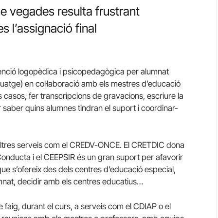
de vegades resulta frustrant
 l’assignació final
nció logopèdica i psicopedagògica per alumnat
enguatge) en col·laboració amb els mestres d’educació
s casos, fer transcripcions de gravacions, escriure la
 saber quins alumnes tindran el suport i coordinar-
 altres serveis com el CREDV-ONCE. El CRETDIC dona
nducta i el CEEPSIR és un gran suport per afavorir
que s’ofereix des dels centres d’educació especial,
umnat, decidir amb els centres educatius…
 faig, durant el curs, a serveis com el CDIAP o el