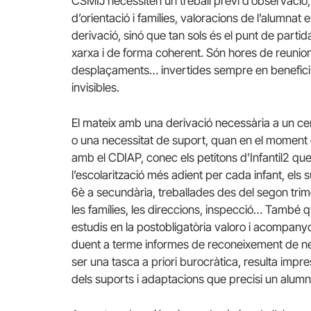
CSMIJ necessiten un treball previ d’observació
d’orientació i famílies, valoracions de l’alumnat 
derivació, sinó que tan sols és el punt de partid
xarxa i de forma coherent. Són hores de reunio
desplaçaments… invertides sempre en benefici 
invisibles.
El mateix amb una derivació necessària a un cen
o una necessitat de suport, quan en el moment d
amb el CDIAP, conec els petitons d’Infantil2 que
l’escolarització més adient per cada infant, els 
6è a secundària, treballades des del segon trime
les famílies, les direccions, inspecció… També
estudis en la postobligatòria valoro i acompanyo
duent a terme informes de reconeixement de nec
ser una tasca a priori burocràtica, resulta impr
dels suports i adaptacions que precisi un alumn