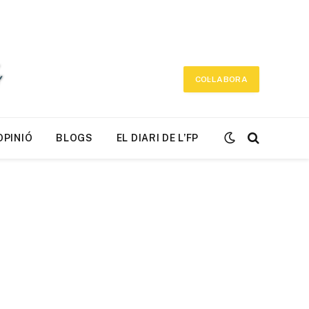
COL·LABORA
OPINIÓ
BLOGS
EL DIARI DE L’FP