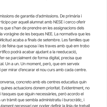
issions de garantia d’admissions. De primària i
rticipo per aquell alumnat amb NESE i cerco oferir
s que s’han de prendre en les assignacions dels
la voràgine de les beques NEE. La normativa que les
ol·licitud acaba a finals de setembre. Les famílies que
t de feina que suposa i les traves amb què em trobo
certifico podrà acabar ajudant a la reeducació,
fer-se parcialment de forma digital, precisa que
igital. Un a un. Un moment, però, que em serveix
i per mirar d’encarar el nou curs amb cada centre.
conversa, concreto amb els centres educatius quin
a o quines actuacions donem prioritat. Evidentment, no
 i tasques que siguin necessàries, però acordo el
s un tràmit que sembla administratiu i burocràtic, i
tament necessari per poder definir la línia de treball