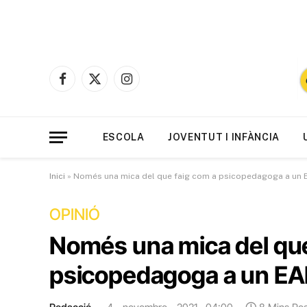
Facebook
X
Instagram
(Twitter)
ESCOLA
JOVENTUT I INFÀNCIA
Inici
»
Només una mica del que faig com a psicopedagoga a un 
OPINIÓ
Només una mica del que
psicopedagoga a un E