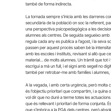
també de forma indirecta.
La tornada sempre s’inicia amb les darreres com
secundària de la població on soc la referent, pa
una perspectiva psicopedagògica a les decision
alumnes als centres. De seguida segueixo amb 
regula cada any es publica a l’agost, i la seva s
passen per aquest procés saben bé la intensita
amb les escoles i instituts, revisant si allò que 
material… de molts alumnes. Un tràmit que tot i 
escrigui a mà un full, i el signi amb segell no d
també per retrobar-me amb famílies i alumnes, 
A la vegada, i amb certa urgència, però molta 
és l’objectiu prioritari que compartim, i a quin
vol dir que no duré a terme totes les actuacions
que és rellevant i prioritari de forma conjunta. É
que s’imbrica a la PGA dels centres, però absolu