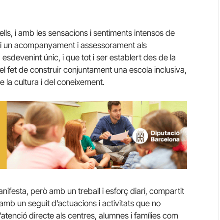
ls, i amb les sensacions i sentiments intensos de
s, i un acompanyament i assessorament als
sdevenint únic, i que tot i ser establert des de la
i el fet de construir conjuntament una escola inclusiva,
e la cultura i del coneixement.
festa, però amb un treball i esforç diari, compartit
mb un seguit d’actuacions i activitats que no
tenció directe als centres, alumnes i famílies com