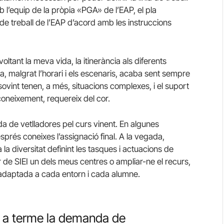
l’equip de la pròpia «PGA» de l’EAP, el pla
 de treball de l’EAP d’acord amb les instruccions
voltant la meva vida, la itinerància als diferents
a, malgrat l’horari i els escenaris, acaba sent sempre
ovint tenen, a més, situacions complexes, i el suport
 coneixement, requereix del cor.
da de vetlladores pel curs vinent. En algunes
prés coneixes l’assignació final. A la vegada,
a la diversitat definint les tasques i actuacions de
r de SIEI un dels meus centres o ampliar-ne el recurs,
 adaptada a cada entorn i cada alumne.
ur a terme la demanda de