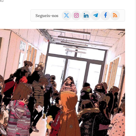
ad
X
Instagram
LinkedIn
Telegram
Facebook
RSS
Segueix-nos
(Twitter)