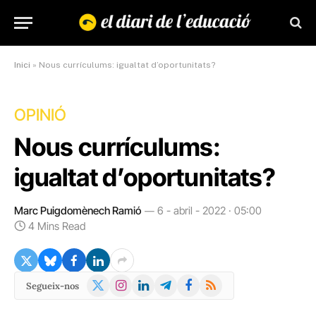
Inici
»
Nous currículums: igualtat d’oportunitats?
OPINIÓ
Nous currículums:
igualtat d’oportunitats?
Marc Puigdomènech Ramió
6 - abril - 2022 · 05:00
4 Mins Read
X
Instagram
LinkedIn
Telegram
Facebook
RSS
Segueix-nos
(Twitter)