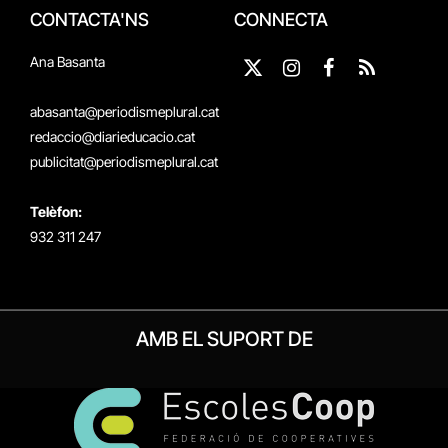
CONTACTA'NS
CONNECTA
Ana Basanta
X
Instagram
Facebook
RSS
(Twitter)
abasanta@periodismeplural.cat
redaccio@diarieducacio.cat
publicitat@periodismeplural.cat
Telèfon:
932 311 247
AMB EL SUPORT DE