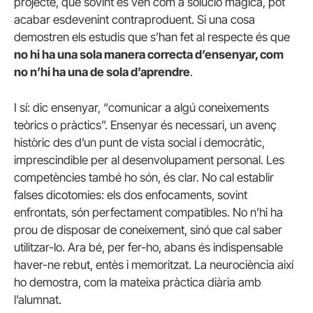
projecte, que sovint es ven com a solució màgica, pot
acabar esdevenint contraproduent. Si una cosa
demostren els estudis que s’han fet al respecte és que
no hi ha una sola manera correcta d’ensenyar, com
no n’hi ha una de sola d’aprendre
.
I sí: dic ensenyar, “comunicar a algú coneixements
teòrics o pràctics”. Ensenyar és necessari, un avenç
històric des d’un punt de vista social i democràtic,
imprescindible per al desenvolupament personal. Les
competències també ho són, és clar. No cal establir
falses dicotomies: els dos enfocaments, sovint
enfrontats, són perfectament compatibles. No n’hi ha
prou de disposar de coneixement, sinó que cal saber
utilitzar-lo. Ara bé, per fer-ho, abans és indispensable
haver-ne rebut, entès i memoritzat. La neurociència així
ho demostra, com la mateixa pràctica diària amb
l’alumnat.