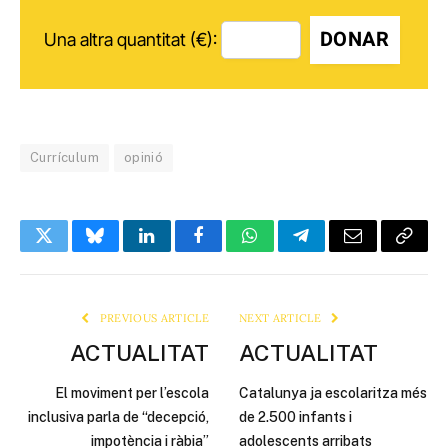
DONAR
Una altra quantitat (€):
Currículum
opinió
Twitter
Bluesky
LinkedIn
Facebook
WhatsApp
Telegram
Email
Copy
Link
PREVIOUS ARTICLE
NEXT ARTICLE
ACTUALITAT
ACTUALITAT
El moviment per l’escola
Catalunya ja escolaritza més
inclusiva parla de “decepció,
de 2.500 infants i
impotència i ràbia”
adolescents arribats