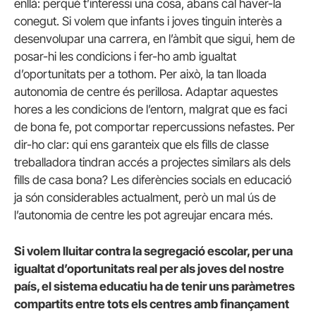
enllà: perquè t’interessi una cosa, abans cal haver-la
conegut. Si volem que infants i joves tinguin interès a
desenvolupar una carrera, en l’àmbit que sigui, hem de
posar-hi les condicions i fer-ho amb igualtat
d’oportunitats per a tothom. Per això, la tan lloada
autonomia de centre és perillosa. Adaptar aquestes
hores a les condicions de l’entorn, malgrat que es faci
de bona fe, pot comportar repercussions nefastes. Per
dir-ho clar: qui ens garanteix que els fills de classe
treballadora tindran accés a projectes similars als dels
fills de casa bona? Les diferències socials en educació
ja són considerables actualment, però un mal ús de
l’autonomia de centre les pot agreujar encara més.
Si volem lluitar contra la segregació escolar, per una
igualtat d’oportunitats real per als joves del nostre
país, el sistema educatiu ha de tenir uns paràmetres
compartits entre tots els centres amb finançament