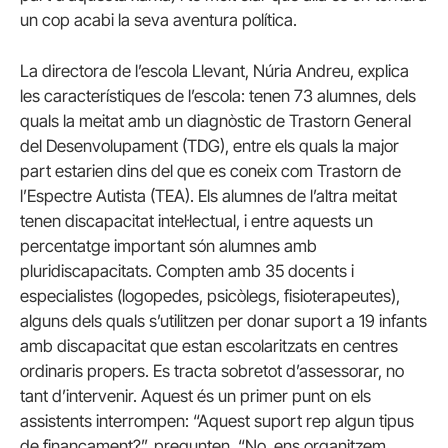
un cop acabi la seva aventura política.
La directora de l’escola Llevant, Núria Andreu, explica
les característiques de l’escola: tenen 73 alumnes, dels
quals la meitat amb un diagnòstic de Trastorn General
del Desenvolupament (TDG), entre els quals la major
part estarien dins del que es coneix com Trastorn de
l’Espectre Autista (TEA). Els alumnes de l’altra meitat
tenen discapacitat intel·lectual, i entre aquests un
percentatge important són alumnes amb
pluridiscapacitats. Compten amb 35 docents i
especialistes (logopedes, psicòlegs, fisioterapeutes),
alguns dels quals s’utilitzen per donar suport a 19 infants
amb discapacitat que estan escolaritzats en centres
ordinaris propers. Es tracta sobretot d’assessorar, no
tant d’intervenir. Aquest és un primer punt on els
assistents interrompen: “Aquest suport rep algun tipus
de finançament?”, pregunten. “No, ens organitzem