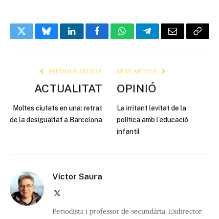
Twitter
Bluesky
LinkedIn
Facebook
WhatsApp
Telegram
Email
Copy
Link
PREVIOUS ARTICLE
NEXT ARTICLE
ACTUALITAT
OPINIÓ
Moltes ciutats en una: retrat
La irritant levitat de la
de la desigualtat a Barcelona
política amb l’educació
infantil
Víctor Saura
X
(Twitter)
Periodista i professor de secundària. Exdirector