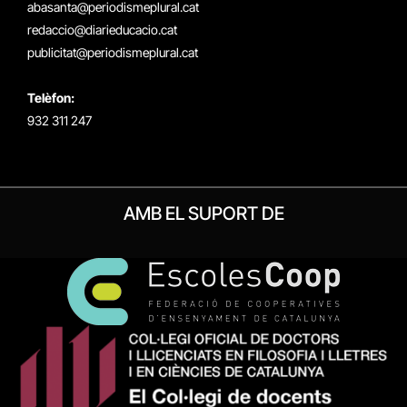
abasanta@periodismeplural.cat
redaccio@diarieducacio.cat
publicitat@periodismeplural.cat
Telèfon:
932 311 247
AMB EL SUPORT DE