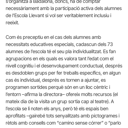
s’organitza a Badalona, doncs, ha de comptar
necessàriament amb la participació activa dels alumnes
de l’Escola Llevant si vol ser veritablement inclusiu i
reeixit.
Com és preceptiu en el cas dels alumnes amb
necessitats educatives especials, cadascun dels 73
alumnes de l’escola té el seu pla individualitzat. Es fan
agrupacions en els quals es valora tant l’edat com el
nivell cognitiu i el desenvolupament conductual, després
es desdoblen grups per fer treballs específics, en algun
cas és individual, després es tornen a ajuntar, es
programen sortides perquè són en un lloc cèntric i
l’entorn –afirma la directora– ofereix molts recursos (el
mateix dia de la visita un grup sortia cap al teatre). A
l’escola se li noten els anys, però té els espais ben
aprofitats –gairebé tots senyalitzats amb pictogrames i
rètols amb consells com “camino sense córrer” o “parlo