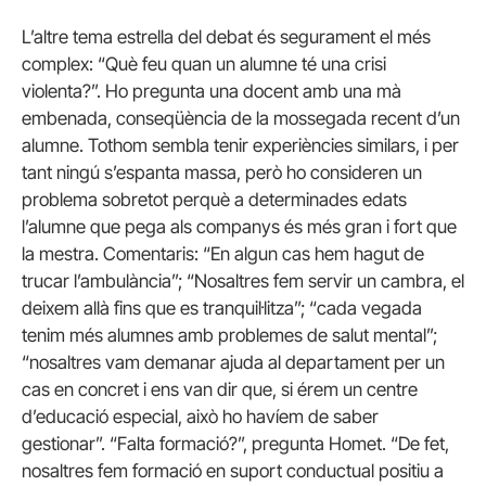
L’altre tema estrella del debat és segurament el més
complex: “Què feu quan un alumne té una crisi
violenta?”. Ho pregunta una docent amb una mà
embenada, conseqüència de la mossegada recent d’un
alumne. Tothom sembla tenir experiències similars, i per
tant ningú s’espanta massa, però ho consideren un
problema sobretot perquè a determinades edats
l’alumne que pega als companys és més gran i fort que
la mestra. Comentaris: “En algun cas hem hagut de
trucar l’ambulància”; “Nosaltres fem servir un cambra, el
deixem allà fins que es tranquil·litza”; “cada vegada
tenim més alumnes amb problemes de salut mental”;
“nosaltres vam demanar ajuda al departament per un
cas en concret i ens van dir que, si érem un centre
d’educació especial, això ho havíem de saber
gestionar”. “Falta formació?”, pregunta Homet. “De fet,
nosaltres fem formació en suport conductual positiu a