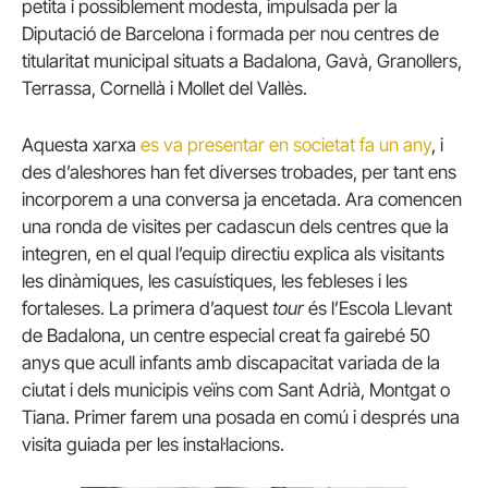
petita i possiblement modesta, impulsada per la
Diputació de Barcelona i formada per nou centres de
titularitat municipal situats a Badalona, Gavà, Granollers,
Terrassa, Cornellà i Mollet del Vallès.
Aquesta xarxa
es va presentar en societat fa un any
, i
des d’aleshores han fet diverses trobades, per tant ens
incorporem a una conversa ja encetada. Ara comencen
una ronda de visites per cadascun dels centres que la
integren, en el qual l’equip directiu explica als visitants
les dinàmiques, les casuístiques, les febleses i les
fortaleses. La primera d’aquest
tour
és l’Escola Llevant
de Badalona, un centre especial creat fa gairebé 50
anys que acull infants amb discapacitat variada de la
ciutat i dels municipis veïns com Sant Adrià, Montgat o
Tiana. Primer farem una posada en comú i després una
visita guiada per les instal·lacions.