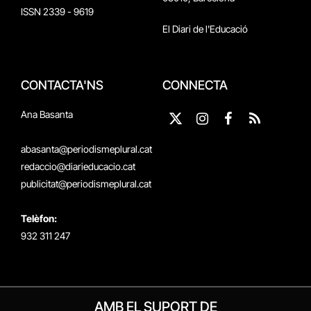
ISSN 2339 - 9619
El Diari de l'Educació
CONTACTA'NS
CONNECTA
Ana Basanta
X
Instagram
Facebook
RSS
(Twitter)
abasanta@periodismeplural.cat
redaccio@diarieducacio.cat
publicitat@periodismeplural.cat
Telèfon:
932 311 247
AMB EL SUPORT DE