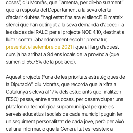
coses”, diu Monràs, que “lamenta, per dir-ho suament”
que la resposta del Departament a la seva oferta
d’aclarir dubtes “hagi estat fins ara el silenci”. El mateix
silenci que han obtingut a la seva demanda d’accedir a
les dades del RALC per al projecte NOE 4.10, destinat a
lluitar contra l’abandonament escolar prematur,
presentat el setembre de 2021
i que al llarg d’aquest
curs ja ha arribat a 94 ens locals de la província (que
sumen el 55,75% de la població).
Aquest projecte (“una de les prioritats estratègiques de
la Diputació”, diu Monràs, que recorda que la xifra a
Catalunya s’eleva al 17% dels estudiants que finalitzen
l’ESO) passa, entre altres coses, per desenvolupar una
plataforma tecnològica supramunicipal perquè els
serveis educatius i socials de cada municipi puguin fer
un seguiment personalitzat de cada jove, però per això
cal una informació que la Generalitat es resisteix a