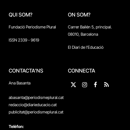
QUI SOM?
ON SOM?
Fundació Periodisme Plural
Carrer Bailén 5, principal.
08010, Barcelona
ISSN 2339 - 9619
El Diari de l'Educació
CONTACTA'NS
CONNECTA
Ana Basanta
X
Instagram
Facebook
RSS
(Twitter)
abasanta@periodismeplural.cat
redaccio@diarieducacio.cat
publicitat@periodismeplural.cat
Telèfon: