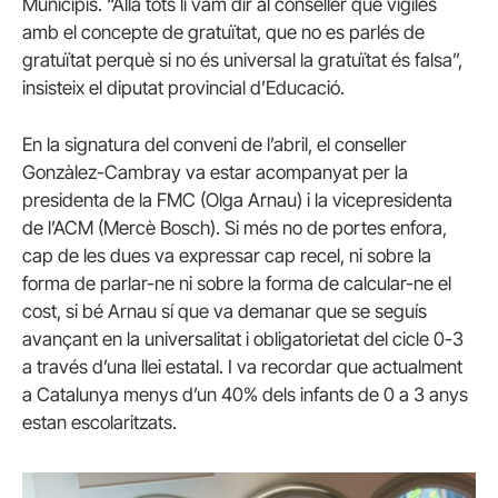
Municipis. “Allà tots li vam dir al conseller que vigilés
amb el concepte de gratuïtat, que no es parlés de
gratuïtat perquè si no és universal la gratuïtat és falsa”,
insisteix el diputat provincial d’Educació.
En la signatura del conveni de l’abril, el conseller
Gonzàlez-Cambray va estar acompanyat per la
presidenta de la FMC (Olga Arnau) i la vicepresidenta
de l’ACM (Mercè Bosch). Si més no de portes enfora,
cap de les dues va expressar cap recel, ni sobre la
forma de parlar-ne ni sobre la forma de calcular-ne el
cost, si bé Arnau sí que va demanar que se seguís
avançant en la universalitat i obligatorietat del cicle 0-3
a través d’una llei estatal. I va recordar que actualment
a Catalunya menys d’un 40% dels infants de 0 a 3 anys
estan escolaritzats.