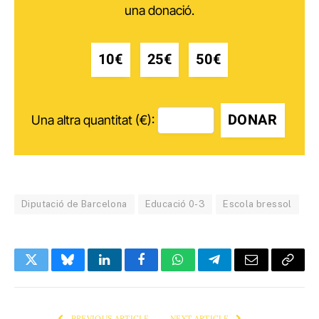
una donació.
10€
25€
50€
DONAR
Una altra quantitat (€):
Diputació de Barcelona
Educació 0-3
Escola bressol
Twitter
Bluesky
LinkedIn
Facebook
WhatsApp
Telegram
Email
Copy
Link
PREVIOUS ARTICLE
NEXT ARTICLE