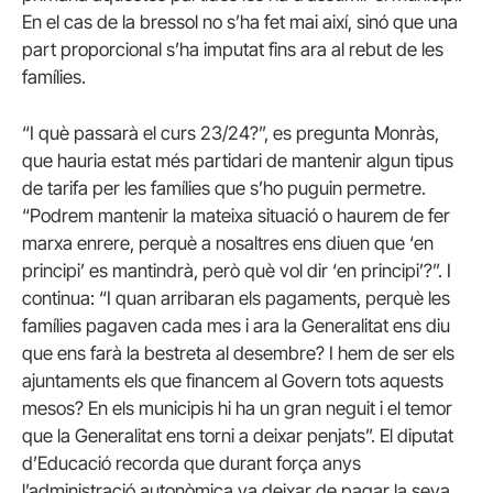
En el cas de la bressol no s’ha fet mai així, sinó que una
part proporcional s’ha imputat fins ara al rebut de les
famílies.
“I què passarà el curs 23/24?”, es pregunta Monràs,
que hauria estat més partidari de mantenir algun tipus
de tarifa per les famílies que s’ho puguin permetre.
“Podrem mantenir la mateixa situació o haurem de fer
marxa enrere, perquè a nosaltres ens diuen que ‘en
principi’ es mantindrà, però què vol dir ‘en principi’?”. I
continua: “I quan arribaran els pagaments, perquè les
famílies pagaven cada mes i ara la Generalitat ens diu
que ens farà la bestreta al desembre? I hem de ser els
ajuntaments els que financem al Govern tots aquests
mesos? En els municipis hi ha un gran neguit i el temor
que la Generalitat ens torni a deixar penjats”. El diputat
d’Educació recorda que durant força anys
l’administració autonòmica va deixar de pagar la seva