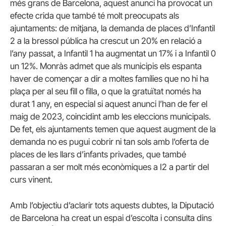
més grans de Barcelona, aquest anunci ha provocat un
efecte crida que també té molt preocupats als
ajuntaments: de mitjana, la demanda de places d’Infantil
2 a la bressol pública ha crescut un 20% en relació a
l’any passat, a Infantil 1 ha augmentat un 17% i a Infantil 0
un 12%. Monràs admet que als municipis els espanta
haver de començar a dir a moltes famílies que no hi ha
plaça per al seu fill o filla, o que la gratuïtat només ha
durat 1 any, en especial si aquest anunci l’han de fer el
maig de 2023, coincidint amb les eleccions municipals.
De fet, els ajuntaments temen que aquest augment de la
demanda no es pugui cobrir ni tan sols amb l’oferta de
places de les llars d’infants privades, que també
passaran a ser molt més econòmiques a I2 a partir del
curs vinent.
Amb l’objectiu d’aclarir tots aquests dubtes, la Diputació
de Barcelona ha creat un espai d’escolta i consulta dins