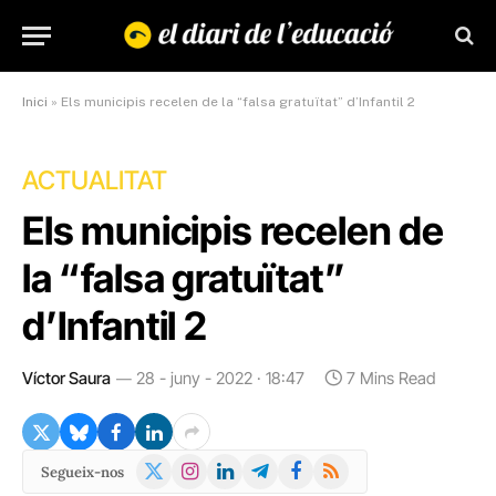
Inici
»
Els municipis recelen de la “falsa gratuïtat” d’Infantil 2
ACTUALITAT
Els municipis recelen de
la “falsa gratuïtat”
d’Infantil 2
Víctor Saura
28 - juny - 2022 · 18:47
7 Mins Read
X
Instagram
LinkedIn
Telegram
Facebook
RSS
Segueix-nos
(Twitter)