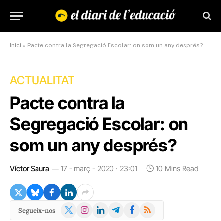
Inici
»
Pacte contra la Segregació Escolar: on som un any després?
ACTUALITAT
Pacte contra la
Segregació Escolar: on
som un any després?
Víctor Saura
17 - març - 2020 · 23:01
10 Mins Read
X
Instagram
LinkedIn
Telegram
Facebook
RSS
Segueix-nos
(Twitter)