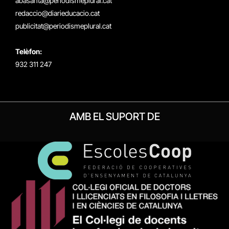
abasanta@periodismeplural.cat
redaccio@diarieducacio.cat
publicitat@periodismeplural.cat
Telèfon:
932 311 247
AMB EL SUPORT DE