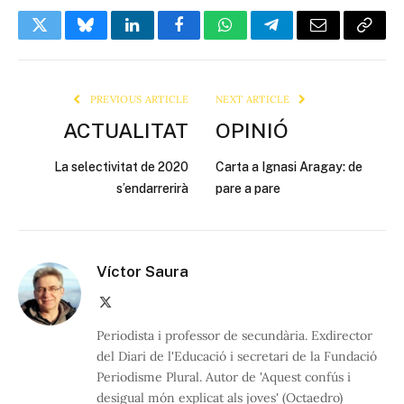
Twitter
Bluesky
LinkedIn
Facebook
WhatsApp
Telegram
Email
Copy
Link
PREVIOUS ARTICLE
NEXT ARTICLE
ACTUALITAT
OPINIÓ
La selectivitat de 2020
Carta a Ignasi Aragay: de
s’endarrerirà
pare a pare
Víctor Saura
X
(Twitter)
Periodista i professor de secundària. Exdirector
del Diari de l'Educació i secretari de la Fundació
Periodisme Plural. Autor de 'Aquest confús i
desigual món explicat als joves' (Octaedro)