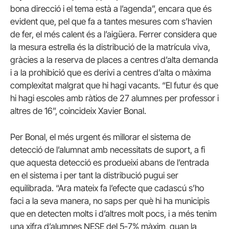
bona direcció i el tema està a l’agenda”, encara que és
evident que, pel que fa a tantes mesures com s’havien
de fer, el més calent és a l’aigüera. Ferrer considera que
la mesura estrella és la distribució de la matrícula viva,
gràcies a la reserva de places a centres d’alta demanda
i a la prohibició que es derivi a centres d’alta o màxima
complexitat malgrat que hi hagi vacants. “El futur és que
hi hagi escoles amb ràtios de 27 alumnes per professor i
altres de 16”, coincideix Xavier Bonal.
Per Bonal, el més urgent és millorar el sistema de
detecció de l’alumnat amb necessitats de suport, a fi
que aquesta detecció es produeixi abans de l’entrada
en el sistema i per tant la distribució pugui ser
equilibrada. “Ara mateix fa l’efecte que cadascú s’ho
faci a la seva manera, no saps per què hi ha municipis
que en detecten molts i d’altres molt pocs, i a més tenim
una xifra d’alumnes NESE del 5-7% màxim, quan la