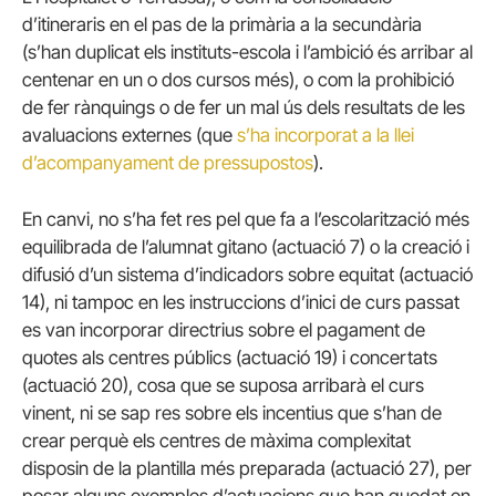
d’itineraris en el pas de la primària a la secundària
(s’han duplicat els instituts-escola i l’ambició és arribar al
centenar en un o dos cursos més), o com la prohibició
de fer rànquings o de fer un mal ús dels resultats de les
avaluacions externes (que
s’ha incorporat a la llei
d’acompanyament de pressupostos
).
En canvi, no s’ha fet res pel que fa a l’escolarització més
equilibrada de l’alumnat gitano (actuació 7) o la creació i
difusió d’un sistema d’indicadors sobre equitat (actuació
14), ni tampoc en les instruccions d’inici de curs passat
es van incorporar directrius sobre el pagament de
quotes als centres públics (actuació 19) i concertats
(actuació 20), cosa que se suposa arribarà el curs
vinent, ni se sap res sobre els incentius que s’han de
crear perquè els centres de màxima complexitat
disposin de la plantilla més preparada (actuació 27), per
posar alguns exemples d’actuacions que han quedat en