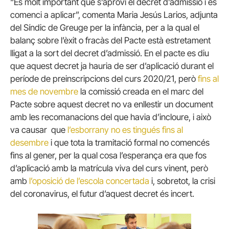
“És molt important que s’aprovi el decret d’admissió i es
comenci a aplicar”, comenta Maria Jesús Larios, adjunta
del Síndic de Greuge per la infància, per a la qual el
balanç sobre l’èxit o fracàs del Pacte està estretament
lligat a la sort del decret d’admissió. En el pacte es diu
que aquest decret ja hauria de ser d’aplicació durant el
període de preinscripcions del curs 2020/21, però
fins al
mes de novembre
la comissió creada en el marc del
Pacte sobre aquest decret no va enllestir un document
amb les recomanacions del que havia d’incloure, i això
va causar que
l’esborrany no es tingués fins al
desembre
i que tota la tramitació formal no comencés
fins al gener, per la qual cosa l’esperança era que fos
d’aplicació amb la matrícula viva del curs vinent, però
amb
l’oposició de l’escola concertada
i, sobretot, la crisi
del coronavirus, el futur d’aquest decret és incert.