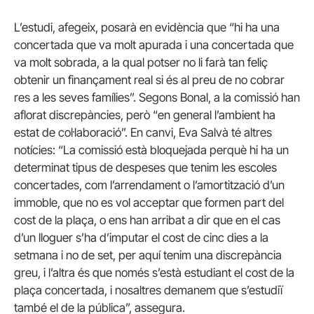
L’estudi, afegeix, posarà en evidència que “hi ha una
concertada que va molt apurada i una concertada que
va molt sobrada, a la qual potser no li farà tan feliç
obtenir un finançament real si és al preu de no cobrar
res a les seves famílies”. Segons Bonal, a la comissió han
aflorat discrepàncies, però “en general l’ambient ha
estat de col·laboració”. En canvi, Eva Salvà té altres
notícies: “La comissió està bloquejada perquè hi ha un
determinat tipus de despeses que tenim les escoles
concertades, com l’arrendament o l’amortització d’un
immoble, que no es vol acceptar que formen part del
cost de la plaça, o ens han arribat a dir que en el cas
d’un lloguer s’ha d’imputar el cost de cinc dies a la
setmana i no de set, per aquí tenim una discrepància
greu, i l’altra és que només s’està estudiant el cost de la
plaça concertada, i nosaltres demanem que s’estudiï
també el de la pública”, assegura.