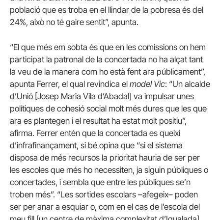
població que es troba en el llindar de la pobresa és del
24%, això no té gaire sentit”, apunta.
“El que més em sobta és que en les comissions on hem
participat la patronal de la concertada no ha alçat tant
la veu de la manera com ho està fent ara públicament”,
apunta Ferrer, el qual revindica el
model Vic
: “Un alcalde
d’Unió [Josep Maria Vila d’Abadal] va impulsar unes
polítiques de cohesió social molt més dures que les que
ara es plantegen i el resultat ha estat molt positiu”,
afirma. Ferrer entén que la concertada es queixi
d’infrafinançament, si bé opina que “si el sistema
disposa de més recursos la prioritat hauria de ser per
les escoles que més ho necessiten, ja siguin públiques o
concertades, i sembla que entre les públiques se’n
troben més”. “Les sortides escolars –afegeix– poden
ser per anar a esquiar o, com en el cas de l’escola del
meu fill [un centre de màxima complexitat d’Igualada],