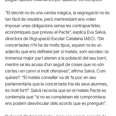
“El decret no és una vareta màgica, la segregació no és
tan fàcil de resoldre, però mentrestant ens volen
imposar unes obligacions sense les contrapartides
econòmiques que preveu el Pacte”, explica Eva Salvà,
directora de l’Agrupació Escolar Catalana (AEC). “De
concertades n’hi ha de molts tipus, aquest no és un
adjectiu que ens defineixi per si mateix, som escoles i la
immensa major part atenen a la població del seu barri,
mentre se les acusa d’un seguit de coses que no són
certes i en canvi sí molt ofensives”, afirma Salvà. Com
quines?: “El mateix conseller va dir fa poc en seu
parlamentària que la concertada tria els seus alumnes,
és molt fort!”. Salvà recorda que en el mateix Pacte es
contempla que “si no es compleixen els compromisos
ens podem desvincular dels acords que es prenguin”.