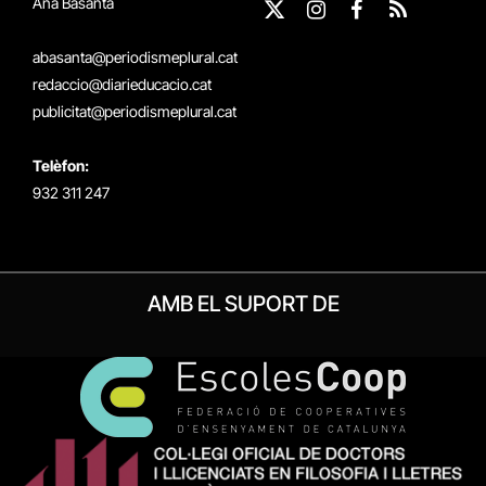
Ana Basanta
X
Instagram
Facebook
RSS
(Twitter)
abasanta@periodismeplural.cat
redaccio@diarieducacio.cat
publicitat@periodismeplural.cat
Telèfon:
932 311 247
AMB EL SUPORT DE