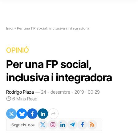
Inici
»
Per una FP social, inclusiva i integradora
OPINIÓ
Per una FP social,
inclusiva i integradora
Rodrigo Plaza
24 - desembre - 2019 · 00:29
6 Mins Read
X
Instagram
LinkedIn
Telegram
Facebook
RSS
Segueix-nos
(Twitter)