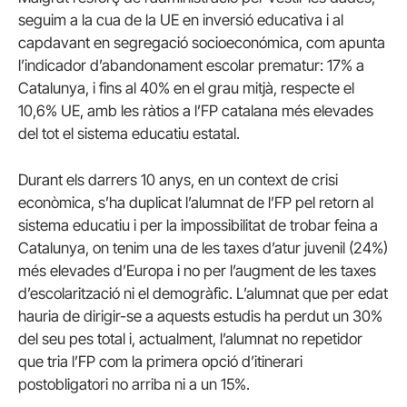
seguim a la cua de la UE en inversió educativa i al
capdavant en segregació socioeconómica, com apunta
l’indicador d’abandonament escolar prematur: 17% a
Catalunya, i fins al 40% en el grau mitjà, respecte el
10,6% UE, amb les ràtios a l’FP catalana més elevades
del tot el sistema educatiu estatal.
Durant els darrers 10 anys, en un context de crisi
econòmica, s’ha duplicat l’alumnat de l’FP pel retorn al
sistema educatiu i per la impossibilitat de trobar feina a
Catalunya, on tenim una de les taxes d’atur juvenil (24%)
més elevades d’Europa i no per l’augment de les taxes
d’escolarització ni el demogràfic. L’alumnat que per edat
hauria de dirigir-se a aquests estudis ha perdut un 30%
del seu pes total i, actualment, l’alumnat no repetidor
que tria l’FP com la primera opció d’itinerari
postobligatori no arriba ni a un 15%.