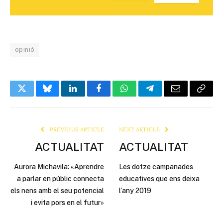
opinió
Twitter
Bluesky
LinkedIn
Facebook
WhatsApp
Telegram
Email
Copy
Link
PREVIOUS ARTICLE
NEXT ARTICLE
ACTUALITAT
ACTUALITAT
Aurora Michavila: «Aprendre
Les dotze campanades
a parlar en públic connecta
educatives que ens deixa
els nens amb el seu potencial
l’any 2019
i evita pors en el futur»