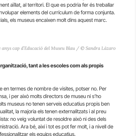
 aïllat, al territori. El que es podria fer és treballar
nvolupar elements del currículum de forma conjunta.
ls, els museus encaixen molt dins aquest marc.
tze anys cap d’Educació del Museu Blau / © Sandra Lázaro
i organització, tant a les escoles com als propis
e en termes de nombre de visites, potser no. Per
ensa, i per això molts directors de museu ni s’ho
lts museus no tenen serveis educatius propis ben
tat, la majoria els tenen externalitzats i al preu
ta: no veig voluntat de resoldre això ni des dels
tració. Ara bé, així i tot es pot fer molt, i a nivell de
ssionalitzar els equips educatius.