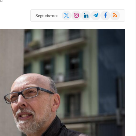
ad
X
Instagram
LinkedIn
Telegram
Facebook
RSS
Segueix-nos
(Twitter)