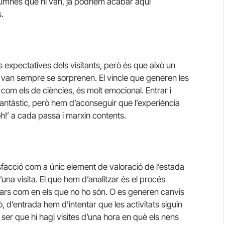
lumnes que hi van, ja podríem acabar aquí
.
expectatives dels visitants, però és que això un
hi van sempre se sorprenen. El vincle que generen les
com els de ciències, és molt emocional. Entrar i
 fantàstic, però hem d’aconseguir que l’experiència
oh!’ a cada passa i marxin contents.
sfacció com a únic element de valoració de l’estada
una visita. El que hem d’analitzar és el procés
olars com en els que no ho són. O es generen canvis
ò, d’entrada hem d’intentar que les activitats siguin
ser que hi hagi visites d’una hora en què els nens