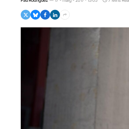
Pau Rodríguez
17 - maig - 2017 · 15:05
7 Mins Re