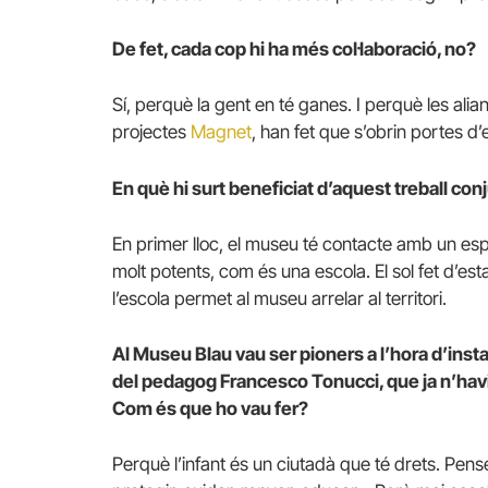
De fet, cada cop hi ha més col·laboració, no?
Sí, perquè la gent en té ganes. I perquè les al
projectes
Magnet
, han fet que s’obrin portes d
En què hi surt beneficiat d’aquest treball co
En primer lloc, el museu té contacte amb un e
molt potents, com és una escola. El sol fet d’e
l’escola permet al museu arrelar al territori.
Al Museu Blau vau ser pioners a l’hora d’ins
del pedagog Francesco Tonucci, que ja n’havi
Com és que ho vau fer?
Perquè l’infant és un ciutadà que té drets. Pens