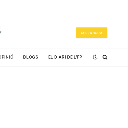
COL·LABORA
OPINIÓ
BLOGS
EL DIARI DE L’FP