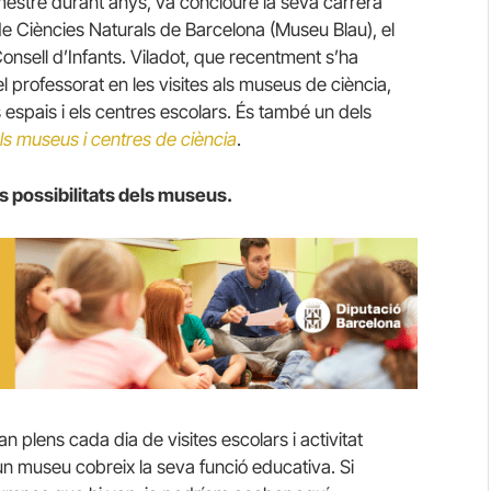
estre durant anys, va concloure la seva carrera
 Ciències Naturals de Barcelona (Museu Blau), el
sell d’Infants. Viladot, que recentment s’ha
 professorat en les visites als museus de ciència,
 espais i els centres escolars. És també un dels
s museus i centres de ciència
.
es possibilitats dels museus.
n plens cada dia de visites escolars i activitat
un museu cobreix la seva funció educativa. Si