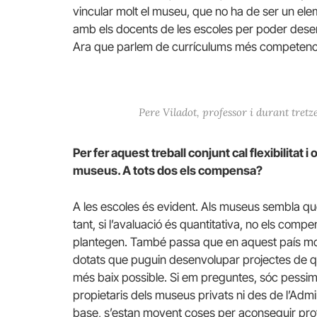
vincular molt el museu, que no ha de ser un element
amb els docents de les escoles per poder dese
Ara que parlem de currículums més competencia
Pere Viladot, professor i durant tre
Per fer aquest treball conjunt cal flexibilitat 
museus. A tots dos els compensa?
A les escoles és evident. Als museus sembla qu
tant, si l’avaluació és quantitativa, no els comp
plantegen. També passa que en aquest país mo
dotats que puguin desenvolupar projectes de quali
més baix possible. Si em preguntes, sóc pessimis
propietaris dels museus privats ni des de l’Adminis
base, s’estan movent coses per aconseguir profe