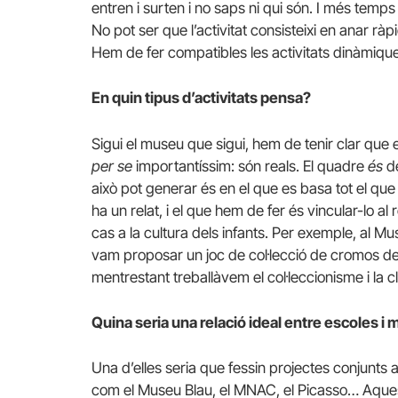
entren i surten i no saps ni qui són. I més temp
No pot ser que l’activitat consisteixi en anar r
Hem de fer compatibles les activitats dinàmiq
En quin tipus d’activitats pensa?
Sigui el museu que sigui, hem de tenir clar que 
per se
importantíssim: són reals. El quadre
és
d
això pot generar és en el que es basa tot el qu
ha un relat, i el que hem de fer és vincular-lo a
cas a la cultura dels infants. Per exemple, al Mus
vam proposar un joc de col·lecció de cromos de P
mentrestant treballàvem el col·leccionisme i la cl
Quina seria una relació ideal entre escoles i
Una d’elles seria que fessin projectes conjunts a
com el Museu Blau, el MNAC, el Picasso… Aques