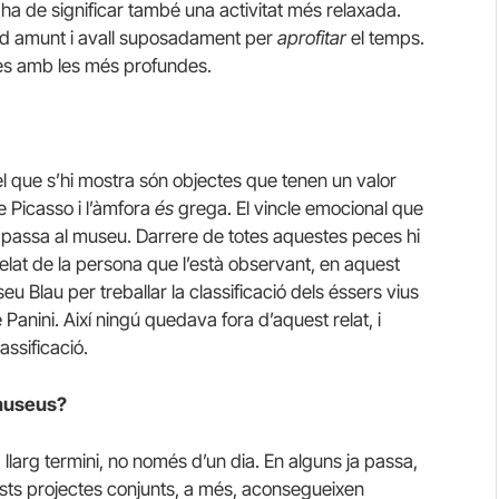
s ha de significar també una activitat més relaxada.
àpid amunt i avall suposadament per
aprofitar
el temps.
ues amb les més profundes.
el que s’hi mostra són objectes que tenen un valor
e Picasso i l’àmfora
és
grega. El vincle emocional que
e passa al museu. Darrere de totes aquestes peces hi
l relat de la persona que l’està observant, en aquest
eu Blau per treballar la classificació dels éssers vius
anini. Així ningú quedava fora d’aquest relat, i
assificació.
 museus?
 llarg termini, no només d’un dia. En alguns ja passa,
ts projectes conjunts, a més, aconsegueixen