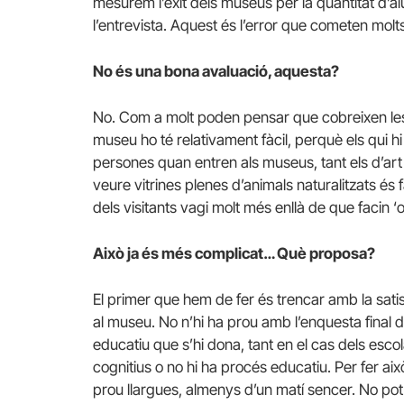
mesurem l’èxit dels museus per la quantitat d’a
l’entrevista. Aquest és l’error que cometen molts
No és una bona avaluació, aquesta?
No. Com a molt poden pensar que cobreixen les 
museu ho té relativament fàcil, perquè els qui 
persones quan entren als museus, tant els d’art 
veure vitrines plenes d’animals naturalitzats és
dels visitants vagi molt més enllà de que facin ‘
Això ja és més complicat… Què proposa?
El primer que hem de fer és trencar amb la sati
al museu. No n’hi ha prou amb l’enquesta final d’
educatiu que s’hi dona, tant en el cas dels esc
cognitius o no hi ha procés educatiu. Per fer aix
prou llargues, almenys d’un matí sencer. No pot 