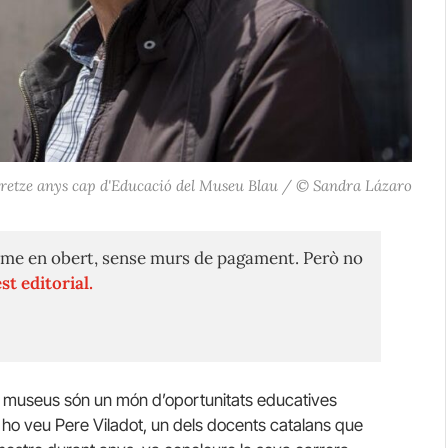
 tretze anys cap d'Educació del Museu Blau / © Sandra Lázaro
me en obert, sense murs de pagament. Però no
st editorial.
els museus són un món d’oportunitats educatives
í ho veu Pere Viladot, un dels docents catalans que