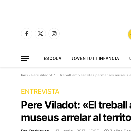
Facebook
X
Instagram
(Twitter)
ESCOLA
JOVENTUT I INFÀNCIA
Inici
»
Pere Viladot: “El treball amb escoles permet als museus arr
ENTREVISTA
Pere Viladot: «El trebal
museus arrelar al territo