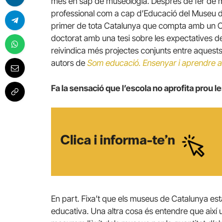
més en sap de museologia. Després de fer de m
professional com a cap d’Educació del Museu de
primer de tota Catalunya que compta amb un Con
doctorat amb una tesi sobre les expectatives del
reivindica més projectes conjunts entre aquests
autors de
Som educació. Ensenyar i aprendre al
Fa la sensació que l’escola no aprofita prou l
En part. Fixa’t que els museus de Catalunya esta
educativa. Una altra cosa és entendre que així 