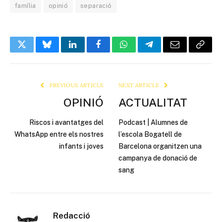
família
opinió
separació
Twitter
Bluesky
LinkedIn
Facebook
WhatsApp
Telegram
Email
Copy
Link
PREVIOUS ARTICLE
NEXT ARTICLE
OPINIÓ
ACTUALITAT
Riscos i avantatges del
Podcast | Alumnes de
WhatsApp entre els nostres
l’escola Bogatell de
infants i joves
Barcelona organitzen una
campanya de donació de
sang
Redacció