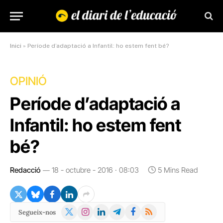
Inici
»
Període d’adaptació a Infantil: ho estem fent bé?
OPINIÓ
Període d’adaptació a
Infantil: ho estem fent
bé?
Redacció
18 - octubre - 2016 · 08:03
5 Mins Read
X
Instagram
LinkedIn
Telegram
Facebook
RSS
Segueix-nos
(Twitter)