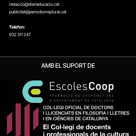
redaccio@diarieducacio.cat
publicitat@periodismeplural.cat
Telèfon:
932 311 247
AMB EL SUPORT DE