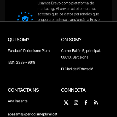
QUI SOM?
ON SOM?
Fundació Periodisme Plural
Carrer Bailén 5, principal.
08010, Barcelona
ISSN 2339 - 9619
El Diari de l'Educació
CONTACTA'NS
CONNECTA
Ana Basanta
X
Instagram
Facebook
RSS
(Twitter)
abasanta@periodismeplural.cat