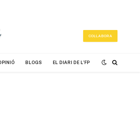
COL·LABORA
OPINIÓ
BLOGS
EL DIARI DE L’FP