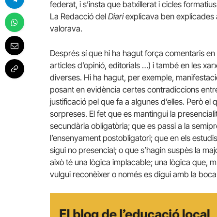
federat, i s’insta que batxillerat i cicles formatiu
La Redacció del
Diari
explicava ben explicades 
valorava.
Després sí que hi ha hagut força comentaris en e
articles d’opinió, editorials …) i també en les x
diverses. Hi ha hagut, per exemple, manifestaci
posant en evidència certes contradiccions ent
justificació pel que fa a algunes d’elles. Però el
sorpreses. El fet que es mantingui la presencialit
secundària obligatòria; que es passi a la semipresen
l’ensenyament postobligatori; que en els estudis
sigui no presencial; o que s’hagin suspès la maj
això té una lògica implacable; una lògica que,
vulgui reconèixer o només es digui amb la boca 