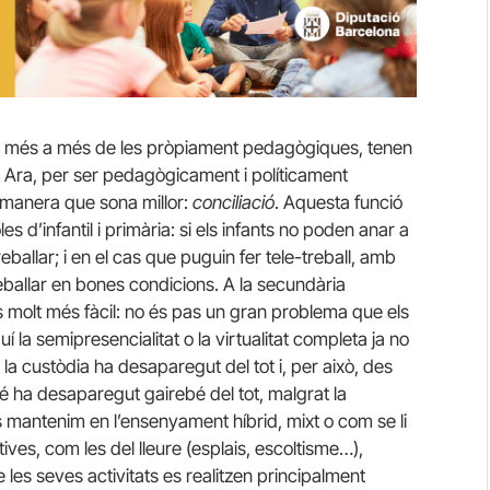
 més a més de les pròpiament pedagògiques, tenen
u. Ara, per ser pedagògicament i políticament
 manera que sona millor:
conciliació
. Aquesta funció
es d’infantil i primària: si els infants no poden anar a
eballar; i en el cas que puguin fer tele-treball, amb
eballar en bones condicions. A la secundària
a és molt més fàcil: no és pas un gran problema que els
í la semipresencialitat o la virtualitat completa ja no
 la custòdia ha desaparegut del tot i, per això, des
bé ha desaparegut gairebé del tot, malgrat la
ns mantenim en l’ensenyament híbrid, mixt o com se li
atives, com les del lleure (esplais, escoltisme…),
 les seves activitats es realitzen principalment