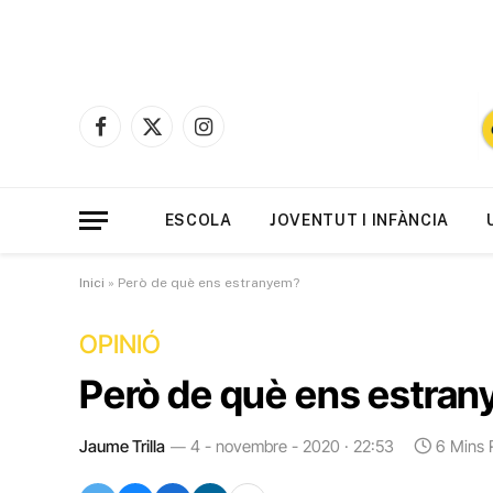
Facebook
X
Instagram
(Twitter)
ESCOLA
JOVENTUT I INFÀNCIA
Inici
»
Però de què ens estranyem?
OPINIÓ
Però de què ens estra
Jaume Trilla
4 - novembre - 2020 · 22:53
6 Mins 