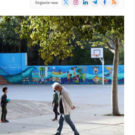
X
Instagram
LinkedIn
Telegram
Facebook
RSS
Segueix-nos
(Twitter)