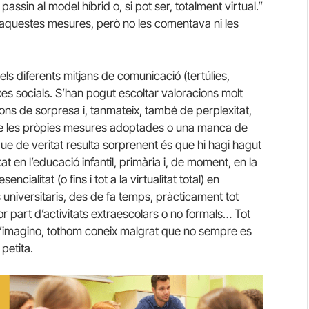
s passin al model híbrid o, si pot ser, totalment virtual.”
aquestes mesures, però no les comentava ni les
ls diferents mitjans de comunicació (tertúlies,
arxes socials. S’han pogut escoltar valoracions molt
ons de sorpresa i, tanmateix, també de perplexitat,
re les pròpies mesures adoptades o una manca de
 que de veritat resulta sorprenent és que hi hagi hagut
at en l’educació infantil, primària i, de moment, en la
cialitat (o fins i tot a la virtualitat total) en
 universitaris, des de fa temps, pràcticament tot
or part d’activitats extraescolars o no formals… Tot
 m’imagino, tothom coneix malgrat que no sempre es
petita.