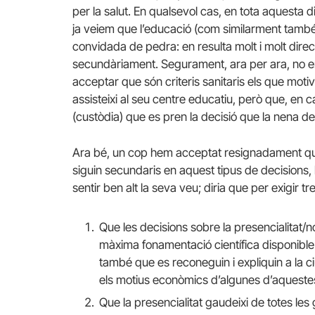
per la salut. En qualsevol cas, en tota aquesta d
ja veiem que l’educació (com similarment també 
convidada de pedra: en resulta molt i molt di
secundàriament. Segurament, ara per ara, no en
acceptar que són criteris sanitaris els que moti
assisteixi al seu centre educatiu, però que, en
(custòdia) que es pren la decisió que la nena de
Ara bé, un cop hem acceptat resignadament qu
siguin secundaris en aquest tipus de decisions, 
sentir ben alt la seva veu; diria que per exigir tr
Que les decisions sobre la presencialitat/n
màxima fonamentació científica disponibl
també que es reconeguin i expliquin a la c
els motius econòmics d’algunes d’aquestes
Que la presencialitat gaudeixi de totes les 