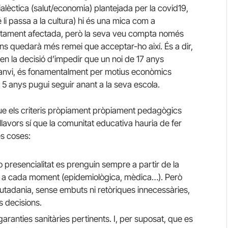
ialèctica (salut/economia) plantejada per la covid19,
li passa a la cultura) hi és una mica com a
rectament afectada, però la seva veu compta només
s quedarà més remei que acceptar-ho així. És a dir,
ven la decisió d’impedir que un noi de 17 anys
 canvi, és fonamentalment per motius econòmics
 5 anys pugui seguir anant a la seva escola.
e els criteris pròpiament pròpiament pedagògics
llavors sí que la comunitat educativa hauria de fer
es coses:
o presencialitat es prenguin sempre a partir de la
e a cada moment (epidemiològica, mèdica…). Però
iutadania, sense embuts ni retòriques innecessàries,
 decisions.
garanties sanitàries pertinents. I, per suposat, que es