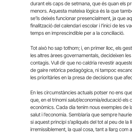
durant els caps de setmana, que és quan els pro
menors. Aquesta mateixa lògica és la que també 
se’ls deixés funcionar presencialment, ja que aq
finalització del calendari escolar i l’inici de le
temps en imprescindible per a la conciliació.
Tot això ho sap tothom; i, en primer lloc, els ge
les altres àrees governamentals, decideixen les
contagis. Vull dir que no caldria revestir aquest
de gaire retòrica pedagògica, ni tampoc escanda
les prioritàries en la presa de decisions que afe
En les circumstàncies actuals potser no ens qu
que, en el trinomi
salut/economia/educació
els c
econòmics. Cada dia tenim nous exemples de la 
salut i l’economia. Semblaria que sempre haurie
si aquest principi s’apliqués del tot al peu de la
irremissiblement, la qual cosa, tant a llarg com 