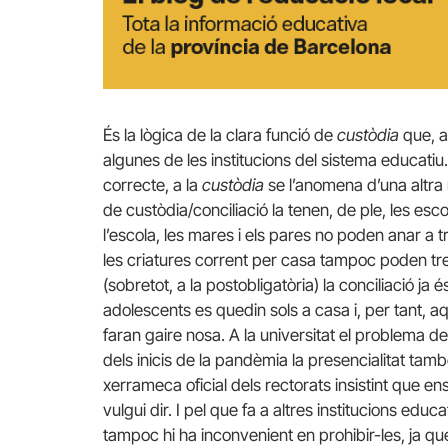
És la lògica de la clara funció de
custòdia
que, a
algunes de les institucions del sistema educati
correcte, a la
custòdia
se l’anomena d’una altra
de custòdia/conciliació la tenen, de ple, les escol
l’escola, les mares i els pares no poden anar a tr
les criatures corrent per casa tampoc poden tr
(sobretot, a la postobligatòria) la conciliació j
adolescents es quedin sols a casa i, per tant, aqu
faran gaire nosa. A la universitat el problema de
dels inicis de la pandèmia la presencialitat tam
xerrameca oficial dels rectorats insistint que e
vulgui dir. I pel que fa a altres institucions educ
tampoc hi ha inconvenient en prohibir-les, ja que