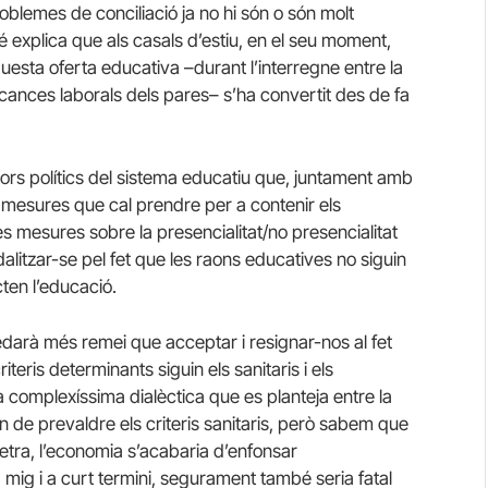
blemes de conciliació ja no hi són o són molt
explica que als casals d’estiu, en el seu moment,
uesta oferta educativa –durant l’interregne entre la
s vacances laborals dels pares– s’ha convertit des de fa
stors polítics del sistema educatiu que, juntament amb
 mesures que cal prendre per a contenir els
es mesures sobre la presencialitat/no presencialitat
litzar-se pel fet que les raons educatives no siguin
cten l’educació.
edarà més remei que acceptar i resignar-nos al fet
riteris determinants siguin els sanitaris i els
complexíssima dialèctica que es planteja entre la
n de prevaldre els criteris sanitaris, però sabem que
 lletra, l’economia s’acabaria d’enfonsar
a mig i a curt termini, segurament també seria fatal