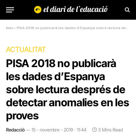
Inici
»
PISA 2018 no publicarà les dades d’Espanya sobre lectura després de detectar anomalies en les proves
ACTUALITAT
PISA 2018 no publicarà
les dades d’Espanya
sobre lectura després de
detectar anomalies en les
proves
Redacció
15 - novembre - 2019 · 11:44
3 Mins Read