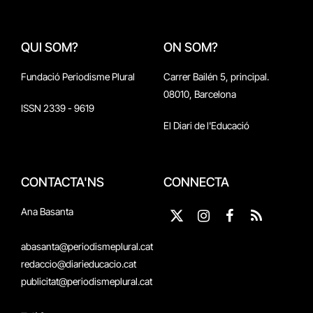
QUI SOM?
ON SOM?
Fundació Periodisme Plural
Carrer Bailén 5, principal.
08010, Barcelona
ISSN 2339 - 9619
El Diari de l'Educació
CONTACTA'NS
CONNECTA
Ana Basanta
X
Instagram
Facebook
RSS
(Twitter)
abasanta@periodismeplural.cat
redaccio@diarieducacio.cat
publicitat@periodismeplural.cat