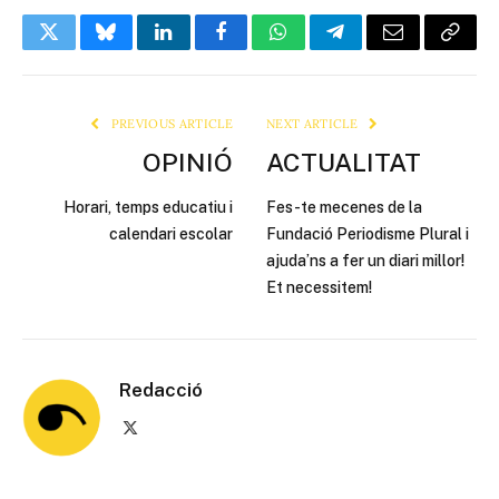
Twitter
Bluesky
LinkedIn
Facebook
WhatsApp
Telegram
Email
Copy
Link
PREVIOUS ARTICLE
NEXT ARTICLE
OPINIÓ
ACTUALITAT
Horari, temps educatiu i
Fes-te mecenes de la
calendari escolar
Fundació Periodisme Plural i
ajuda’ns a fer un diari millor!
Et necessitem!
Redacció
X
(Twitter)