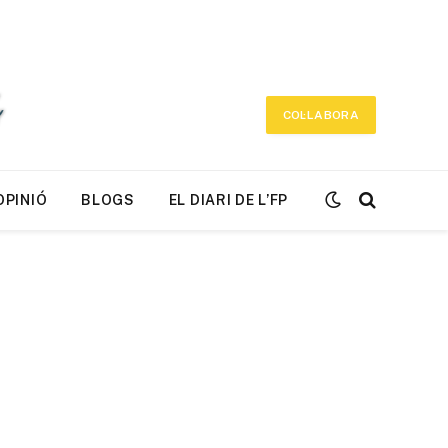
COL·LABORA
OPINIÓ
BLOGS
EL DIARI DE L’FP