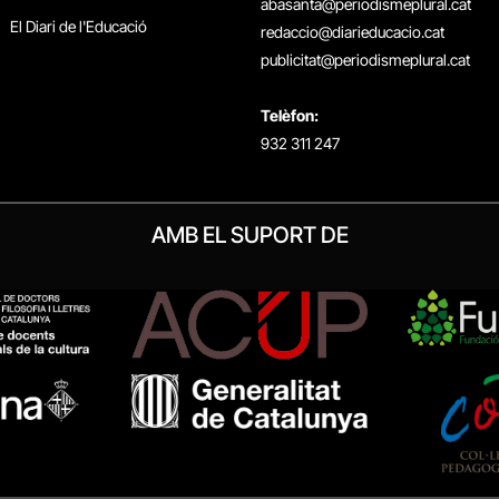
abasanta@periodismeplural.cat
El Diari de l'Educació
redaccio@diarieducacio.cat
publicitat@periodismeplural.cat
Telèfon:
932 311 247
AMB EL SUPORT DE