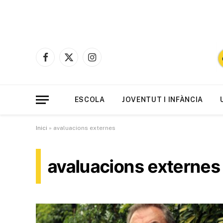
Facebook
X
Instagram
(Twitter)
ESCOLA
JOVENTUT I INFÀNCIA
Inici
»
avaluacions externes
avaluacions externes