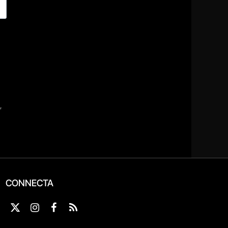
CONNECTA
X
Instagram
Facebook
RSS
(Twitter)