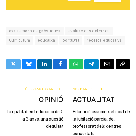
avaluacions diagnòstiques
avaluacions externes
Currículum
educaixa
portugal
recerca educativa
Twitter
Bluesky
LinkedIn
Facebook
WhatsApp
Telegram
Email
Copy
Link
PREVIOUS ARTICLE
NEXT ARTICLE
OPINIÓ
ACTUALITAT
La qualitat en l’educació de 0
Educació assumeix el cost de
a 3 anys, una qüestió
la jubilació parcial del
d’equitat
professorat dels centres
concertats