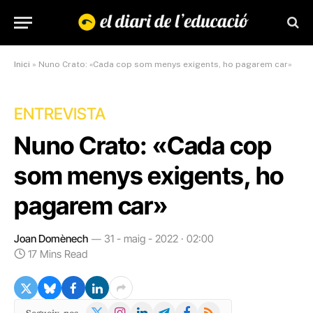
Inici
»
Nuno Crato: «Cada cop som menys exigents, ho pagarem car»
ENTREVISTA
Nuno Crato: «Cada cop
som menys exigents, ho
pagarem car»
Joan Domènech
31 - maig - 2022 · 02:00
17 Mins Read
X
Instagram
LinkedIn
Telegram
Facebook
RSS