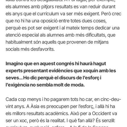
els alumnes amb pitjors resultats es van reduir durant
els anys que el currículum va ser més exigent. Però crec
que no hi ha una oposició entre totes dues coses,
perquè es pot ser exigent i al mateix temps dedicar una
atenció especial als alumnes amb més dificultats, que
habitualment són aquells que provenen de mitjans
socials més desfavorits.
Imagino que en aquest congrés hi haurà hagut
experts presentant evidències que xoquin amb les
seves… Ho dic perquè el discurs de l’esforç i
l’exigència no sembla molt de moda.
Cada cop menys i ho pagarem tots ho car, en cinc-deu-
vint anys. A Àsia es preocupen per l’esforç, i allà hi ha
els millors resultats acadèmics. Això per a Occident va
ser un xoc, però és la realitat. I què fan allà? És senzill: