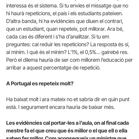
interessa és el sistema. Si tu envies el missatge que no
hi haurà repeticions, el país i els estudiants pateixen.
D’altra banda, hi ha evidències que diuen el contrari,
que un estudiant, quan repeteix, pot millorar. Ara bé,
cada cas és diferent i s’ha d’analitzar. Si tu em
preguntes: cal reduir les repeticions? La resposta és sí,
al mínim. I què és el mínim? L’1%, el 0,5%… gairebé res.
Però el dilema hauria de ser com millorem l’educació per
arribar a aquest percentatge de repetició.
A Portugal es repeteix molt?
Ha baixat molt i ara mateix no et sabria dir en quin punt
està. I segurament encara hauria de baixar més.
Les evidències cal portar-les a l’aula, on al final cada
mestre fa el que creu que és millor o el que ell o ella
saben fer millor. Com aconsegueix un ministre que