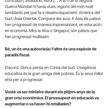
currículum, avaluació, esforç… A la fi de la Segona
Guerra Mundial hi havia dues regions del món molt
semblants pel que fa a desenvolupament: Amèrica del
Sud i Àsia Oriental. Compara-les avui. A Àsia els països
han progressat de manera impressionant, en educació i
en economia. Mira la Xina o Singapur, són països que
han progressat moltíssim.
Bé, un és una autocràcia i l’altre és una espècie de
paradís fiscal.
D’acord. Doncs pensa en Corea del Sud. L’exigència
educativa és la gran amiga dels pobres. És la seva millor
eina per a progressar.
Vostè va ser ministre durant els pitjors anys de la
gran crisi econòmica. El pressupost en educació va
augmentar o va haver-hi retallades?