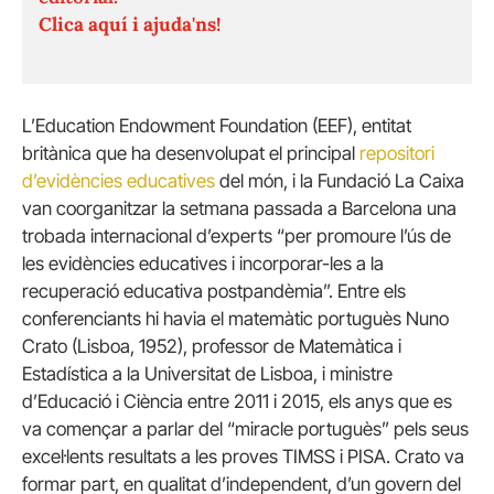
Clica aquí i ajuda'ns!
L’Education Endowment Foundation (EEF), entitat
britànica que ha desenvolupat el principal
repositori
d’evidències educatives
del món, i la Fundació La Caixa
van coorganitzar la setmana passada a Barcelona una
trobada internacional d’experts “per promoure l’ús de
les evidències educatives i incorporar-les a la
recuperació educativa postpandèmia”. Entre els
conferenciants hi havia el matemàtic portuguès Nuno
Crato (Lisboa, 1952), professor de Matemàtica i
Estadística a la Universitat de Lisboa, i ministre
d’Educació i Ciència entre 2011 i 2015, els anys que es
va començar a parlar del “miracle portuguès” pels seus
excel·lents resultats a les proves TIMSS i PISA. Crato va
formar part, en qualitat d’independent, d’un govern del