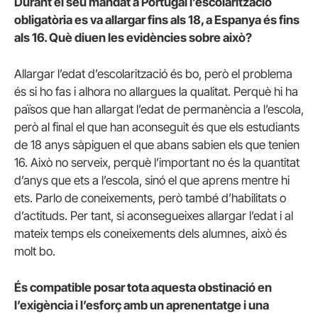
Durant el seu mandat a Portugal l’escolarització
obligatòria es va allargar fins als 18, a Espanya és fins
als 16. Què diuen les evidències sobre això?
Allargar l’edat d’escolarització és bo, però el problema
és si ho fas i alhora no allargues la qualitat. Perquè hi ha
països que han allargat l’edat de permanència a l’escola,
però al final el que han aconseguit és que els estudiants
de 18 anys sàpiguen el que abans sabien els que tenien
16. Això no serveix, perquè l’important no és la quantitat
d’anys que ets a l’escola, sinó el que aprens mentre hi
ets. Parlo de coneixements, però també d’habilitats o
d’actituds. Per tant, si aconsegueixes allargar l’edat i al
mateix temps els coneixements dels alumnes, això és
molt bo.
És compatible posar tota aquesta obstinació en
l’exigència i l’esforç amb un aprenentatge i una