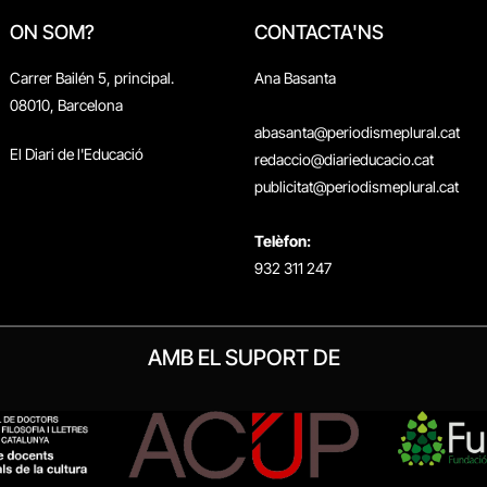
ON SOM?
CONTACTA'NS
Carrer Bailén 5, principal.
Ana Basanta
08010, Barcelona
abasanta@periodismeplural.cat
El Diari de l'Educació
redaccio@diarieducacio.cat
publicitat@periodismeplural.cat
Telèfon:
932 311 247
AMB EL SUPORT DE