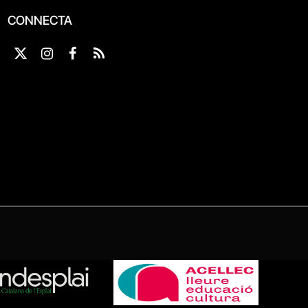
CONNECTA
X
Instagram
Facebook
RSS
(Twitter)