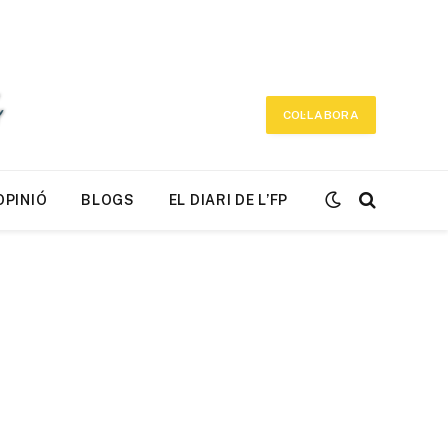
COL·LABORA
OPINIÓ
BLOGS
EL DIARI DE L’FP