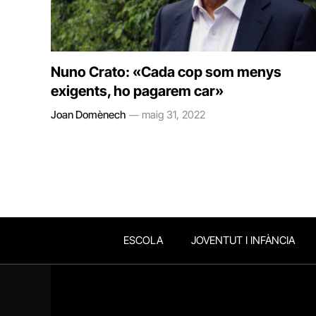
Nuno Crato: «Cada cop som menys
exigents, ho pagarem car»
Joan Domènech
maig 31, 2022
ESCOLA
JOVENTUT I INFÀNCIA