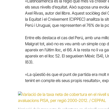
«Llatinoamèrica és la regió que més va créixer en
els seus nivells d’equitat. Això suposa una evolu
Axel Rivas, autor del llibre. Aquest sociòleg de
la Equitat i el Creixement (CIPPEC) analitza la si
Perú i Uruguai, que representen el 76% de la pob
Entre ells destaca el cas del Perú, amb una mill
Malgrat tot, això no es veu amb un simple cop d
apareix en l’últim lloc, el 66. A la resta no li va ga
apareix en el lloc 52. El segueixen Mèxic (54), U
(63).
«La qüestió és que el punt de partida era molt m
tenint en compte els seus propis resultats», expl