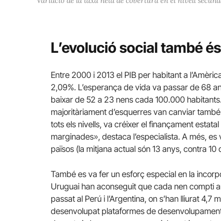
Variació de la taxa neta de cobertura en el nivell secunda
L’evolució social també é
Entre 2000 i 2013 el PIB per habitant a l’Amèrica
2,09%. L’esperança de vida va passar de 68 anys 
baixar de 52 a 23 nens cada 100.000 habitants. 
majoritàriament d’esquerres van canviar també 
tots els nivells, va créixer el finançament estata
marginades», destaca l’especialista. A més, es v
països (la mitjana actual són 13 anys, contra 10 
També es va fer un esforç especial en la incorpo
Uruguai han aconseguit que cada nen compti am
passat al Perú i l’Argentina, on s’han lliurat 4,7
desenvolupat plataformes de desenvolupament d