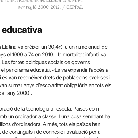
ri i del resultat de les avaluacions PISA,
per regió 2000-2012. / CEPPAL
s educativa
 Llatina va créixer un 30,4%, a un ritme anual del
el 1990 a 74 en 2010. I la mortalitat infantil va
Les fortes polítiques socials de governs
el panorama educatiu. «Es va expandir l’accés a
l i es van reconèixer drets de poblacions excloses i
an sumar anys d’escolaritat obligatòria en tots els
de l’any 2000).
ració de la tecnologia a l’escola. Països com
b un ordinador a classe. I una cosa semblant ha
 milions d’ordinadors. A més, tots els països han
e continguts i de connexió i avaluació per a