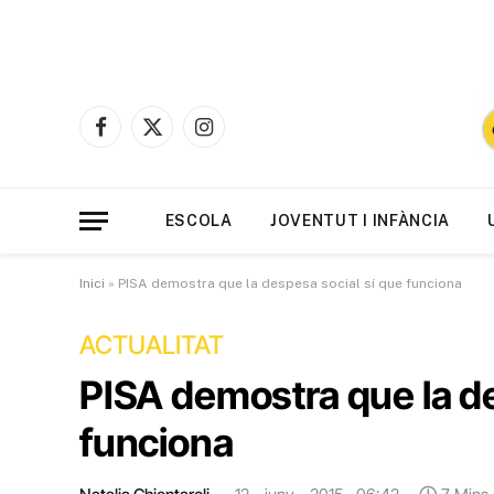
Facebook
X
Instagram
(Twitter)
ESCOLA
JOVENTUT I INFÀNCIA
Inici
»
PISA demostra que la despesa social sí que funciona
ACTUALITAT
PISA demostra que la de
funciona