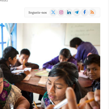
 Read
X
Instagram
LinkedIn
Telegram
Facebook
RSS
Segueix-nos
(Twitter)