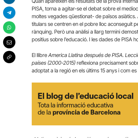
Quan apareixen els resultats de la prova intern
PISA, torna a agitar-se el debat sobre el mediocr
moltes vegades qüestionat- de països asiàtics.
titulars se centren en el pobre lloc aconseguit p
rànquing. Però una anàlisi a llarg termini demost
positius sobre l’educació. I les dades de PISA h
El llibre
America Llatina después de PISA. Lecci
países (2000-2015)
reflexiona precisament sobre
adoptat a la regió en els últims 15 anys i com es