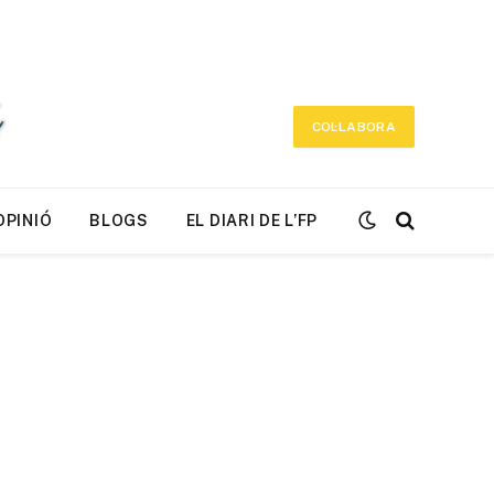
COL·LABORA
OPINIÓ
BLOGS
EL DIARI DE L’FP