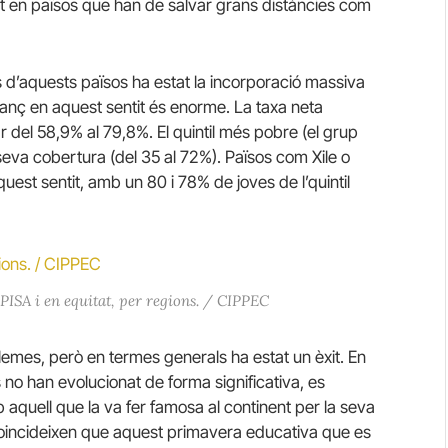
t en països que han de salvar grans distàncies com
 d’aquests països ha estat la incorporació massiva
vanç en aquest sentit és enorme. La taxa neta
r del 58,9% al 79,8%. El quintil més pobre (el grup
eva cobertura (del 35 al 72%). Països com Xile o
est sentit, amb un 80 i 78% de joves de l’quintil
s PISA i en equitat, per regions. / CIPPEC
mes, però en termes generals ha estat un èxit. En
s no han evolucionat de forma significativa, es
 aquell que la va fer famosa al continent per la seva
 coincideixen que aquest primavera educativa que es