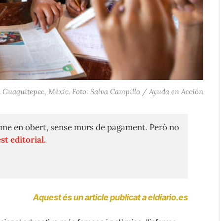
n Guaquitepec, Mèxic. Foto: Salva Campillo / Ayuda en Acción
me en obert, sense murs de pagament. Però no
st editorial.
Aquest és un article publicat a eldiario.es