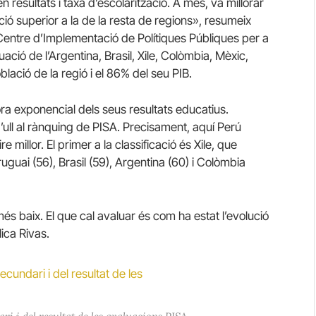
 resultats i taxa d’escolarització. A més, va millorar
ció superior a la de la resta de regions», resumeix
l Centre d’Implementació de Polítiques Públiques per a
tuació de l’Argentina, Brasil, Xile, Colòmbia, Mèxic,
lació de la regió i el 86% del seu PIB.
ora exponencial dels seus resultats educatius.
’ull al rànquing de PISA. Precisament, aquí Perú
ire millor. El primer a la classificació és Xile, que
ruguai (56), Brasil (59), Argentina (60) i Colòmbia
és baix. El que cal avaluar és com ha estat l’evolució
ica Rivas.