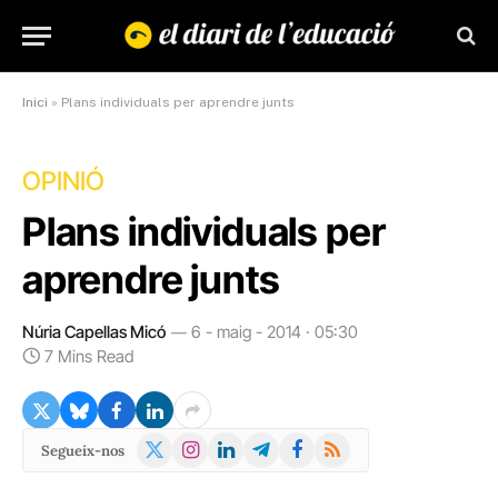
Inici
»
Plans individuals per aprendre junts
OPINIÓ
Plans individuals per
aprendre junts
Núria Capellas Micó
6 - maig - 2014 · 05:30
7 Mins Read
X
Instagram
LinkedIn
Telegram
Facebook
RSS
Segueix-nos
(Twitter)