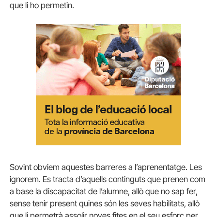
que li ho permetin.
Sovint obviem aquestes barreres a l’aprenentatge. Les
ignorem. Es tracta d’aquells continguts que prenen com
a base la discapacitat de l’alumne, allò que no sap fer,
sense tenir present quines són les seves habilitats, allò
que li permetrà assolir noves fites en el seu esforç per