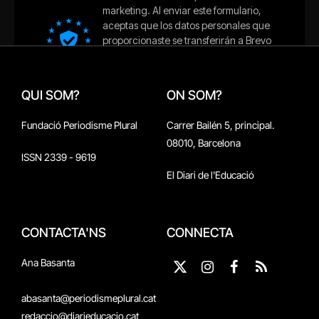
QUI SOM?
ON SOM?
Fundació Periodisme Plural
Carrer Bailén 5, principal.
08010, Barcelona
ISSN 2339 - 9619
El Diari de l'Educació
CONTACTA'NS
CONNECTA
Ana Basanta
X
Instagram
Facebook
RSS
(Twitter)
abasanta@periodismeplural.cat
redaccio@diarieducacio.cat