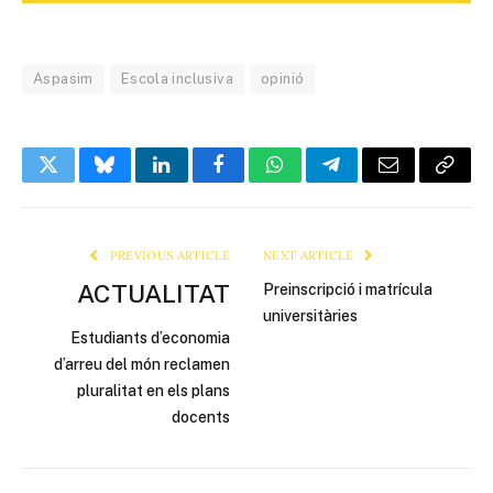
Aspasim
Escola inclusiva
opinió
Twitter
Bluesky
LinkedIn
Facebook
WhatsApp
Telegram
Email
Copy
Link
PREVIOUS ARTICLE
NEXT ARTICLE
ACTUALITAT
Preinscripció i matrícula
universitàries
Estudiants d’economia
d’arreu del món reclamen
pluralitat en els plans
docents