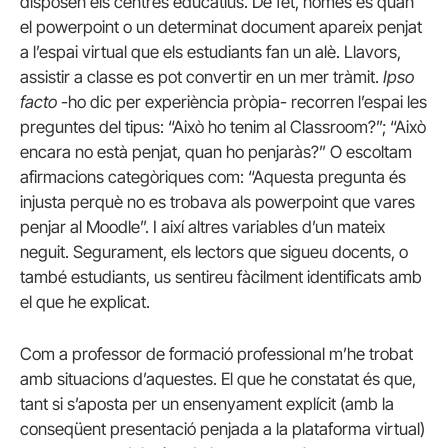
disposen els centres educatius. De fet, només és quan
el powerpoint o un determinat document apareix penjat
a l’espai virtual que els estudiants fan un alè. Llavors,
assistir a classe es pot convertir en un mer tràmit.
Ipso
facto
-ho dic per experiència pròpia- recorren l’espai les
preguntes del tipus: “Això ho tenim al Classroom?”; “Això
encara no està penjat, quan ho penjaràs?” O escoltam
afirmacions categòriques com: “Aquesta pregunta és
injusta perquè no es trobava als powerpoint que vares
penjar al Moodle”. I així altres variables d’un mateix
neguit. Segurament, els lectors que sigueu docents, o
també estudiants, us sentireu fàcilment identificats amb
el que he explicat.
Com a professor de formació professional m’he trobat
amb situacions d’aquestes. El que he constatat és que,
tant si s’aposta per un ensenyament explícit (amb la
conseqüent presentació penjada a la plataforma virtual)