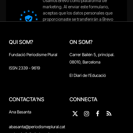
QUI SOM?
ON SOM?
Fundació Periodisme Plural
Carrer Bailén 5, principal.
08010, Barcelona
ISSN 2339 - 9619
El Diari de l'Educació
CONTACTA'NS
CONNECTA
Ana Basanta
X
Instagram
Facebook
RSS
(Twitter)
abasanta@periodismeplural.cat