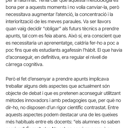
bona per a aquests moments i no volia canviar-la, però
necessitava augmentar l’atenció, la concentració i la
interiorització de les meves paraules. Va ser llavors
quan vaig decidir “obligar” als futurs tècnics a prendre
apunts, tal com es feia abans. Això sí, era conscient que
es necessitaria un aprenentatge, caldria fer-ho a poc a
poc fins que els estudiants agafessin l’hàbit. El que havia
d’aconseguir, en definitiva, era regular el nivell de
càrrega cognitiva.
Però el fet d’ensenyar a prendre apunts implicava
treballar alguns dels aspectes que actualment són
objecte de debat i que es pretenen aconseguir utilitzant
mètodes innovadors i amb pedagogies que, per què no
dir-ho, no disposen d’un rigor científic contrastat. Entre
aquests aspectes podem destacar una de les queixes
més habituals entre els docents: “els alumnes no saben