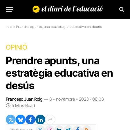
Inici
»
Prendre apunts, una estratègia educativa en desús
OPINIÓ
Prendre apunts, una
estratègia educativa en
desús
Francesc Juan Roig
8 - novembre - 2023 · 06:03
5 Mins Read
X
Instagram
LinkedIn
Telegram
Facebook
RSS