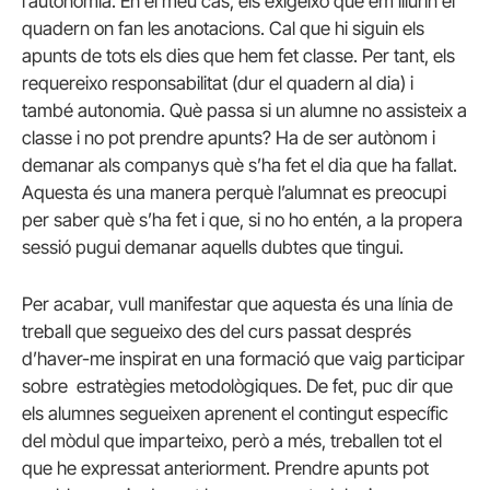
l’autonomia. En el meu cas, els exigeixo que em lliurin el
quadern on fan les anotacions. Cal que hi siguin els
apunts de tots els dies que hem fet classe. Per tant, els
requereixo responsabilitat (dur el quadern al dia) i
també autonomia. Què passa si un alumne no assisteix a
classe i no pot prendre apunts? Ha de ser autònom i
demanar als companys què s’ha fet el dia que ha fallat.
Aquesta és una manera perquè l’alumnat es preocupi
per saber què s’ha fet i que, si no ho entén, a la propera
sessió pugui demanar aquells dubtes que tingui.
Per acabar, vull manifestar que aquesta és una línia de
treball que segueixo des del curs passat després
d’haver-me inspirat en una formació que vaig participar
sobre estratègies metodològiques. De fet, puc dir que
els alumnes segueixen aprenent el contingut específic
del mòdul que imparteixo, però a més, treballen tot el
que he expressat anteriorment. Prendre apunts pot