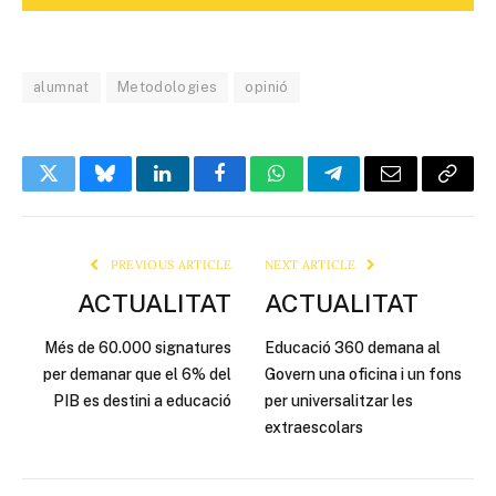
alumnat
Metodologies
opinió
Twitter
Bluesky
LinkedIn
Facebook
WhatsApp
Telegram
Email
Copy
Link
PREVIOUS ARTICLE
NEXT ARTICLE
ACTUALITAT
ACTUALITAT
Més de 60.000 signatures
Educació 360 demana al
per demanar que el 6% del
Govern una oficina i un fons
PIB es destini a educació
per universalitzar les
extraescolars