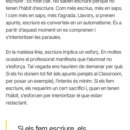
escriure”. És molt clar. No saben escriure perquè no
tenen l’hàbit d’escriure. Com més escrius, més en saps.
I com més en saps, més t’agrada. Llavors, si prenen
apunts, escriure es converteix en un automatisme. És a
partir d’aquest moment on es comprenen i
s’interioritzen les paraules.
En la mateixa línia, escriure implica un esforç. En moltes
ocasions el professorat manifesta que l’alumnat no
s’esforça. Tal vegada ens hauríem de demanar per què.
Si els ho donem tot fet (els apunts penjats al Classroom,
per posar un exemple), l’interès és mínim. Si els fem
escriure, els requerim un cert sacrifici i, quan en tenen
l’hàbit, s’esforcen per interioritzar el que estan
redactant.
Si els fem escriure, els