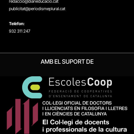
redaccio@diarieducacio.cat
publicitat@periodismeplural.cat
Telèfon:
932 311 247
AMB EL SUPORT DE