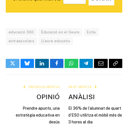
educació 360
Educació en el lleure
Estiu
extraescolars
Lleure educatiu
Twitter
Bluesky
LinkedIn
Facebook
WhatsApp
Telegram
Email
Copy
Link
PREVIOUS ARTICLE
NEXT ARTICLE
OPINIÓ
ANÀLISI
Prendre apunts, una
El 36% de l’alumnat de quart
estratègia educativa en
d’ESO utilitza el mòbil més de
desús
3 hores al dia