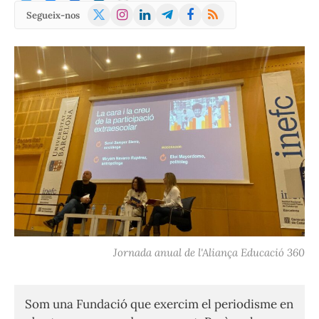
X
Instagram
LinkedIn
Telegram
Facebook
RSS
Segueix-nos
(Twitter)
Jornada anual de l'Aliança Educació 360
Som una Fundació que exercim el periodisme en