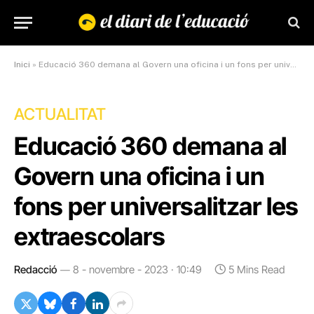
Inici
»
Educació 360 demana al Govern una oficina i un fons per universalitzar les extraescolars
ACTUALITAT
Educació 360 demana al
Govern una oficina i un
fons per universalitzar les
extraescolars
Redacció
8 - novembre - 2023 · 10:49
5 Mins Read