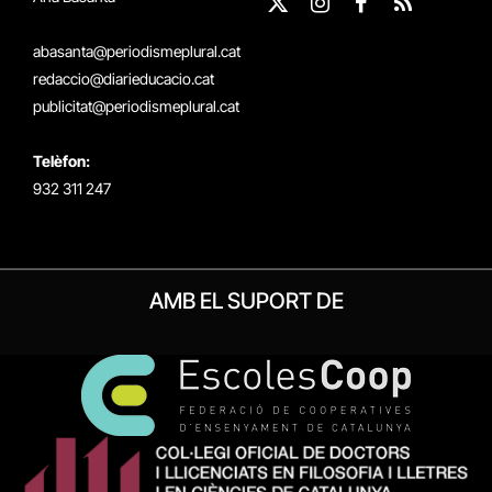
X
Instagram
Facebook
RSS
(Twitter)
abasanta@periodismeplural.cat
redaccio@diarieducacio.cat
publicitat@periodismeplural.cat
Telèfon:
932 311 247
AMB EL SUPORT DE