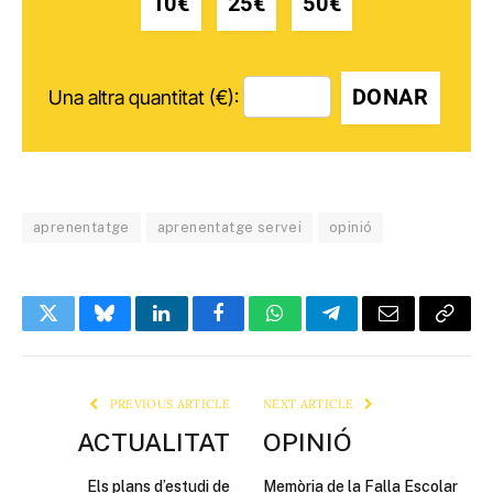
10€
25€
50€
DONAR
Una altra quantitat (€):
aprenentatge
aprenentatge servei
opinió
Twitter
Bluesky
LinkedIn
Facebook
WhatsApp
Telegram
Email
Copy
Link
PREVIOUS ARTICLE
NEXT ARTICLE
ACTUALITAT
OPINIÓ
Els plans d’estudi de
Memòria de la Falla Escolar