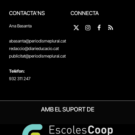
CONTACTA'NS
CONNECTA
Ana Basanta
X
Instagram
Facebook
RSS
(Twitter)
abasanta@periodismeplural.cat
redaccio@diarieducacio.cat
publicitat@periodismeplural.cat
Telèfon:
932 311 247
AMB EL SUPORT DE