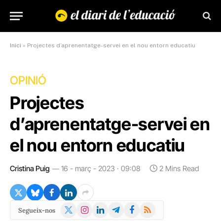
Inici
»
Projectes d’aprenentatge-servei en el nou entorn educatiu
OPINIÓ
Projectes
d’aprenentatge-servei en
el nou entorn educatiu
Cristina Puig
16 - març - 2023 · 09:08
2 Mins Read
X
Instagram
LinkedIn
Telegram
Facebook
RSS
Segueix-nos
(Twitter)