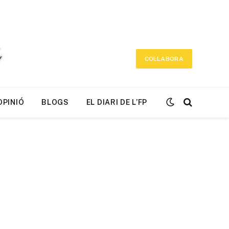
COL·LABORA
OPINIÓ
BLOGS
EL DIARI DE L’FP