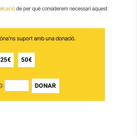
plicació
de per què considerem necessari aquest
 dóna'ns suport amb una donació.
25€
50€
DONAR
):