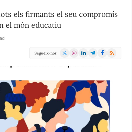
 tots els firmants el seu compromís
 en el món educatiu
ead
X
Instagram
LinkedIn
Telegram
Facebook
RSS
Segueix-nos
(Twitter)