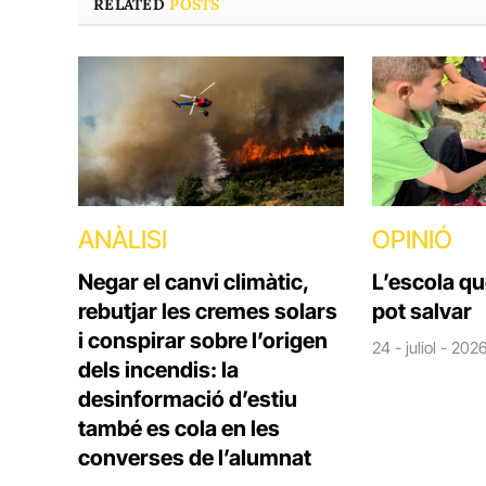
RELATED
POSTS
ANÀLISI
OPINIÓ
Negar el canvi climàtic,
L’escola q
rebutjar les cremes solars
pot salvar
i conspirar sobre l’origen
24 - juliol - 202
dels incendis: la
desinformació d’estiu
també es cola en les
converses de l’alumnat