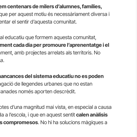
mem centenars de milers d’alumnes, famílies,
 que per aquest motiu és necessàriament diversa i
ntar el sentir d’aquesta comunitat.
al educatiu que formem aquesta comunitat,
ment cada dia per
promoure l’aprenentatge i el
vament, amb projectes arrelats als territoris. No
sa
.
es mancances del sistema educatiu no es poden
pagació de llegendes urbanes que no estan
racanades només aporten descrèdit.
ptes d’una magnitud mai vista, en especial a causa
da a l’escola, i que en aquest sentit
calen anàlisis
nals compromesos
. No hi ha solucions màgiques a