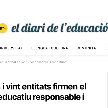
UNIVERSITAT
LLENGUA I CULTURA
COMUNITAT
‘Per un debat educatiu responsable i respectuós’
 vint entitats firmen el
educatiu responsable i