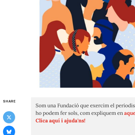
SHARE
Som una Fundació que exercim el periodis
ho podem fer sols, com expliquem en
aque
Clica aquí i ajuda'ns!