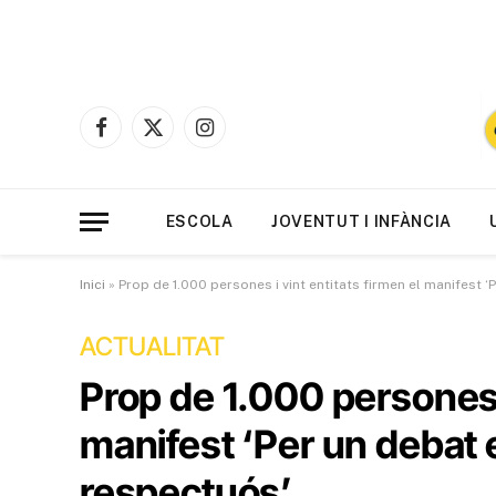
Facebook
X
Instagram
(Twitter)
ESCOLA
JOVENTUT I INFÀNCIA
Inici
»
Prop de 1.000 persones i vint entitats firmen el manifest 
ACTUALITAT
Prop de 1.000 persones i
manifest ‘Per un debat 
respectuós’