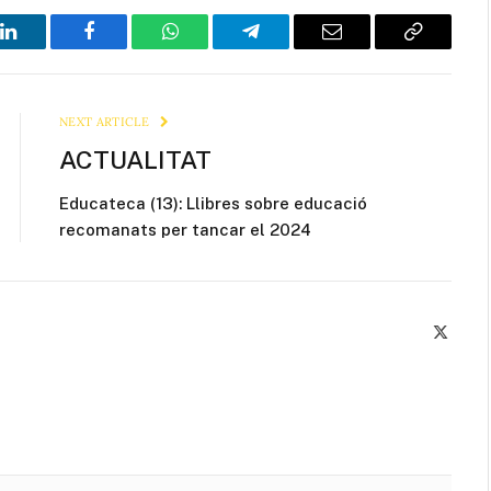
LinkedIn
Facebook
WhatsApp
Telegram
Email
Copy
Link
NEXT ARTICLE
ACTUALITAT
Educateca (13): Llibres sobre educació
recomanats per tancar el 2024
X
(Twitte