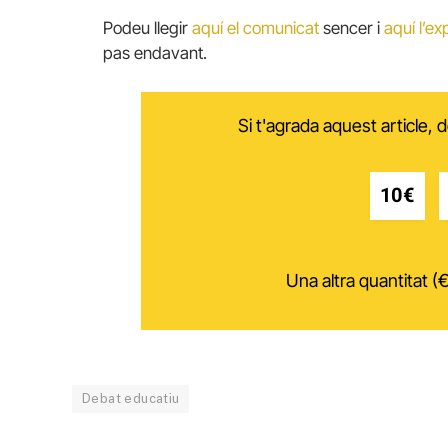
Podeu llegir
aquí el comunicat
sencer i
aquí l’ex
pas endavant.
Si t'agrada aquest article,
10€
Una altra quantitat (€
Debat educatiu