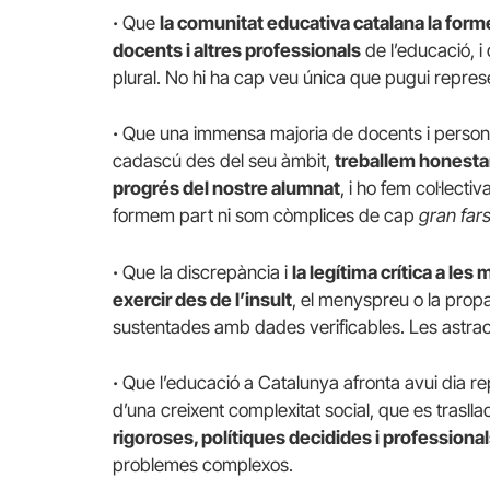
·
Que
la comunitat educativa catalana la for
docents i altres professionals
de l’educació, i
plural. No hi ha cap veu única que pugui represe
·
Que una immensa majoria de docents i person
cadascú des del seu àmbit,
treballem honesta
progrés del nostre alumnat
, i ho fem col·lecti
formem part ni som còmplices de cap
gran far
·
Que la discrepància i
la legítima crítica a l
exercir des de l’insult
, el menyspreu o la pro
sustentades amb dades verificables. Les ast
·
Que l’educació a Catalunya afronta avui dia re
d’una creixent complexitat social, que es traslla
rigoroses, polítiques decidides i professio
problemes complexos.