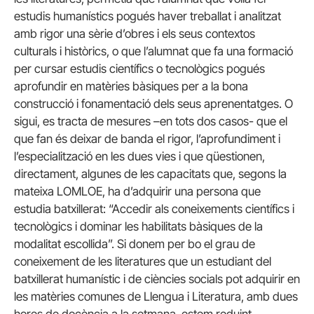
estudis humanístics pogués haver treballat i analitzat
amb rigor una sèrie d’obres i els seus contextos
culturals i històrics, o que l’alumnat que fa una formació
per cursar estudis científics o tecnològics pogués
aprofundir en matèries bàsiques per a la bona
construcció i fonamentació dels seus aprenentatges. O
sigui, es tracta de mesures –en tots dos casos- que el
que fan és deixar de banda el rigor, l’aprofundiment i
l’especialització en les dues vies i que qüestionen,
directament, algunes de les capacitats que, segons la
mateixa LOMLOE, ha d’adquirir una persona que
estudia batxillerat: “Accedir als coneixements científics i
tecnològics i dominar les habilitats bàsiques de la
modalitat escollida”. Si donem per bo el grau de
coneixement de les literatures que un estudiant del
batxillerat humanístic i de ciències socials pot adquirir en
les matèries comunes de Llengua i Literatura, amb dues
hores de docència a la setmana, estem reduint,