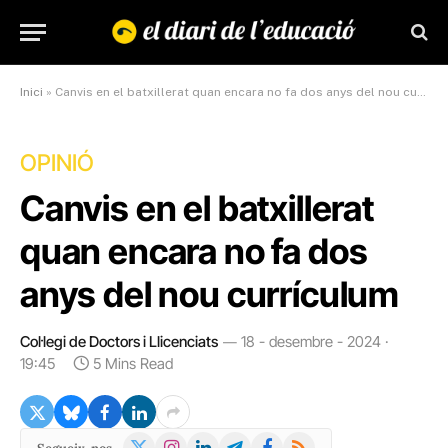
Inici
»
Canvis en el batxillerat quan encara no fa dos anys del nou currículum
OPINIÓ
Canvis en el batxillerat
quan encara no fa dos
anys del nou currículum
Col·legi de Doctors i Llicenciats
18 - desembre - 2024 ·
19:45
5 Mins Read
X
Instagram
LinkedIn
Telegram
Facebook
RSS