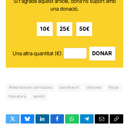
Si t'agrada aquest article, dóna'ns suport amb
una donació.
10€
25€
50€
DONAR
Una altra quantitat (€):
Adaptacions curriculars
batxillerat
ciències
física
literatura
opinió
Twitter
Bluesky
LinkedIn
Facebook
WhatsApp
Telegram
Email
Copy