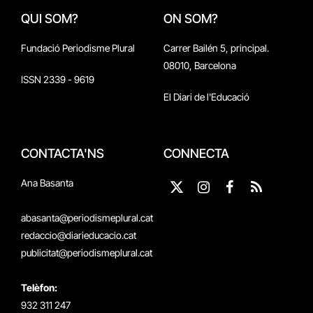
QUI SOM?
ON SOM?
Fundació Periodisme Plural
Carrer Bailén 5, principal.
08010, Barcelona
ISSN 2339 - 9619
El Diari de l'Educació
CONTACTA'NS
CONNECTA
Ana Basanta
X
Instagram
Facebook
RSS
(Twitter)
abasanta@periodismeplural.cat
redaccio@diarieducacio.cat
publicitat@periodismeplural.cat
Telèfon:
932 311 247