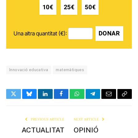
10€
25€
50€
DONAR
Una altra quantitat (€):
Innovació educativa
matemàtiques
Twitter
Bluesky
LinkedIn
Facebook
WhatsApp
Telegram
Email
Copy
Link
PREVIOUS ARTICLE
NEXT ARTICLE
ACTUALITAT
OPINIÓ