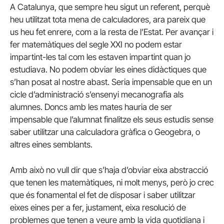
A Catalunya, que sempre heu sigut un referent, perquè
heu utilitzat tota mena de calculadores, ara pareix que
us heu fet enrere, com a la resta de l’Estat. Per avançar i
fer matemàtiques del segle XXI no podem estar
impartint-les tal com les estaven impartint quan jo
estudiava. No podem obviar les eines didàctiques que
s’han posat al nostre abast. Seria impensable que en un
cicle d’administració s’ensenyi mecanografia als
alumnes. Doncs amb les mates hauria de ser
impensable que l’alumnat finalitze els seus estudis sense
saber utilitzar una calculadora gràfica o Geogebra, o
altres eines semblants.
Amb això no vull dir que s’haja d’obviar eixa abstracció
que tenen les matemàtiques, ni molt menys, però jo crec
que és fonamental el fet de disposar i saber utilitzar
eixes eines per a fer, justament, eixa resolució de
problemes que tenen a veure amb la vida quotidiana i