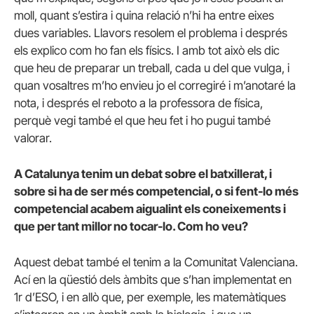
moll, quant s’estira i quina relació n’hi ha entre eixes
dues variables. Llavors resolem el problema i després
els explico com ho fan els físics. I amb tot això els dic
que heu de preparar un treball, cada u del que vulga, i
quan vosaltres m’ho envieu jo el corregiré i m’anotaré la
nota, i després el reboto a la professora de física,
perquè vegi també el que heu fet i ho pugui també
valorar.
A Catalunya tenim un debat sobre el batxillerat, i
sobre si ha de ser més competencial, o si fent-lo més
competencial acabem aigualint els coneixements i
que per tant millor no tocar-lo. Com ho veu?
Aquest debat també el tenim a la Comunitat Valenciana.
Ací en la qüestió dels àmbits que s’han implementat en
1r d’ESO, i en allò que, per exemple, les matemàtiques