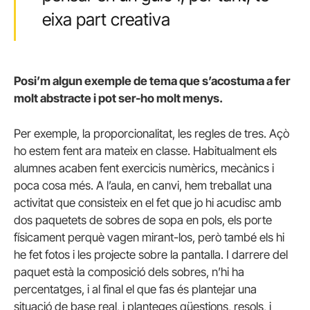
eixa part creativa
Posi’m algun exemple de tema que s’acostuma a fer
molt abstracte i pot ser-ho molt menys.
Per exemple, la proporcionalitat, les regles de tres. Açò
ho estem fent ara mateix en classe. Habitualment els
alumnes acaben fent exercicis numèrics, mecànics i
poca cosa més. A l’aula, en canvi, hem treballat una
activitat que consisteix en el fet que jo hi acudisc amb
dos paquetets de sobres de sopa en pols, els porte
físicament perquè vagen mirant-los, però també els hi
he fet fotos i les projecte sobre la pantalla. I darrere del
paquet està la composició dels sobres, n’hi ha
percentatges, i al final el que fas és plantejar una
situació de base real, i planteges qüestions, resols, i