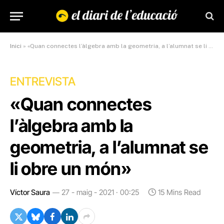
Inici
»
«Quan connectes l’àlgebra amb la geometria, a l’alumnat se li obre un món»
ENTREVISTA
«Quan connectes
l’àlgebra amb la
geometria, a l’alumnat se
li obre un món»
Víctor Saura
27 - maig - 2021 · 00:25
15 Mins Read