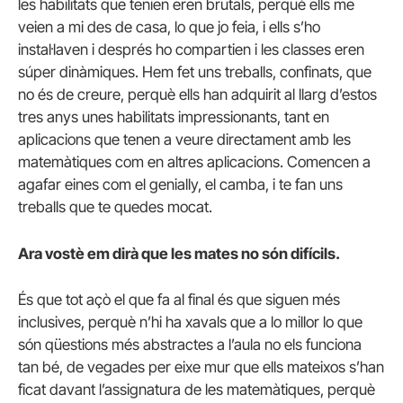
les habilitats que tenien eren brutals, perquè ells me
veien a mi des de casa, lo que jo feia, i ells s’ho
instal·laven i després ho compartien i les classes eren
súper dinàmiques. Hem fet uns treballs, confinats, que
no és de creure, perquè ells han adquirit al llarg d’estos
tres anys unes habilitats impressionants, tant en
aplicacions que tenen a veure directament amb les
matemàtiques com en altres aplicacions. Comencen a
agafar eines com el genially, el camba, i te fan uns
treballs que te quedes mocat.
Ara vostè em dirà que les mates no són difícils.
És que tot açò el que fa al final és que siguen més
inclusives, perquè n’hi ha xavals que a lo millor lo que
són qüestions més abstractes a l’aula no els funciona
tan bé, de vegades per eixe mur que ells mateixos s’han
ficat davant l’assignatura de les matemàtiques, perquè