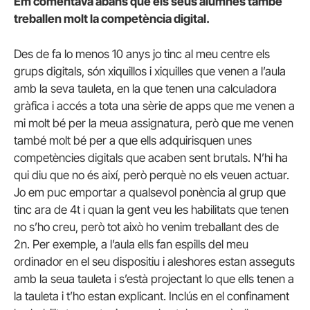
Em comentava abans que els seus alumnes també
treballen molt la competència digital.
Des de fa lo menos 10 anys jo tinc al meu centre els
grups digitals, són xiquillos i xiquilles que venen a l’aula
amb la seva tauleta, en la que tenen una calculadora
gràfica i accés a tota una sèrie de apps que me venen a
mi molt bé per la meua assignatura, però que me venen
també molt bé per a que ells adquirisquen unes
competències digitals que acaben sent brutals. N’hi ha
qui diu que no és així, però perquè no els veuen actuar.
Jo em puc emportar a qualsevol ponència al grup que
tinc ara de 4t i quan la gent veu les habilitats que tenen
no s’ho creu, però tot això ho venim treballant des de
2n. Per exemple, a l’aula ells fan espills del meu
ordinador en el seu dispositiu i aleshores estan asseguts
amb la seua tauleta i s’està projectant lo que ells tenen a
la tauleta i t’ho estan explicant. Inclús en el confinament