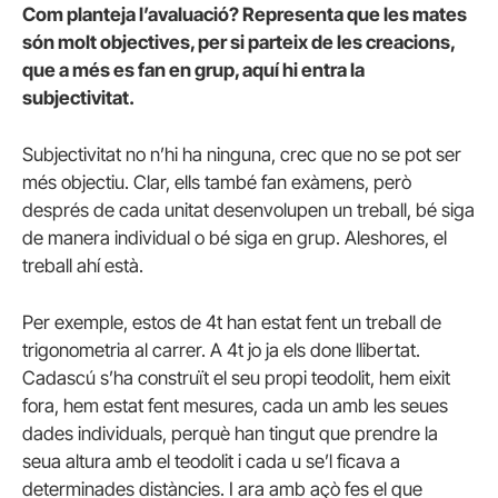
Com planteja l’avaluació? Representa que les mates
són molt objectives, per si parteix de les creacions,
que a més es fan en grup, aquí hi entra la
subjectivitat.
Subjectivitat no n’hi ha ninguna, crec que no se pot ser
més objectiu. Clar, ells també fan exàmens, però
després de cada unitat desenvolupen un treball, bé siga
de manera individual o bé siga en grup. Aleshores, el
treball ahí està.
Per exemple, estos de 4t han estat fent un treball de
trigonometria al carrer. A 4t jo ja els done llibertat.
Cadascú s’ha construït el seu propi teodolit, hem eixit
fora, hem estat fent mesures, cada un amb les seues
dades individuals, perquè han tingut que prendre la
seua altura amb el teodolit i cada u se’l ficava a
determinades distàncies. I ara amb açò fes el que