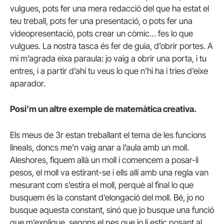
vulgues, pots fer una mera redacció del que ha estat el
teu treball, pots fer una presentació, o pots fer una
videopresentació, pots crear un còmic… fes lo que
vulgues. La nostra tasca és fer de guia, d’obrir portes. A
mi m’agrada eixa paraula: jo vaig a obrir una porta, i tu
entres, i a partir d’ahí tu veus lo que n’hi ha i tries d’eixe
aparador.
Posi’m un altre exemple de matemàtica creativa.
Els meus de 3r estan treballant el tema de les funcions
lineals, doncs me’n vaig anar a l’aula amb un moll.
Aleshores, fiquem allà un moll i comencem a posar-li
pesos, el moll va estirant-se i ells allí amb una regla van
mesurant com s’estira el moll, perquè al final lo que
busquem és la constant d’elongació del moll. Bé, jo no
busque aquesta constant, sinó que jo busque una funció
que m’explique, segons el pes que jo li estic posant al