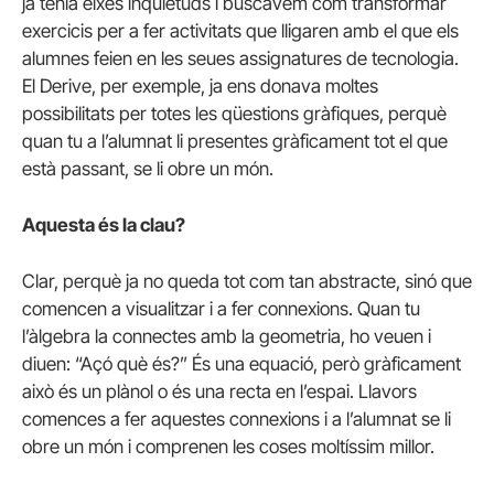
ja tenia eixes inquietuds i buscàvem com transformar
exercicis per a fer activitats que lligaren amb el que els
alumnes feien en les seues assignatures de tecnologia.
El Derive, per exemple, ja ens donava moltes
possibilitats per totes les qüestions gràfiques, perquè
quan tu a l’alumnat li presentes gràficament tot el que
està passant, se li obre un món.
Aquesta és la clau?
Clar, perquè ja no queda tot com tan abstracte, sinó que
comencen a visualitzar i a fer connexions. Quan tu
l’àlgebra la connectes amb la geometria, ho veuen i
diuen: “Açó què és?” És una equació, però gràficament
això és un plànol o és una recta en l’espai. Llavors
comences a fer aquestes connexions i a l’alumnat se li
obre un món i comprenen les coses moltíssim millor.