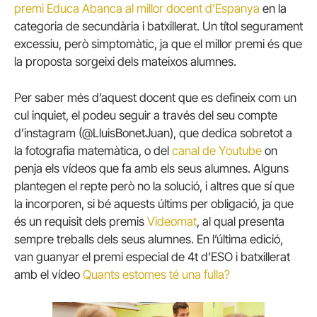
premi Educa Abanca al millor docent d’Espanya
en la
categoria de secundària i batxillerat. Un títol segurament
excessiu, però simptomàtic, ja que el millor premi és que
la proposta sorgeixi dels mateixos alumnes.
Per saber més d’aquest docent que es defineix com un
cul inquiet, el podeu seguir a través del seu compte
d’instagram (@LluisBonetJuan), que dedica sobretot a
la fotografia matemàtica, o del
canal de Youtube
on
penja els vídeos que fa amb els seus alumnes. Alguns
plantegen el repte però no la solució, i altres que sí que
la incorporen, si bé aquests últims per obligació, ja que
és un requisit dels premis
Videomat
, al qual presenta
sempre treballs dels seus alumnes. En l’última edició,
van guanyar el premi especial de 4t d’ESO i batxillerat
amb el vídeo
Quants estomes té una fulla?