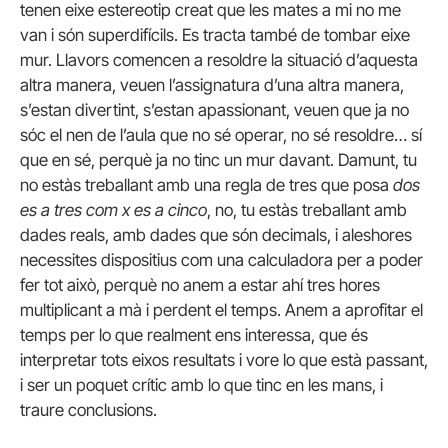
tenen eixe estereotip creat que les mates a mi no me
van i són superdifícils. Es tracta també de tombar eixe
mur. Llavors comencen a resoldre la situació d’aquesta
altra manera, veuen l’assignatura d’una altra manera,
s’estan divertint, s’estan apassionant, veuen que ja no
sóc el nen de l’aula que no sé operar, no sé resoldre… sí
que en sé, perquè ja no tinc un mur davant. Damunt, tu
no estàs treballant amb una regla de tres que posa
dos
es a tres com x es a cinco
, no, tu estàs treballant amb
dades reals, amb dades que són decimals, i aleshores
necessites dispositius com una calculadora per a poder
fer tot això, perquè no anem a estar ahí tres hores
multiplicant a mà i perdent el temps. Anem a aprofitar el
temps per lo que realment ens interessa, que és
interpretar tots eixos resultats i vore lo que està passant,
i ser un poquet crític amb lo que tinc en les mans, i
traure conclusions.