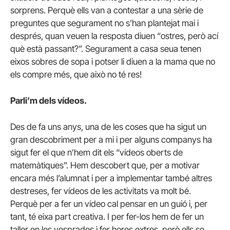
sorprens. Perquè ells van a contestar a una sèrie de
preguntes que segurament no s’han plantejat mai i
després, quan veuen la resposta diuen “ostres, però ací
què està passant?”. Segurament a casa seua tenen
eixos sobres de sopa i potser li diuen a la mama que no
els compre més, que això no té res!
Parli’m dels vídeos.
Des de fa uns anys, una de les coses que ha sigut un
gran descobriment per a mi i per alguns companys ha
sigut fer el que n’hem dit els “vídeos oberts de
matemàtiques”. Hem descobert que, per a motivar
encara més l’alumnat i per a implementar també altres
destreses, fer vídeos de les activitats va molt bé.
Perquè per a fer un vídeo cal pensar en un guió i, per
tant, té eixa part creativa. I per fer-los hem de fer un
taller en les vesprades i fer hores extres, però ells se