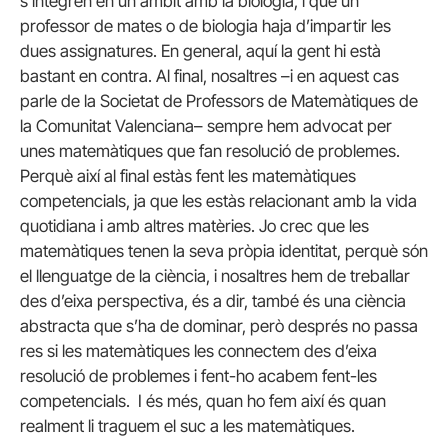
s’integren en un àmbit amb la biologia, i que un
professor de mates o de biologia haja d’impartir les
dues assignatures. En general, aquí la gent hi està
bastant en contra. Al final, nosaltres –i en aquest cas
parle de la Societat de Professors de Matemàtiques de
la Comunitat Valenciana– sempre hem advocat per
unes matemàtiques que fan resolució de problemes.
Perquè així al final estàs fent les matemàtiques
competencials, ja que les estàs relacionant amb la vida
quotidiana i amb altres matèries. Jo crec que les
matemàtiques tenen la seva pròpia identitat, perquè són
el llenguatge de la ciència, i nosaltres hem de treballar
des d’eixa perspectiva, és a dir, també és una ciència
abstracta que s’ha de dominar, però després no passa
res si les matemàtiques les connectem des d’eixa
resolució de problemes i fent-ho acabem fent-les
competencials. I és més, quan ho fem així és quan
realment li traguem el suc a les matemàtiques.