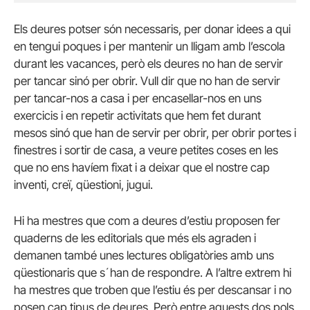
Els deures potser són necessaris, per donar idees a qui
en tengui poques i per mantenir un lligam amb l’escola
durant les vacances, però els deures no han de servir
per tancar sinó per obrir. Vull dir que no han de servir
per tancar-nos a casa i per encasellar-nos en uns
exercicis i en repetir activitats que hem fet durant
mesos sinó que han de servir per obrir, per obrir portes i
finestres i sortir de casa, a veure petites coses en les
que no ens havíem fixat i a deixar que el nostre cap
inventi, creï, qüestioni, jugui.
Hi ha mestres que com a deures d’estiu proposen fer
quaderns de les editorials que més els agraden i
demanen també unes lectures obligatòries amb uns
qüestionaris que s´han de respondre. A l’altre extrem hi
ha mestres que troben que l’estiu és per descansar i no
posen cap tipus de deures. Però entre aquests dos pols