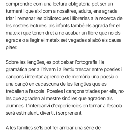
comprendre com una lectura obligatòria pot ser un
turment i que així com a nosaltres, adults, ens agrada
triar i remenar les biblioteques i llibreries a la recerca de
les nostres lectures, als infants també els agrada fer el
mateix i que tenen dret a no acabar un llibre que no els
agrada o a llegir el mateix set vegades si això els causa
plaer.
Sobre les llengües, es pot deixar l’ortografia i la
gramàtica per a l’hivern i a l’estiu trescar entre poesies i
cançons i intentar aprendre de memòria una poesia o
una cançó en cadascuna de les llengües que es
treballen a l’escola. Poesies i cançons triades per ells, no
les que agraden al mestre sinó les que agraden als
alumnes. L’intercanvi d’experiències en tornar a l’escola
serà estimulant, divertit i sorprenent.
A les famílies se’ls pot fer arribar una sèrie de