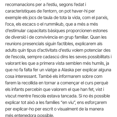
recomanacions per a l’estiu, segons l’edat i
característiques de l’entorn, on pot haver-hi per
exemple els jocs de taula de tota la vida, com el parxís,
l’oca, els escacs o el rummikub, que a més a més
d’estimular capacitats bàsiques proporcionen estones
de diversió i de convivència en grup familiar. Quan les
reunions presencials siguin factibles, explicarem als
adults quin tipus d’activitats d’estiu volem potenciar des
de l’escola, sempre cadascú dins les seves possibilitats i
valorant les que a primera vista semblen més humils, ja
que no fa falta fer un viatge a Alaska per explicar alguna
cosa interessant. També els informarem sobre com
farem la recollida en tornar a començar el curs perquè
els infants percebin que valorem el que han fet, vist i
viscut mentre l’escola estava tancada. Si no és possible
explicar tot això a les famílies “en viu”, ens esforçarem
per explicar-ho per escrit o visualment de la manera
més entenedora possible.