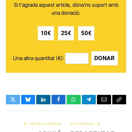
Si t'agrada aquest article, dóna'ns suport amb
una donació.
10€
25€
50€
DONAR
Una altra quantitat (€):
Twitter
Bluesky
LinkedIn
Facebook
WhatsApp
Telegram
Email
Copy
Link
PREVIOUS ARTICLE
NEXT ARTICLE