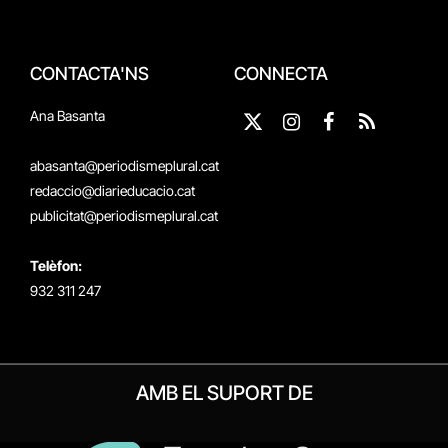
CONTACTA'NS
CONNECTA
Ana Basanta
X
Instagram
Facebook
RSS
(Twitter)
abasanta@periodismeplural.cat
redaccio@diarieducacio.cat
publicitat@periodismeplural.cat
Telèfon:
932 311 247
AMB EL SUPORT DE