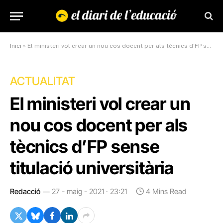
Inici
»
El ministeri vol crear un nou cos docent per als tècnics d’FP sense titulació universitària
ACTUALITAT
El ministeri vol crear un
nou cos docent per als
tècnics d’FP sense
titulació universitària
Redacció
27 - maig - 2021 · 23:21
4 Mins Read