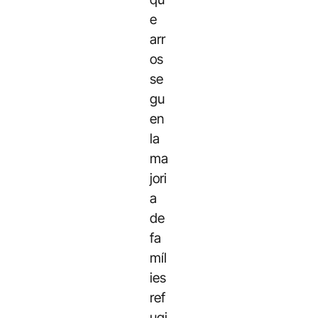
e
arr
os
se
gu
en
la
ma
jori
a
de
fa
míl
ies
ref
ugi