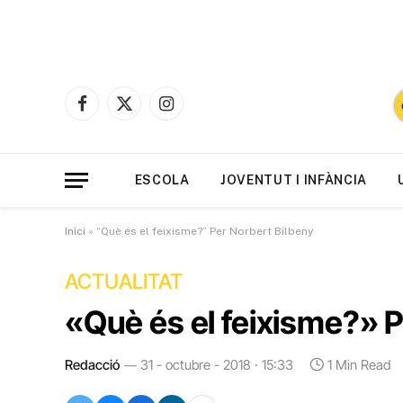
Facebook
X
Instagram
(Twitter)
ESCOLA
JOVENTUT I INFÀNCIA
Inici
»
“Què és el feixisme?” Per Norbert Bilbeny
ACTUALITAT
«Què és el feixisme?» P
Redacció
31 - octubre - 2018 · 15:33
1 Min Read