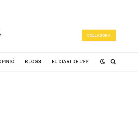
COL·LABORA
OPINIÓ
BLOGS
EL DIARI DE L’FP