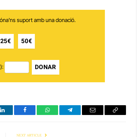
 dóna'ns suport amb una donació.
25€
50€
DONAR
):
LinkedIn
Facebook
WhatsApp
Telegram
Email
Copy
Link
NEXT ARTICLE