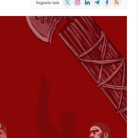
X
Instagram
LinkedIn
Telegram
Facebook
RSS
Segueix-nos
(Twitter)