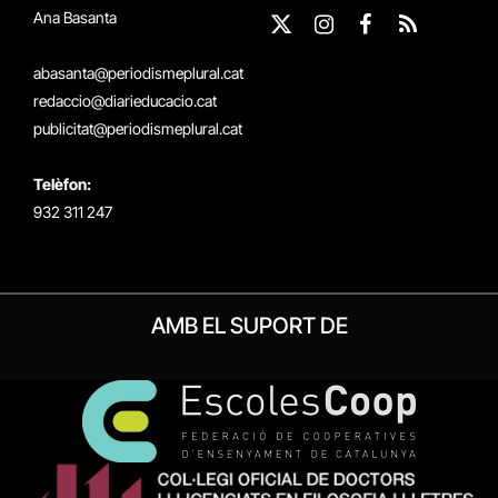
Ana Basanta
X
Instagram
Facebook
RSS
(Twitter)
abasanta@periodismeplural.cat
redaccio@diarieducacio.cat
publicitat@periodismeplural.cat
Telèfon:
932 311 247
AMB EL SUPORT DE