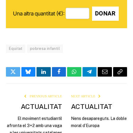
DONAR
Una altra quantitat (€):
Equitat
pobresa infantil
Twitter
Bluesky
LinkedIn
Facebook
WhatsApp
Telegram
Email
Copy
Link
PREVIOUS ARTICLE
NEXT ARTICLE
ACTUALITAT
ACTUALITAT
El moviment estudiantil
Nens desapareguts. La doble
afronta el 3+2 amb una vaga
moral d’Europa
a les universitats catalanes