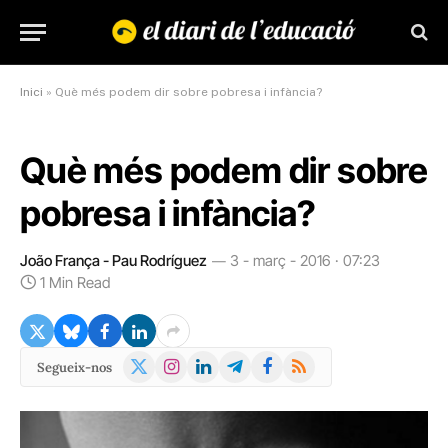
Inici
»
Què més podem dir sobre pobresa i infància?
Què més podem dir sobre
pobresa i infància?
João França - Pau Rodríguez
3 - març - 2016 · 07:23
1 Min Read
X
Instagram
LinkedIn
Telegram
Facebook
RSS
Segueix-nos
(Twitter)